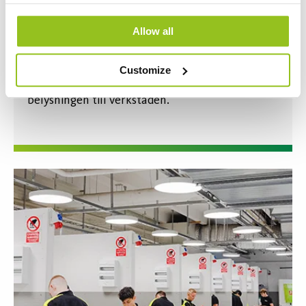
Allow all
Customize
"Läcker och iögonfallande" var ett krav på
belysningen till verkstaden.