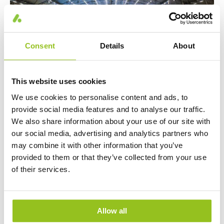
Consent
Details
About
I båda hallarna har totalt 1 100 armaturer
This website uses cookies
ersatts av 650 st. En årsbesparing på 230 000
We use cookies to personalise content and ads, to
kWh som motsvarar omkring 200 000 kr.
provide social media features and to analyse our traffic.
We also share information about your use of our site with
our social media, advertising and analytics partners who
may combine it with other information that you’ve
provided to them or that they’ve collected from your use
of their services.
Allow all