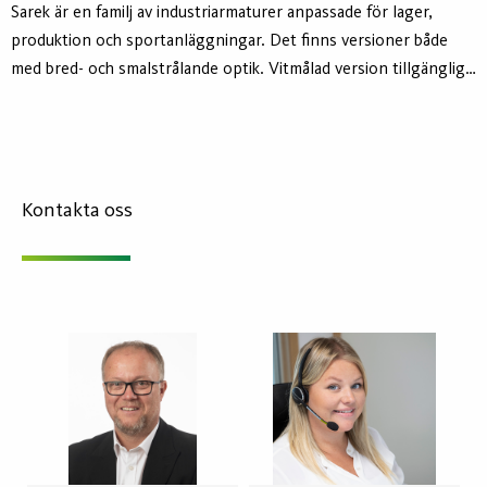
Sarek är en familj av industriarmaturer anpassade för lager,
produktion och sportanläggningar. Det finns versioner både
med bred- och smalstrålande optik. Vitmålad version tillgänglig
på begäran. Sportversionen, som är vitlackad, har extra kraftiga
tvärlameller och bredstrålande ljusfördelning. Aura Lights LED-
kort är utformade speciellt för Sarek-familjen vilka i kombination
med optiken uppnår ett överlägset ljusutbyte.
Kontakta oss