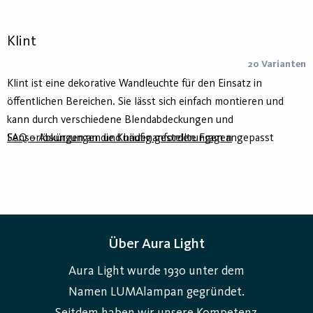
Klint
20 Varianten
Klint ist eine dekorative Wandleuchte für den Einsatz in
öffentlichen Bereichen. Sie lässt sich einfach montieren und
kann durch verschiedene Blendabdeckungen und
Sensorlösungen an die Kundenanforderungen angepasst
FAQ – Abkürzungen und häufig gestellte Fragen
werden. Zudem besteht die Möglichkeit, den Lichtstrom direkt
an der Leuchte einzustellen. Klint besteht zu einem großen Teil
aus recycelten Materialien, um die Umweltbelastung zu
minimieren.
Über Aura Light
Aura Light wurde 1930 unter dem
Namen LUMAlampan gegründet.