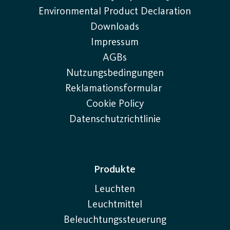
Environmental Product Declaration
Es gibt verschiedene Methoden der Lichtsteuerung,
Downloads
von einfachen Drehreglern bis hin zu
Impressum
fortschrittlicher intelligenter Lichtsteuerung. Je nach
AGBs
Funktion des Raumes und den jeweiligen
Nutzungsbedingungen
Anforderungen bietet jede Methode ihre eigenen
Reklamationsformular
Vorteile.
Cookie Policy
Manuelles Dimmen: Die einfachste Form der
Datenschutzrichtlinie
Lichtregelung, bei der Sie die Helligkeit selbst über
einen Drehregler oder Taster einstellen.
Sensorsteuerung: Das System nutzt
Anwesenheitserkennung, um das Licht einzuschalten,
Produkte
wenn jemand den Raum betritt, und nach einer
Leuchten
gewissen Zeit ohne Bewegung wieder auszuschalten.
Leuchtmittel
Eine weitere Variante ist die Tageslichtsteuerung, bei
Beleuchtungssteuerung
der Sensoren das natürliche Licht messen und die