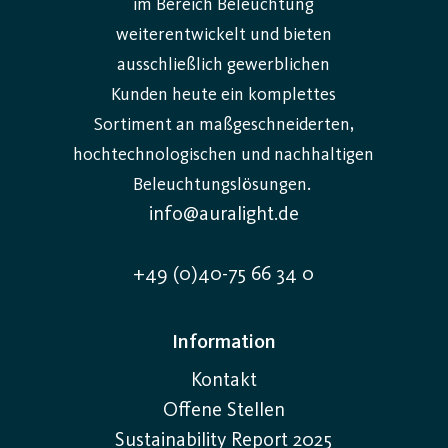
im Bereich Beleuchtung
verschiedenen Geräten wie Sensoren, Dimmern oder
weiterentwickelt und bieten
einer Smartphone-App. Das System sendet
ausschließlich gewerblichen
anschließend Signale an die Leuchten, um Helligkeit
Kunden heute ein komplettes
oder Farbtemperatur anhand vordefinierter
Sortiment an maßgeschneiderten,
Szenarien, Anwesenheit oder der verfügbaren
hochtechnologischen und nachhaltigen
Tageslichtmenge anzupassen. Dies kann über
Beleuchtungslösungen.
kabelgebundene Protokolle wie DALI oder KNX oder
info@auralight.de
über drahtlose Lichtsteuerung, beispielsweise via
Bluetooth, erfolgen. Das Ergebnis ist eine
+49 (0)40-75 66 34 0
Automatisierung, die für eine bessere Lichtumgebung
sorgt und gleichzeitig den Energieverbrauch
Information
optimiert.
Kontakt
Arten der Lichtsteuerung für
Offene Stellen
Leuchten
Sustainability Report 2025