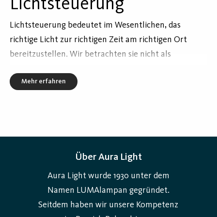
Lichtsteuerung
Lichtsteuerung bedeutet im Wesentlichen, das
richtige Licht zur richtigen Zeit am richtigen Ort
bereitzustellen. Wir betrachten sie nicht als
komplizierte Technik, sondern als ein
Mehr erfahren
energiesparendes Werkzeug, das die Atmosphäre in
Räumlichkeiten sowie das Wohlbefinden der sich
darin befindenen Menschen beeinflusst. Statt Licht
also nur ein- und auszuschalten, verleiht intelligente
Beleuchtung Wohn- und Arbeitsumgebungen eine
völlig neue Dimension von Funktionalität und
Über Aura Light
Komfort.
Aura Light wurde 1930 unter dem
Namen LUMAlampan gegründet.
Wie funktioniert Lichtsteuerung?
Seitdem haben wir unsere Kompetenz
Ein Lichtsteuerungssystem verbindet Leuchten mit