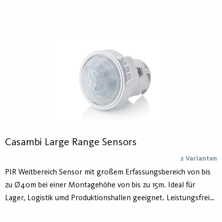
Programmierhilfe (760190): Für die Programmierung der am
häufigsten verwendeten Funktionen. Fernbedienung für
Anwender (760118) Ermöglicht Hauptfunktionen anzupassen
wie Nachlaufzeit, Dimmniveau etc. Fernbedienung für Anwender
/ PIR-Wandsensor (760137/760155): Ermöglicht das Aufrufen
von Lichtszenen sowie manuelles Schalten und Dimmen
Casambi Large Range Sensors
2 Varianten
PIR Weitbereich Sensor mit großem Erfassungsbereich von bis
zu Ø40m bei einer Montagehöhe von bis zu 15m. Ideal für
Lager, Logistik umd Produktionshallen geeignet. Leistungsfreie
Null-Durchgangschaltung für Schalt- und Dali-Dimmausgang für