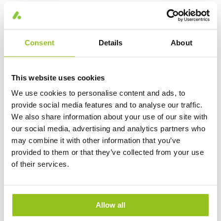
Cold Area Sensor
Consent
Details
About
2 Varianten
Dieser PIR-Sensor wurde speziell für Bereiche mit niedrigen
Temperaturen entwickelt, wie z. B. für Kühlhäuser. Während
This website uses cookies
Standardsensoren nur für Temperaturbereiche bis -20 C°
We use cookies to personalise content and ads, to
ausgelegt sind, enthält dieser PIR-Sensor besondere
provide social media features and to analyse our traffic.
elektronische Bauteile, die Temperaturen unter -20 C°
We also share information about your use of our site with
standhalten. Darüber hinaus ist der Sensor mit speziellen
our social media, advertising and analytics partners who
Dichtungen gegen das Eindringen von Feuchtigkeit geschützt.
may combine it with other information that you’ve
Der Kühlhaus-PIR-Sensor LT30 wurde für Installationshöhen
provided to them or that they’ve collected from your use
von bis zu 15 m und einen Erfassungsbereich von 40m
of their services.
entwickelt. Der Erfassungsbereich kann individuell auf
kundenspezifische Anforderungen abgestimmt werden, ohne
dass eine mechanische Abdeckung für die Linse erforderlich ist,
z. B. für Bereiche von 360°/270°/180°/90°. Mit Hilfe des Profi-
Allow all
Programmiergerätes lassen sich Einstellungen vom Boden aus