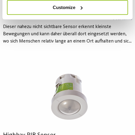
bis auf eine Höhe von 15m anpassen.
Customize
HF Universal Sensor
1 Variante
Dieser nahezu nicht sichtbare Sensor erkennt kleinste
Bewegungen und kann daher überall dort eingesetzt werden,
wo sich Menschen relativ lange an einem Ort aufhalten und sich
dabei nur wenig bewegen, wie z. B. in Büros, Meeting- oder
Unterrichtsräumen. Die kompakte Bauweise ermöglicht zudem
eine zeitsparende Installation durch Klemmfeder-montage und
modulare Steckanschlüsse. Der perfekte Sensor: Er ist praktisch
nicht sichtbar und steuert doch die Beleuchtung.