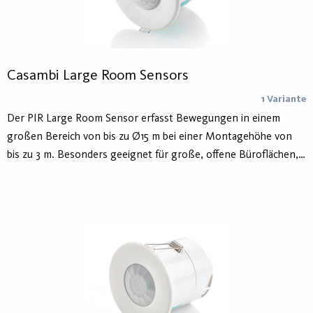
Casambi Large Room Sensors
1 Variante
Der PIR Large Room Sensor erfasst Bewegungen in einem
großen Bereich von bis zu Ø15 m bei einer Montagehöhe von
bis zu 3 m. Besonders geeignet für große, offene Büroflächen,
Eingangsbereiche sowie Meeting- und Konferenzräume. Die
stromfreie Nulldurchgangsschaltung sorgt für eine schonende
Schaltfunktion, während der DALI-Dimmausgang bis zu 10
Vorschaltgeräte steuern kann.