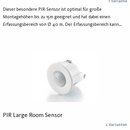
1 Variante
Dieser besondere PIR-Sensor ist optimal für große
Montagehöhen bis zu 15m geeignet und hat dabei einen
Erfassungsbereich von Ø 40 m. Der Erfassungsbereich kann
nach kundenspezifischen Anforderungen selektiv eingestellt
werden, z. B. für Erfassungsbereiche von 360°/270°/180°/90°.
Softwareeinstellungen lassen sich vom Boden aus mit dem
Profi-Programmiergerät sicher und komfortabel vornehmen. Die
Dimm-Version verfügt über eine Korridor-Funktion mit
Orientierungslichtfunktion. Mit Hilfe des Profi-
Programmiergerätes lassen sich Einstellungen vom Boden aus
bis auf eine Höhe von 15m anpassen.
PIR Large Room Sensor
2 Varianten