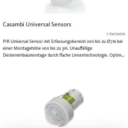
Casambi Universal Sensors
1 Variante
PIR Universal Sensor mit Erfassungsbereich von bis zu Ø7m bei
einer Montagehöhe von bis zu 3m. Unauffällige
Deckeneinbaumontage durch flache Linsentechnologie. Optimal
für kleine Büro- und Abstellräume, Flure und Eingangsbereiche.
Leistungsfreie Null-Durchgangschaltung für Schalt- und Dali-
Dimmausgang für max. 10 Vorschaltgeräte.