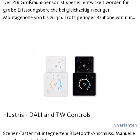
Der PIR Großraum-Sensor ist speziell entwickelt worden für
große Erfassungsbereiche bei gleichzeitig niedriger
Montagehöhe von bis zu 3m. Trotz geringer Bauhöhe von nur
12mm ist der Erfassungsbereich bis zu 15m im Durchmesser. Dank
dieses großen Bereiches eignet sich der Sensor besonders für
offene Bürobereiche, Besprechungsräume, verwinkelte Flure,
Eingangsbereiche, Sozial- und Warteräume. Aufgrund der
niedrigen Bauweise ist die Installation nahezu unsichtbar.
Mittels Fernbedienung können Funktionen wie Bewegungs-
oder Präsenzmelder, Konstantlichtregelung oder
Korridorfunktion aufgrund der umfangreichen
Softwareoptionen eingestellt werden.
Illustris - DALI and TW Controls
3 Varianten
Szenen-Taster mit integriertem Bluetooth-Anschluss. Manuelle