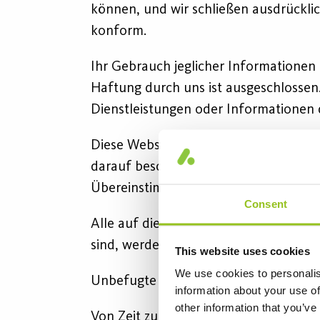
können, und wir schließen ausdrückli
konform.
Ihr Gebrauch jeglicher Informationen o
Haftung durch uns ist ausgeschlossen. 
Dienstleistungen oder Informationen 
Diese Website enthält Material, welch
darauf beschränkt zu sein, Design, Da
Übereinstimmung mit dem Urheberschut
Consent
Alle auf dieser Website reproduzierte
sind, werden als solche auf der Websi
This website uses cookies
We use cookies to personalis
Unbefugte Nutzung dieser Website ka
information about your use of
other information that you’ve
Von Zeit zu Zeit kann diese Website a