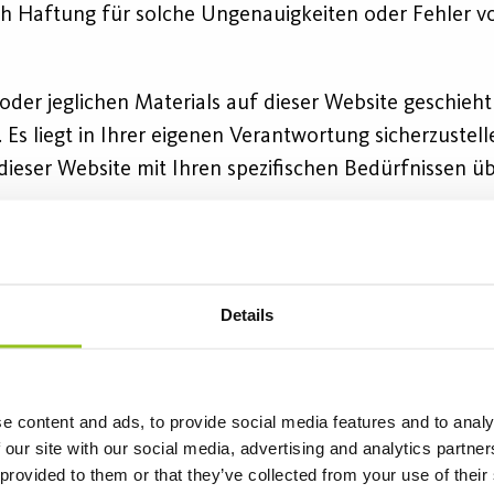
ch Haftung für solche Ungenauigkeiten oder Fehler v
der jeglichen Materials auf dieser Website geschieht 
Es liegt in Ihrer eigenen Verantwortung sicherzustell
dieser Website mit Ihren spezifischen Bedürfnissen ü
es in unserem Besitz oder durch uns lizensiert ist. Z
rstellung, Aussehen, Erscheinung und Grafik. Reproduk
zvermerk, welcher einen Teil dieser Bedingungen bi
Details
n Warenzeichen, die nicht das Eigentum des die Websit
te gekennzeichnet.
e content and ads, to provide social media features and to analy
nn zu Schadenersatzforderungen führen und/oder eine
 our site with our social media, advertising and analytics partn
 provided to them or that they’ve collected from your use of their
uch Links zu anderen Websites enthalten. Diese Link