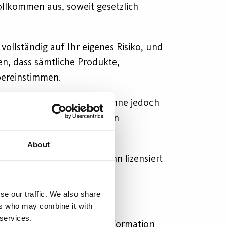
ollkommen aus, soweit gesetzlich
vollständig auf Ihr eigenes Risiko, und
en, dass sämtliche Produkte,
bereinstimmen.
u diesem Material gehören, ohne jedoch
tion ist untersagt, außer in
ldet.
About
e Betreibenden oder auf ihn lizensiert
se our traffic. We also share
 Straftat sein.
ers who may combine it with
 services.
s werden zwecks weiterer Information