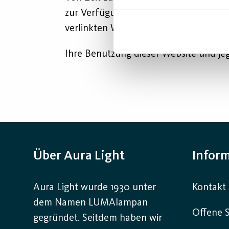
zur Verfügung gestellt. Sie bedeuten n
verlinkten Website(s).
Ihre Benutzung dieser Website und j
Über Aura Light
Infor
Aura Light wurde 1930 unter
Kontakt
dem Namen LUMAlampan
Offene S
gegründet. Seitdem haben wir