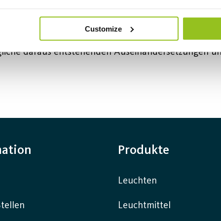
icht, dass wir die Website(s) befürworten. Wir sind ni
Customize
egliche daraus entstehenden Auseinandersetzungen u
mation
Produkte
Leuchten
tellen
Leuchtmittel