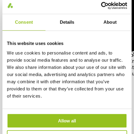
Consent
Details
About
This website uses cookies
We use cookies to personalise content and ads, to
Auslauf der NAV- und HID-Lampen
S
provide social media features and to analyse our traffic.
Alle Informationen zur Einschränkung von
E
We also share information about your use of our site with
quecksilberhaltigen Leuchtmitteln.
St
a
our social media, advertising and analytics partners who
may combine it with other information that you’ve
provided to them or that they’ve collected from your use
of their services.
Allow all