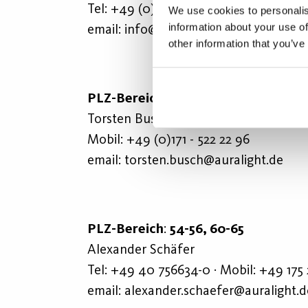
Tel:
+49 (0)40 - 75 66 34 - 0
We use cookies to personalis
information about your use of
email:
info@auralight.de
other information that you’ve
PLZ-Bereich: 40-43, 45-47, 50-53, 58
Torsten Busch, Key Account Manager 
Mobil:
+49 (0)171 - 522 22 96
email:
torsten.busch@auralight.de
PLZ-Bereich
:
54-56, 60-65
Alexander Schäfer
Tel:
+49 40 756634-0
· Mobil:
+49 175
email:
alexander.schaefer@auralight.d