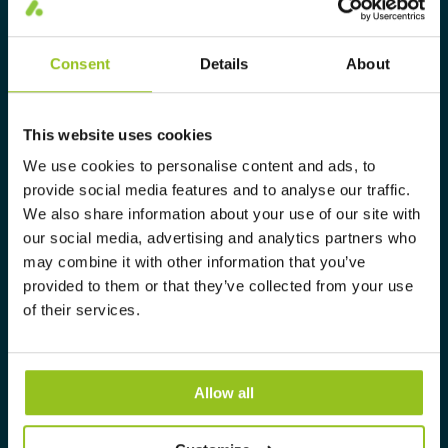
ausschließlich gewerblichen
Kunden heute ein komplettes
Consent
Details
About
Sortiment an maßgeschneiderten,
hochtechnologischen und nachhaltigen
This website uses cookies
Beleuchtungslösungen.
We use cookies to personalise content and ads, to
info@auralight.de
provide social media features and to analyse our traffic.
We also share information about your use of our site with
+49 (0)40-75 66 34 0
our social media, advertising and analytics partners who
may combine it with other information that you’ve
provided to them or that they’ve collected from your use
Information
of their services.
Kontakt
Offene Stellen
Allow all
Sustainability Report 2025
Environmental Product Declaration