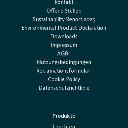
Kontakt
große Flächen mit weniger Lichtpunkten beleuchten
Offene Stellen
und bieten in vielen Fällen bessere Energieeffizienz.
Sustainability Report 2025
Das macht sie zu einer kosteneffizienten Alternative
Environmental Product Declaration
für großflächige Installationen, bei denen eine hohe
Downloads
Lichtstärke entscheidend ist.
Impressum
Gibt es Nachteile?
AGBs
Ja, es gibt einige Einschränkungen. Entladungslampen
Nutzungsbedingungen
benötigen oft eine Aufwärmzeit, bevor sie ihre volle
Reklamationsformular
Lichtstärke erreichen. Sie sind nicht immer dimmbar
Cookie Policy
und enthalten in vielen Fällen Quecksilber oder
Datenschutzrichtlinie
andere Stoffe, die bei der Entsorgung besondere
Handhabung erfordern. Daher ist es wichtig, das
richtige Leuchtmittel sowohl unter funktionalen als
Produkte
auch unter Umweltaspekten auszuwählen.
Leuchten