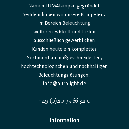
Namen LUMAlampan gegründet.
Was ist eine Entladungslampe?
Seitdem haben wir unsere Kompetenz
Eine Entladungslampe ist ein Leuchtmittel, bei dem
im Bereich Beleuchtung
das Licht durch eine elektrische Entladung zwischen
weiterentwickelt und bieten
zwei Elektroden in einem gasgefüllten Behälter
ausschließlich gewerblichen
erzeugt wird. Häufige Typen sind
Kunden heute ein komplettes
Metallhalogenlampen, Hochdruck-Natriumlampen
Sortiment an maßgeschneiderten,
und Quecksilberlampen. Diese werden oft in großen
hochtechnologischen und nachhaltigen
Leuchten eingesetzt, die Straßen, Fassaden,
Beleuchtungslösungen.
Lagerhallen und Sportanlagen beleuchten.
info@auralight.de
Vorteile von Entladungslampen
+49 (0)40-75 66 34 0
Im Vergleich zu herkömmlichen Glühlampen bieten
Entladungslampen eine deutlich höhere
Information
Lichtausbeute und längere Lebensdauer. Sie können