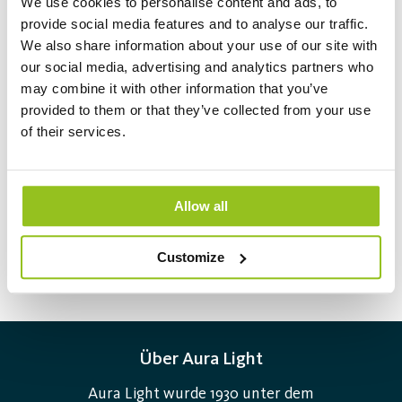
We use cookies to personalise content and ads, to
und dem SODIGUARD - ein zusätzlich integriertes Keramikrohr,
provide social media features and to analyse our traffic.
We also share information about your use of our site with
das den Natriumverlust im Brenner verringert - erreicht. Die
our social media, advertising and analytics partners who
Lampen entsprechen dem Standard IEC/EN 60662, d.h. sie sind
may combine it with other information that you’ve
mit Standardprodukten vergleichbar.
provided to them or that they’ve collected from your use
Entladungslampen
of their services.
Entladungslampen werden hauptsächlich in
Umgebungen eingesetzt, in denen leistungsstarke
Allow all
Mehr erfahren
Beleuchtung erforderlich ist – zum Beispiel in der
Industrie, in Sportarenen und in der
Customize
Außenbeleuchtung. Mit langer Lebensdauer und
hoher Lichtleistung sind sie eine Alternative zu
herkömmlichen Glühlampen in Situationen, in
Über Aura Light
denen LED noch keine vollwertige Lösung
darstellt.
Aura Light wurde 1930 unter dem