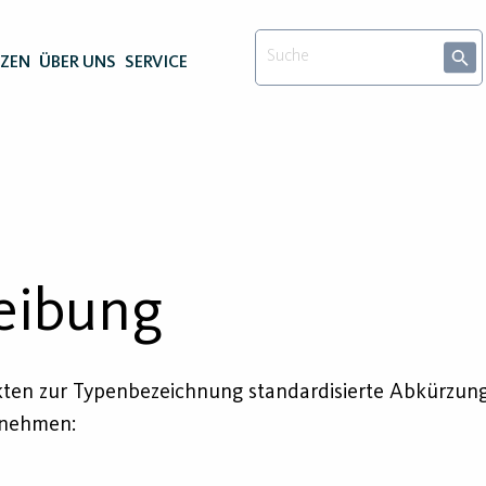
NZEN
ÜBER UNS
SERVICE
eibung
kten zur Typenbezeichnung standardisierte Abkürzun
tnehmen: