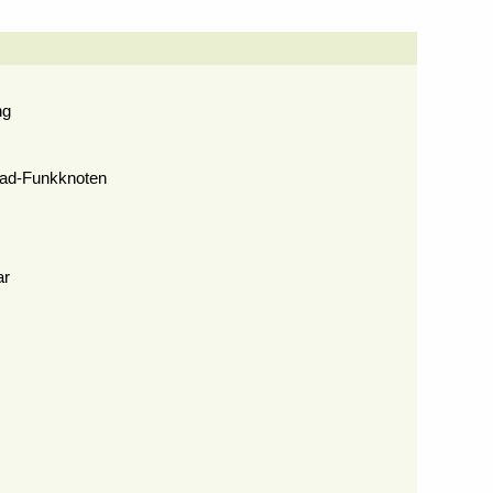
ng
ead-Funkknoten
ar