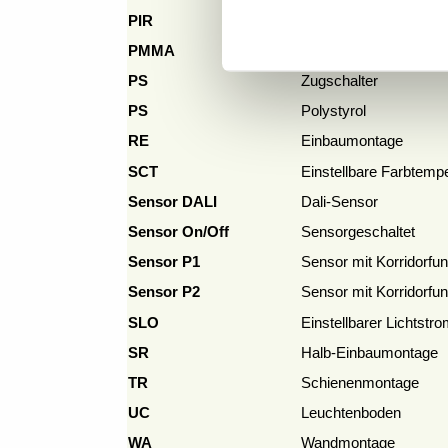
PIR
Passiv-Infrarot (Bew
PMMA
Acryl Material
PS
Zugschalter
PS
Polystyrol
RE
Einbaumontage
SCT
Einstellbare Farbtempe
Sensor DALI
Dali-Sensor
Sensor On/Off
Sensorgeschaltet
Sensor P1
Sensor mit Korridorfun
Sensor P2
Sensor mit Korridorfun
SLO
Einstellbarer Lichtstro
SR
Halb-Einbaumontage
TR
Schienenmontage
UC
Leuchtenboden
WA
Wandmontage