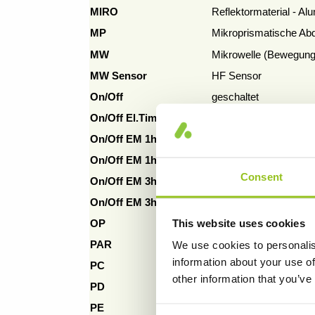
MIRO
Reflektormaterial - Al
MP
Mikroprismatische Abd
MW
Mikrowelle (Bewegun
MW Sensor
HF Sensor
On/Off
geschaltet
On/Off El.Timer
Zeitschaltuhr gesteuer
On/Off EM 1h
Geschaltete Ausführun
On/Off EM 1h ST
Geschaltete Ausführung
Consent
On/Off EM 3h
Geschaltete Ausführun
On/Off EM 3h ST
Geschaltete Ausführung
This website uses cookies
OP
Opale Abdeckung (Vers
PAR
Einzelspiegelreflektor
We use cookies to personalis
information about your use of
PC
Polykarbonat
other information that you’ve
PD
Zugseildimmung
PE
Pendelmontage