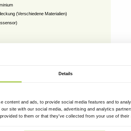
uminium
eckung (Verschiedene Materialien)
gssensor)
t
g mit 1Stunden Notbatterie
 mit 1Stunden Notbatterie- mit Selbsttest
Details
g mit 3Stunden Notbatterie
 mit 3Stunden Notbatterie- mit Selbsttest
chiedene Materialien)
e content and ads, to provide social media features and to analy
 our site with our social media, advertising and analytics partn
 provided to them or that they’ve collected from your use of their