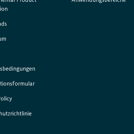
mental Product
Anwendungsbereiche
ion
ads
sum
sbedingungen
tionsformular
olicy
utzrichtlinie