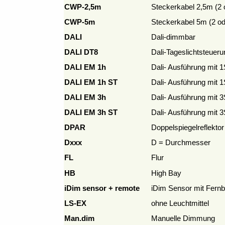
CWP-2,5m
Steckerkabel 2,5m (2 o
CWP-5m
Steckerkabel 5m (2 ode
DALI
Dali-dimmbar
DALI DT8
Dali-Tageslichtsteueru
DALI EM 1h
Dali- Ausführung mit 1
DALI EM 1h ST
Dali- Ausführung mit 1
DALI EM 3h
Dali- Ausführung mit 3
DALI EM 3h ST
Dali- Ausführung mit 3
DPAR
Doppelspiegelreflektor
Dxxx
D = Durchmesser
FL
Flur
HB
High Bay
iDim sensor + remote
iDim Sensor mit Fern
LS-EX
ohne Leuchtmittel
Man.dim
Manuelle Dimmung