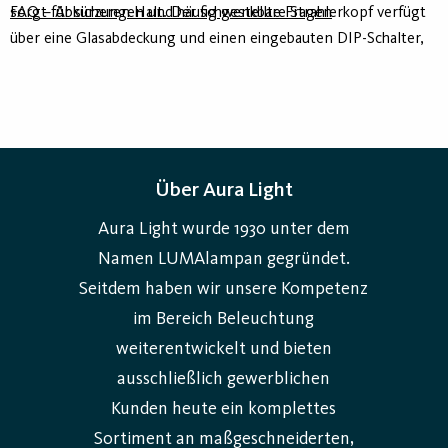
sorgt für sicheren Halt. Der schwenkbare Strahlerkopf verfügt
FAQ – Abkürzungen und häufig gestellte Fragen
über eine Glasabdeckung und einen eingebauten DIP-Schalter,
der die Wahl zwischen mehreren Lichtfarben ermöglicht. Ribes
ist in zwei Varianten erhältlich: Ribes mit einer Lichtfarbe und
das kleinere Ribes M, das über drei Lichtfarben sowie drei
Lichtströme verfügt.
Über Aura Light
Aura Light wurde 1930 unter dem
Namen LUMAlampan gegründet.
Seitdem haben wir unsere Kompetenz
im Bereich Beleuchtung
weiterentwickelt und bieten
ausschließlich gewerblichen
Kunden heute ein komplettes
Sortiment an maßgeschneiderten,