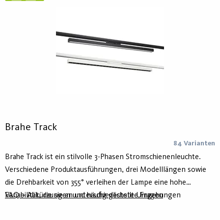
Brahe Track
84 Varianten
Brahe Track ist ein stilvolle 3-Phasen Stromschienenleuchte.
Verschiedene Produktausführungen, drei Modelllängen sowie
die Drehbarkeit von 355° verleihen der Lampe eine hohe
Variabilität, die sie an unterschiedlichste Umgebungen
FAQ – Abkürzungen und häufig gestellte Fragen
anpassbar macht. Das Gehäuse besteht aus recyceltem