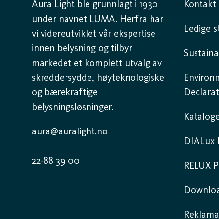
Aura Light ble grunnlagt i 1930
Kontakt 
under navnet LUMA. Herfra har
Ledige st
vi videreutviklet vår ekspertise
innen belysning og tilbyr
Sustaina
markedet et komplett utvalg av
skreddersydde, høyteknologiske
Environ
og bærekraftige
Declarat
belysningsløsninger.
Kataloge
aura@auralight.no
DIALux P
22-88 39 00
RELUX P
Downlo
Reklama