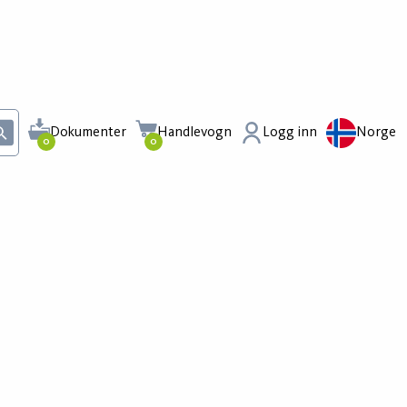
Dokumenter
Handlevogn
Logg inn
Norge
0
0