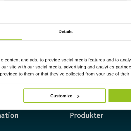
Mindre energi, men bedre lysutbytte med
LED fra Aura Light.
Details
Les mer
e content and ads, to provide social media features and to analy
 our site with our social media, advertising and analytics partn
 provided to them or that they’ve collected from your use of their
Customize
mation
Produkter