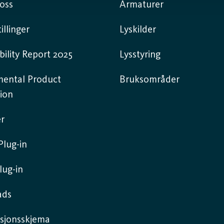
oss
Armaturer
illinger
Lyskilder
bility Report 2025
Lysstyring
mental Product
Bruksområder
ion
r
lug-in
lug-in
ads
sjonsskjema