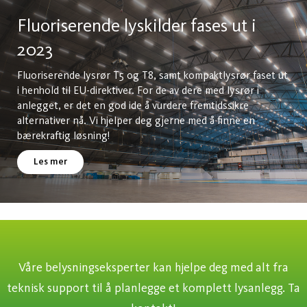
Fluoriserende lyskilder fases ut i
2023
Fluoriserende lysrør T5 og T8, samt kompaktlysrør faset ut
i henhold til EU-direktiver. For de av dere med lysrør i
anlegget, er det en god ide å vurdere fremtidssikre
alternativer nå. Vi hjelper deg gjerne med å finne en
bærekraftig løsning!
Les mer
Våre belysningseksperter kan hjelpe deg med alt fra
teknisk support til å planlegge et komplett lysanlegg. Ta