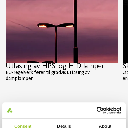
Utfasing av HPS- og HID-lamper
S
EU-regelverk fører til gradvis utfasing av
Op
damplamper.
en
Consent
Details
About