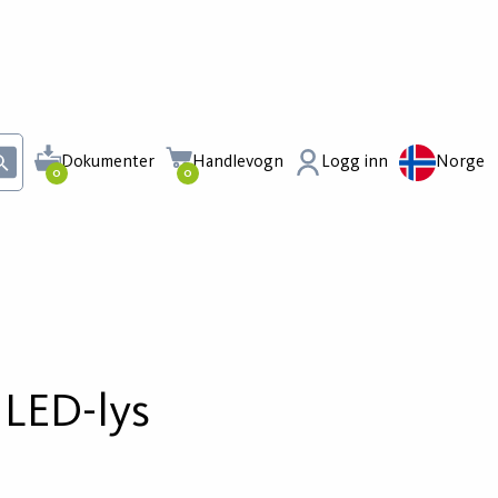
Dokumenter
Handlevogn
Logg inn
Norge
0
0
 LED-lys