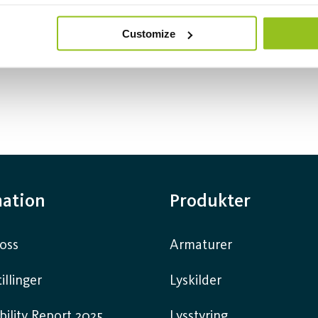
Customize
mation
Produkter
oss
Armaturer
illinger
Lyskilder
bility Report 2025
Lysstyring