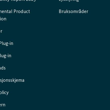
mental Product
Bruksområder
ion
r
lug-in
lug-in
ads
sjonsskjema
licy
ern