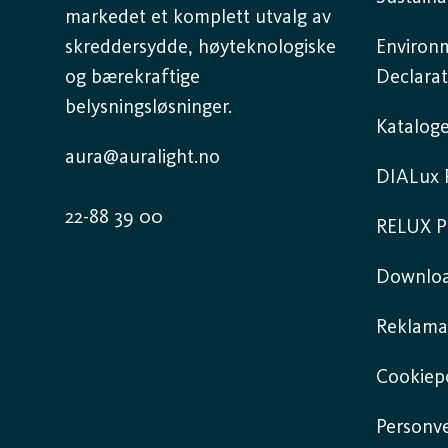
markedet et komplett utvalg av
skreddersydde, høyteknologiske
Environ
og bærekraftige
Declarat
belysningsløsninger.
Kataloge
aura@auralight.no
DIALux P
22-88 39 00
RELUX P
Downlo
Reklama
Cookiepo
Personv