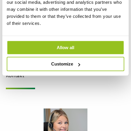
our social media, advertising and analytics partners who
7 Varianter
may combine it with other information that you’ve
Certos er en effektiv IP65 LED-armatur med lumen på opp til
provided to them or that they’ve collected from your use
34.560 lumen (+/- 10%). Det er en ideell armatur for industri og
of their services.
lager. Ulike versjoner av optikk og nødlys er tilgjengelige for
forskjellige applikasjoner. SDCM3, IK10 + for PC-plate og
FAQ – Forkortelser og vanlige spørsmål
objektivoptikk, og IK08 for glassplate.
Allow all
Følg lenken for oppdatert informasjon om utfasede produkter:
Customize
Discounted items
Kontakt