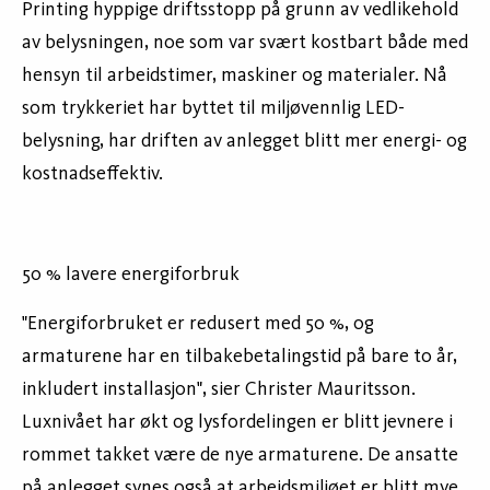
Printing hyppige driftsstopp på grunn av vedlikehold
av belysningen, noe som var svært kostbart både med
hensyn til arbeidstimer, maskiner og materialer. Nå
som trykkeriet har byttet til miljøvennlig LED-
belysning, har driften av anlegget blitt mer energi- og
kostnadseffektiv.
50 % lavere energiforbruk
"Energiforbruket er redusert med 50 %, og
armaturene har en tilbakebetalingstid på bare to år,
inkludert installasjon", sier Christer Mauritsson.
Luxnivået har økt og lysfordelingen er blitt jevnere i
rommet takket være de nye armaturene. De ansatte
på anlegget synes også at arbeidsmiljøet er blitt mye