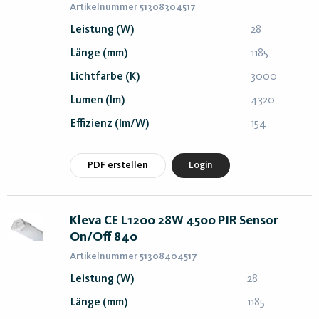
Artikelnummer 51308304517
Leistung (W)
28
Länge (mm)
1185
Lichtfarbe (K)
3000
Lumen (lm)
4320
Effizienz (lm/W)
154
PDF erstellen
Login
Kleva CE L1200 28W 4500 PIR Sensor
On/Off 840
Artikelnummer 51308404517
Leistung (W)
28
Länge (mm)
1185