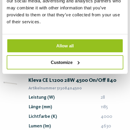
our social media, advertising and analytics partners who
Leistung (W)
28
may combine it with other information that you’ve
Länge (mm)
1185
provided to them or that they’ve collected from your use
of their services.
Lichtfarbe (K)
3000
Lumen (lm)
4320
Effizienz (lm/W)
154
Allow all
PDF erstellen
Login
Customize
Kleva CE L1200 28W 4500 On/Off 840
Artikelnummer 51308404500
Leistung (W)
28
Länge (mm)
1185
Lichtfarbe (K)
4000
Lumen (lm)
4630