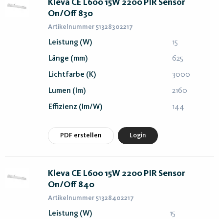
Kleva CE L600 15W 2200 PIR Sensor
On/Off 830
Artikelnummer 51328302217
Leistung (W)
15
Länge (mm)
625
Lichtfarbe (K)
3000
Lumen (lm)
2160
Effizienz (lm/W)
144
PDF erstellen
Login
Kleva CE L600 15W 2200 PIR Sensor
On/Off 840
Artikelnummer 51328402217
Leistung (W)
15