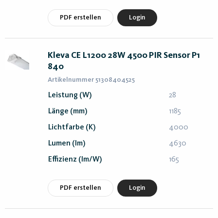
PDF erstellen
Login
Kleva CE L1200 28W 4500 PIR Sensor P1
840
Artikelnummer 51308404525
Leistung (W)
28
Länge (mm)
1185
Lichtfarbe (K)
4000
Lumen (lm)
4630
Effizienz (lm/W)
165
PDF erstellen
Login