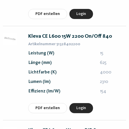
PDF erstellen
Login
Kleva CE L600 15W 2200 On/Off 840
Artikelnummer 51328402200
Leistung (W)
15
Länge (mm)
625
Lichtfarbe (K)
4000
Lumen (lm)
2310
Effizienz (lm/W)
154
PDF erstellen
Login