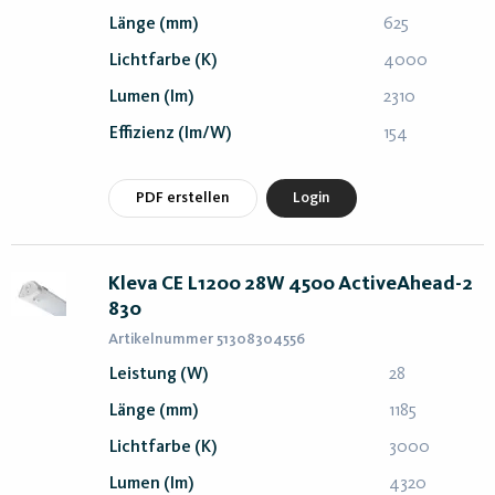
Länge (mm)
625
Lichtfarbe (K)
4000
Lumen (lm)
2310
Effizienz (lm/W)
154
PDF erstellen
Login
Kleva CE L1200 28W 4500 ActiveAhead-2
830
Artikelnummer 51308304556
Leistung (W)
28
Länge (mm)
1185
Lichtfarbe (K)
3000
Lumen (lm)
4320