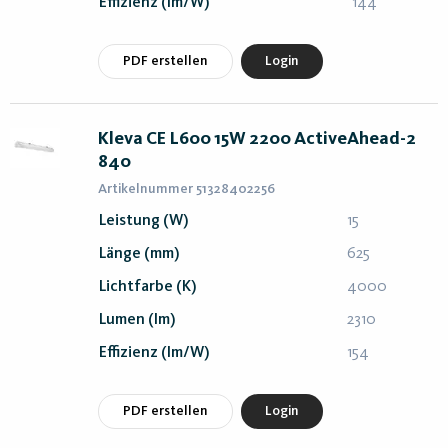
Effizienz (lm/W)
144
PDF erstellen
Login
Kleva CE L600 15W 2200 ActiveAhead-2
840
Artikelnummer 51328402256
Leistung (W)
15
Länge (mm)
625
Lichtfarbe (K)
4000
Lumen (lm)
2310
Effizienz (lm/W)
154
PDF erstellen
Login