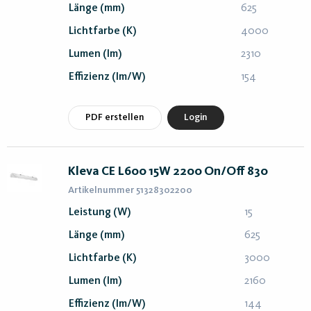
Länge (mm)
625
Lichtfarbe (K)
4000
Lumen (lm)
2310
Effizienz (lm/W)
154
PDF erstellen
Login
Kleva CE L600 15W 2200 On/Off 830
Artikelnummer 51328302200
Leistung (W)
15
Länge (mm)
625
Lichtfarbe (K)
3000
Lumen (lm)
2160
Effizienz (lm/W)
144