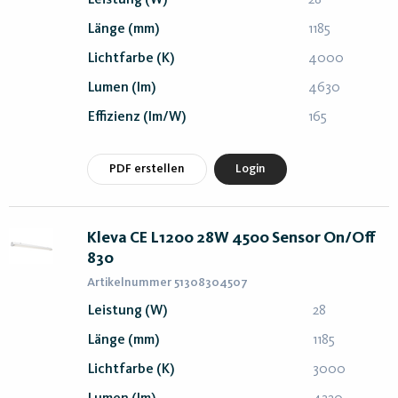
Leistung (W)
28
Länge (mm)
1185
Lichtfarbe (K)
4000
Lumen (lm)
4630
Effizienz (lm/W)
165
PDF erstellen
Login
Kleva CE L1200 28W 4500 Sensor On/Off
830
Artikelnummer 51308304507
Leistung (W)
28
Länge (mm)
1185
Lichtfarbe (K)
3000