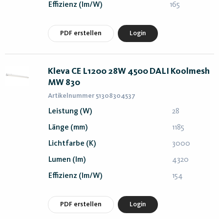
Effizienz (lm/W)
165
PDF erstellen
Login
Kleva CE L1200 28W 4500 DALI Koolmesh
MW 830
Artikelnummer 51308304537
Leistung (W)
28
Länge (mm)
1185
Lichtfarbe (K)
3000
Lumen (lm)
4320
Effizienz (lm/W)
154
PDF erstellen
Login