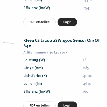
Lumen (lm)
4320
Effizienz (lm/W)
154
PDF erstellen
Login
Kleva CE L1200 28W 4500 Sensor On/Off
840
Artikelnummer 51308404507
Leistung (W)
28
Länge (mm)
1185
Lichtfarbe (K)
4000
Lumen (lm)
4630
Effizienz (lm/W)
165
PDF erstellen
Login