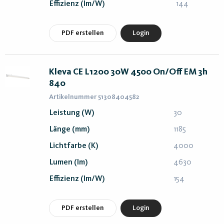
Effizienz (lm/W)
144
PDF erstellen
Login
Kleva CE L1200 30W 4500 On/Off EM 3h
840
Artikelnummer 51308404582
Leistung (W)
30
Länge (mm)
1185
Lichtfarbe (K)
4000
Lumen (lm)
4630
Effizienz (lm/W)
154
PDF erstellen
Login