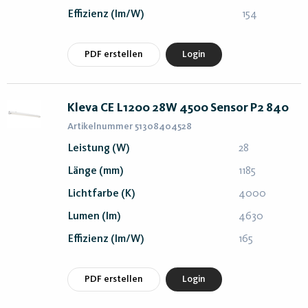
Effizienz (lm/W)
154
PDF erstellen
Login
Kleva CE L1200 28W 4500 Sensor P2 840
Artikelnummer 51308404528
Leistung (W)
28
Länge (mm)
1185
Lichtfarbe (K)
4000
Lumen (lm)
4630
Effizienz (lm/W)
165
PDF erstellen
Login