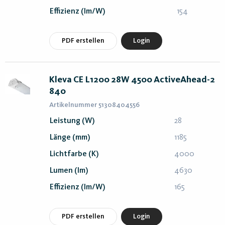
Effizienz (lm/W)
154
PDF erstellen
Login
Kleva CE L1200 28W 4500 ActiveAhead-2
840
Artikelnummer 51308404556
Leistung (W)
28
Länge (mm)
1185
Lichtfarbe (K)
4000
Lumen (lm)
4630
Effizienz (lm/W)
165
PDF erstellen
Login