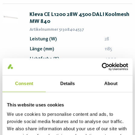
Kleva CE L1200 28W 4500 DALI Koolmesh
MW 840
Artikelnummer 51308404537
Leistung (W)
28
Länge (mm)
1185
Lichtfarbe (K)
4000
Lumen (lm)
4630
Effizienz (lm/W)
165
Consent
Details
About
PDF erstellen
Login
This website uses cookies
We use cookies to personalise content and ads, to
Kleva CE L1200 28W 4500 On/Off 830
provide social media features and to analyse our traffic.
We also share information about your use of our site with
Artikelnummer 51308304500