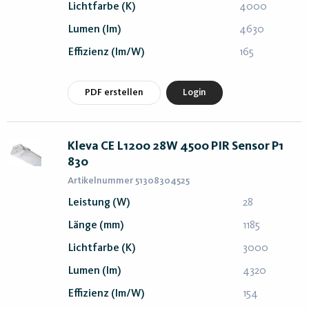
Lichtfarbe (K)
4000
Lumen (lm)
4630
Effizienz (lm/W)
165
PDF erstellen
Login
Kleva CE L1200 28W 4500 PIR Sensor P1
830
Artikelnummer 51308304525
Leistung (W)
28
Länge (mm)
1185
Lichtfarbe (K)
3000
Lumen (lm)
4320
Effizienz (lm/W)
154