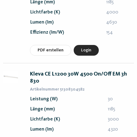
Länge (mm)
1185
Lichtfarbe (K)
4000
Lumen (lm)
4630
Effizienz (lm/W)
154
PDF erstellen
Login
Kleva CE L1200 30W 4500 On/Off EM 3h
830
Artikelnummer 51308304582
Leistung (W)
30
Länge (mm)
1185
Lichtfarbe (K)
3000
Lumen (lm)
4320