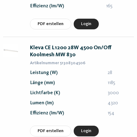
Effizienz (lm/W)
165
PDF erstellen
Login
Kleva CE L1200 28W 4500 On/Off
Koolmesh MW 830
Artikelnummer 51308304506
Leistung (W)
28
Länge (mm)
1185
Lichtfarbe (K)
3000
Lumen (lm)
4320
Effizienz (lm/W)
154
PDF erstellen
Login