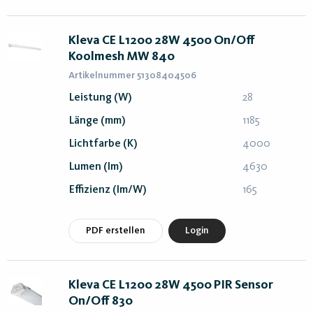
Kleva CE L1200 28W 4500 On/Off
Koolmesh MW 840
Artikelnummer 51308404506
Leistung (W)
28
Länge (mm)
1185
Lichtfarbe (K)
4000
Lumen (lm)
4630
Effizienz (lm/W)
165
PDF erstellen
Login
Kleva CE L1200 28W 4500 PIR Sensor
On/Off 830