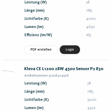
Leistung (W)
28
Länge (mm)
1185
Lichtfarbe (K)
4000
Lumen (lm)
4630
Effizienz (lm/W)
165
PDF erstellen
Login
Kleva CE L1200 28W 4500 Sensor P2 830
Artikelnummer 51308304528
Leistung (W)
28
Länge (mm)
1185
Lichtfarbe (K)
3000
Lumen (lm)
4320