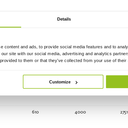
Länge (mm)
Lichtfarbe (K)
Lumen (lm
Details
610
4000
946
e content and ads, to provide social media features and to analy
 our site with our social media, advertising and analytics partn
 provided to them or that they’ve collected from your use of their
610
4000
1388
Customize
610
4000
2751