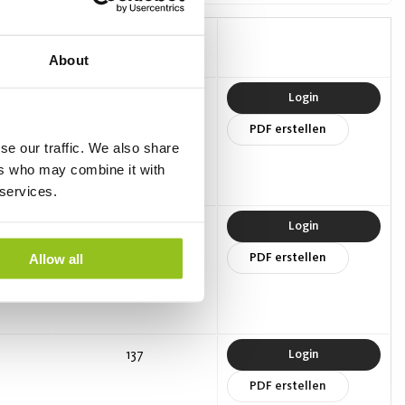
)
Effizienz (lm/W)
About
4
135
Login
PDF erstellen
se our traffic. We also share
ers who may combine it with
 services.
7
127
Login
PDF erstellen
Allow all
137
Login
PDF erstellen