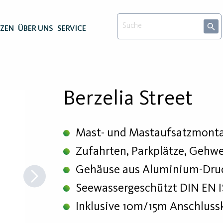
NZEN
ÜBER UNS
SERVICE
Berzelia Street
Mast- und Mastaufsatzmont
Zufahrten, Parkplätze, Gehw
Gehäuse aus Aluminium-Druc
Seewassergeschützt DIN EN 
Inklusive 10m/15m Anschluss