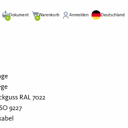
Dokument
Warenkorb
Anmelden
Deutschland
0
0
age
ege
kguss RAL 7022
ISO 9227
kabel