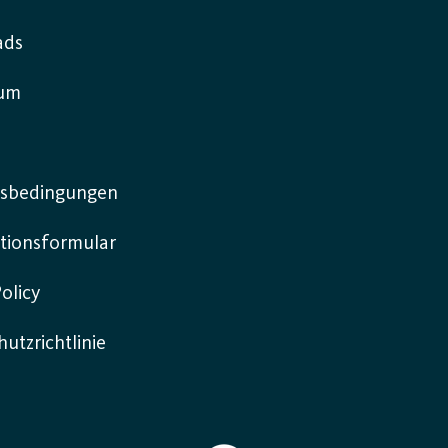
ads
sum
sbedingungen
tionsformular
olicy
utzrichtlinie