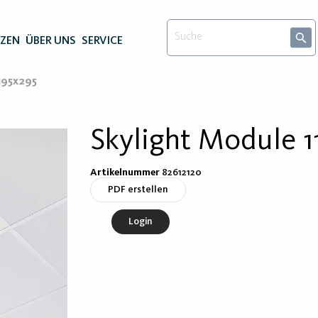
NZEN
ÜBER UNS
SERVICE
195x295
Skylight Module 1
Artikelnummer
82612120
PDF erstellen
Login