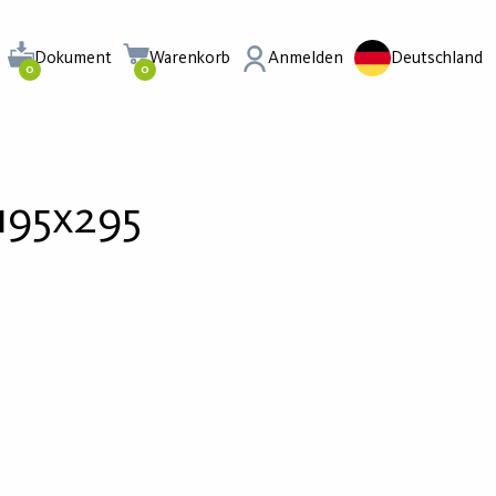
Dokument
Warenkorb
Anmelden
Deutschland
0
0
195x295