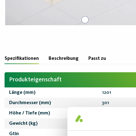
Spezifikationen
Beschreibung
Passt zu
Produkteigenschaft
Länge (mm)
1201
Durchmesser (mm)
301
Höhe / Tiefe (mm)
50
Gewicht (kg)
2,28
Gtin
7393771021743