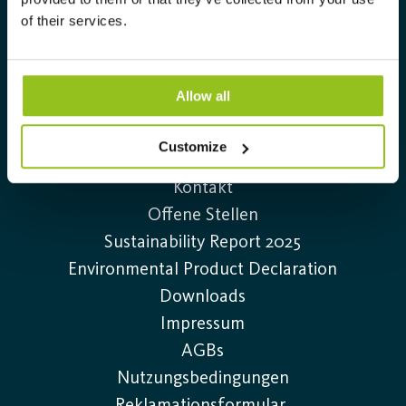
Beleuchtungslösungen.
of their services.
info@auralight.de
+49 (0)40-75 66 34 0
Allow all
Customize
Information
Kontakt
Offene Stellen
Sustainability Report 2025
Environmental Product Declaration
Downloads
Impressum
AGBs
Nutzungsbedingungen