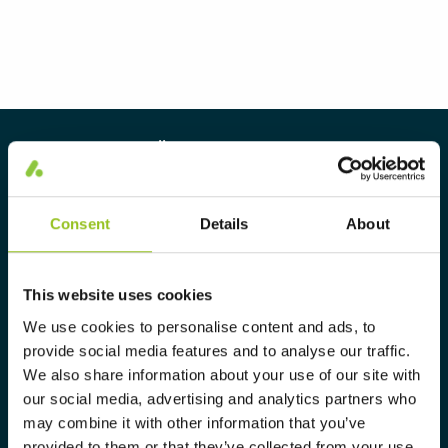
Über Aura Light
Aura Light wurde 1930 unter dem
Namen LUMAlampan gegründet.
Consent
Details
About
Seitdem haben wir unsere Kompetenz
im Bereich Beleuchtung
This website uses cookies
weiterentwickelt und bieten
We use cookies to personalise content and ads, to
ausschließlich gewerblichen
provide social media features and to analyse our traffic.
Kunden heute ein komplettes
We also share information about your use of our site with
our social media, advertising and analytics partners who
Sortiment an maßgeschneiderten,
may combine it with other information that you’ve
hochtechnologischen und nachhaltigen
provided to them or that they’ve collected from your use