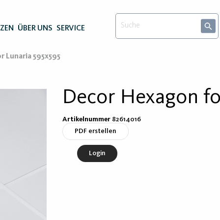
NZEN
ÜBER UNS
SERVICE
 Lunaria 595x595
Decor Hexagon fo
Artikelnummer
82614016
PDF erstellen
Login