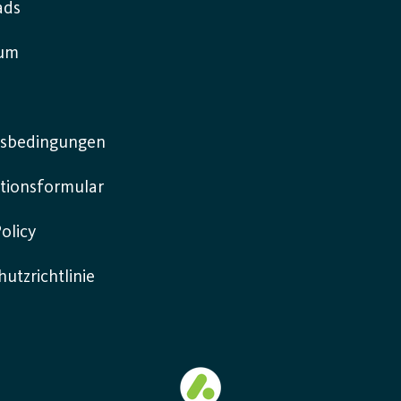
ads
sum
sbedingungen
tionsformular
olicy
utzrichtlinie