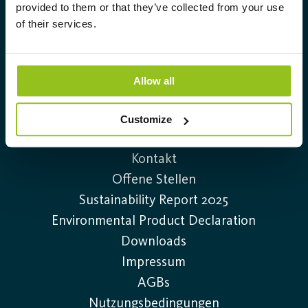
hochtechnologischen und nachhaltigen
provided to them or that they’ve collected from your use
of their services.
Beleuchtungslösungen.
info@auralight.de
Allow all
+49 (0)40-75 66 34 0
Customize
Information
Kontakt
Offene Stellen
Sustainability Report 2025
Environmental Product Declaration
Downloads
Impressum
AGBs
Nutzungsbedingungen