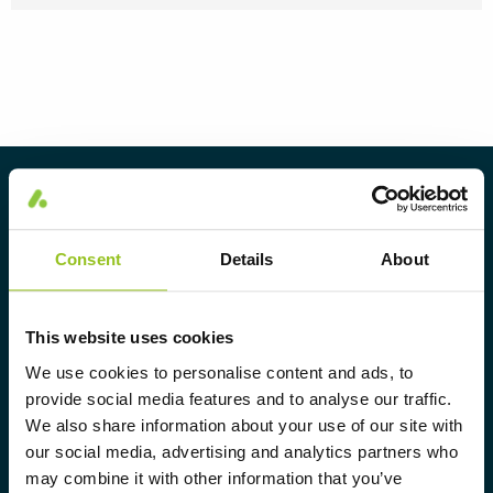
Über Aura Light
Aura Light wurde 1930 unter dem
Consent
Details
About
Namen LUMAlampan gegründet.
Seitdem haben wir unsere Kompetenz
im Bereich Beleuchtung
This website uses cookies
weiterentwickelt und bieten
We use cookies to personalise content and ads, to
provide social media features and to analyse our traffic.
ausschließlich gewerblichen
We also share information about your use of our site with
Kunden heute ein komplettes
our social media, advertising and analytics partners who
Sortiment an maßgeschneiderten,
may combine it with other information that you’ve