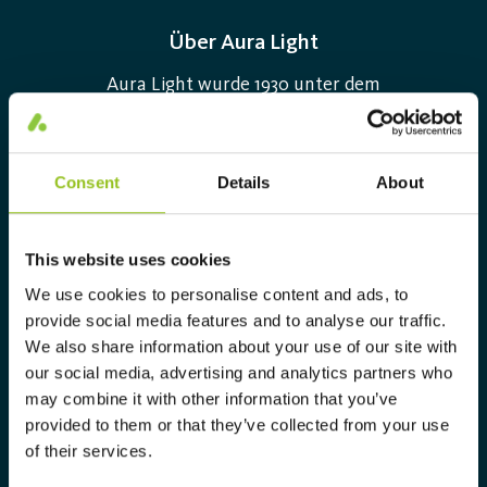
Über Aura Light
Aura Light wurde 1930 unter dem
Namen LUMAlampan gegründet.
Seitdem haben wir unsere Kompetenz
im Bereich Beleuchtung
Consent
Details
About
weiterentwickelt und bieten
ausschließlich gewerblichen
This website uses cookies
Kunden heute ein komplettes
We use cookies to personalise content and ads, to
Sortiment an maßgeschneiderten,
provide social media features and to analyse our traffic.
hochtechnologischen und nachhaltigen
We also share information about your use of our site with
our social media, advertising and analytics partners who
Beleuchtungslösungen.
may combine it with other information that you’ve
info@auralight.de
provided to them or that they’ve collected from your use
of their services.
+49 (0)40-75 66 34 0