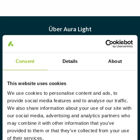
Über Aura Light
Aura Light wurde 1930 unter dem
Namen LUMAlampan gegründet.
Seitdem haben wir unsere Kompetenz
Consent
Details
About
im Bereich Beleuchtung
weiterentwickelt und bieten
This website uses cookies
ausschließlich gewerblichen
We use cookies to personalise content and ads, to
Kunden heute ein komplettes
provide social media features and to analyse our traffic.
Sortiment an maßgeschneiderten,
We also share information about your use of our site with
our social media, advertising and analytics partners who
hochtechnologischen und nachhaltigen
may combine it with other information that you’ve
Beleuchtungslösungen.
provided to them or that they’ve collected from your use
info@auralight.de
of their services.