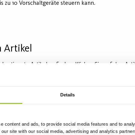
 zu 10 Vorschaltgeräte steuern kann.
 Artikel
bestimmte Artikel zu finden. Klicken Sie auf den Arti
F erstellen" anklicken
Details
Sensorfunktion
Sensor-Typ
I
e content and ads, to provide social media features and to analy
 our site with our social media, advertising and analytics partn
DALI
PIR