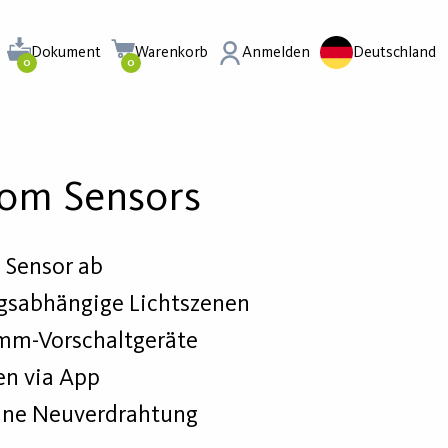
Dokument
Warenkorb
Anmelden
Deutschland
0
0
oom Sensors
 Sensor ab
gsabhängige Lichtszenen
imm-Vorschaltgeräte
en via App
hne Neuverdrahtung