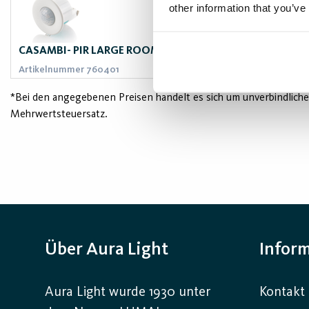
other information that you’ve
CASAMBI- PIR LARGE ROOM SENSOR-DD EBDMR-B-CB-DD
Artikelnummer 760401
*Bei den angegebenen Preisen handelt es sich um unverbindliche
Mehrwertsteuersatz.
Über Aura Light
Infor
Aura Light wurde 1930 unter
Kontakt