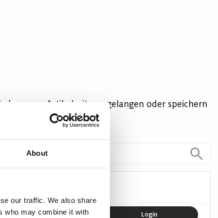
kel, um zur Artikelseite zu gelangen oder speichern
About
P-Schutzart
se our traffic. We also share
ers who may combine it with
IP40
Login