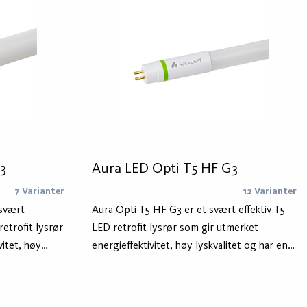
3
Aura LED Opti T5 HF G3
7 Varianter
12 Varianter
 svært
Aura Opti T5 HF G3 er et svært effektiv T5
retrofit lysrør
LED retrofit lysrør som gir utmerket
vitet, høy
energieffektivitet, høy lyskvalitet og har en
på 60 000
levetid på 60 000 timer. LED-retrofit lysrør
g rask løsning
som skiftes 1:1 med dine gamle T5 lysrør i
gi i
armaturer med elektronisk forkobling. Aura