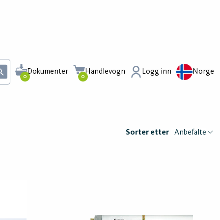
Dokumenter
Handlevogn
Logg inn
Norge
0
0
Sorter etter