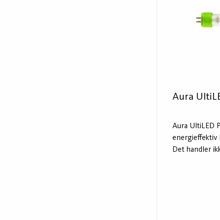
av en magnetis
tenner.
Aura UltiL
Aura UltiLED 
energieffektiv
Det handler ik
gamle lysrør,
lyskilde for n
løsninger. Lys
beskyttet i et
er til bruk i e