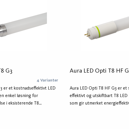
0 000 timer.
T8 G3
Aura LED Opti T8 HF G
4 Varianter
 er et kostnadseffektivt LED
Aura LED Opti T8 HF G3 er et
en enkel løsning for
effektivt og utskiftbart T8 LED 
se i eksisterende T8
som gir utmerket energieffekti
 magnetisk forkobling. Rørene
lyskvalitet og har en levetid 
 glass med en utvendig PET
timer. Produktet er en enkel o
gjør produktet splintsikkert.
for de som ønsker å spare ener