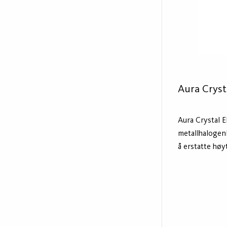
Aura Cryst
Aura Crystal E
metallhalogen
å erstatte hø
lys og lav farg
lyset fra Aura
perfekt for b
gatebelysning,
gågater. Lyski
lukkede og åp