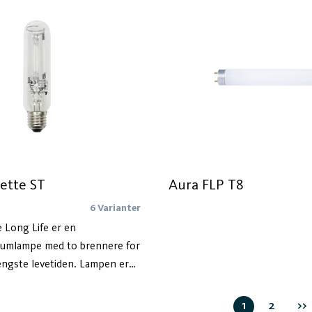
erasjonen av LED T8 lysrør
eksisterende T8-armaturer so
vitet, opp til 156 lm/W og
elektroniske forkobling. LED-l
tid. Aura LED T8 G3 er
spesielt egnet i kalde omgivelse
bruk med magnetisk forkobling
miljøer hvor du slår det av og p
ilkobling til 220-240V AC.
Funksjonsgarantien gjelder ku
hvor det er sikret at produktet
kompatibelt. Sammenlign her i
kompatibilitetslisten vår.
ette ST
Aura FLP T8
6 Varianter
 Long Life er en
iumlampe med to brennere for
engste levetiden. Lampen er
 valg i miljøer med høye stolper
 tilgang til armaturer, eller
1
2
>>