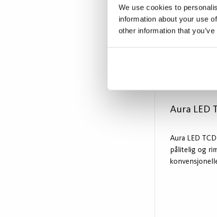
We use cookies to personalis
information about your use of
other information that you’ve
Aura LED 
Aura LED TCD re
pålitelig og rim
konvensjonell
TCD & TCT lysk
erstatte CFL-l
magnetiske for
tilpasset alle