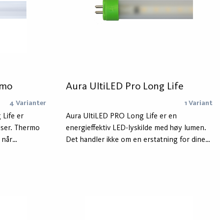
rmo
Aura UltiLED Pro Long Life
4 Varianter
1 Variant
Life er
Aura UltiLED PRO Long Life er en
elser. Thermo
energieffektiv LED-lyskilde med høy lumen.
 når
Det handler ikke om en erstatning for dine
 minus grader.
gamle lysrør, men om en ny type LED-
ife lysrør
lyskilde for nye LED-tilpassede armaturer og
skytter røret
løsninger. Lyskilden er dimbar og godt
beskyttet i et IP65-glassrør. PRO-versjonen
er til bruk i ekstreme miljøer.