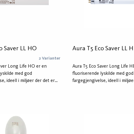
o Saver LL HO
Aura T5 Eco Saver LL H
2 Varianter
aver Long Life HO er en
Aura T5 Eco Saver Long Life H
lyskilde med god
fluoriserende lyskilde med god
e, ideell i miljøer der det er
fargegjengivelse, ideell i miljøe
t lysutbytte. Med Aura T5 Eco
behov for høyt lysutbytte. Me
pare opptil 10% i
Saver kan du spare opptil 10% 
 sammenlignet med å bruke en
energiforbruk sammenlignet m
lde i eksisterende armaturer.
standard lyskilde i eksisterend
etid er 48 000 timer med en
Lyskildens levetid er 48 000 
-enhet (varm start) og er
elektronisk HF-enhet (varm sta
nnendørs bruk.
utviklet for innendørs bruk.