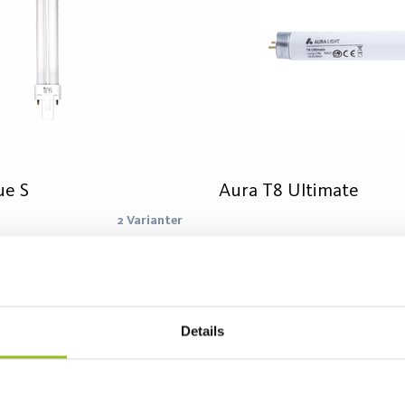
ue S
Aura T8 Ultimate
2 Varianter
står av flere ulike typer
Aura Ultimate Long Life har g
 med ekstrem lang levetid.
fargegjengivelse og veldig lite
lavere vedlikeholdskostnader
Lysrør passer i miljøer som
sparelser på gruppeskift.
produksjonshaller, lager, flypla
Details
 og -T er også et godt
tunneler.
runn av deres lange levetid og
ktivitet.