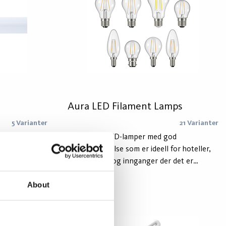
Aura LED Filament Lamps
5 Varianter
21 Varianter
od
Dekorative LED-lamper med god
 output.
fargegjengivelse som er ideell for hoteller,
restauranter og innganger der det er
sser og i
ønskelig med varmt lys. Vi tilbyr et komplett
About
utvalg av forskjellige former og størrelser.
Levetiden er 15 000/25 000 timer.