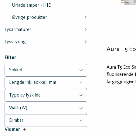
Urladelamper - HID
Øvrige produkter
Lysarmaturer
Lysstyring
Aura T5 Ec
Filter
Aura T5 Eco S
Sokkel
fluoriserende 
fargegjengivels
Lengde inkl sokkel, mm
behov for høy
Type av lyskilde
Saver kan du s
energiforbruk
Watt (W)
standard lyski
Lyskildens lev
Dimbar
elektronisk HF
Vis mer
utviklet for i