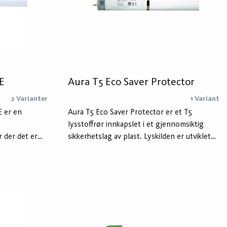
E
Aura T5 Eco Saver Protector
2 Varianter
1 Variant
E er en
Aura T5 Eco Saver Protector er et T5
lysstoffrør innkapslet i et gjennomsiktig
r der det er
sikkerhetslag av plast. Lyskilden er utviklet
d Aura T5 Eco
for områder der sikkerhet er viktig, for
i
eksempel matindustrien og andre
ed å bruke en
produksjonsanlegg.
e armaturer.
timer med en
rt) og er