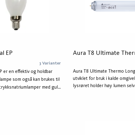
al EP
Aura T8 Ultimate The
3 Varianter
Aura T8 Ultimate Thermo Long 
P er en effektiv og holdbar
utviklet for bruk i kalde omgiv
lampe som også kan brukes til
lysrøret holder høy lumen selv
ytrykksnatriumlamper med gult
temperaturen kryper under 20
egjengivelse. Det krystallklare
Lysrør er basert på våre Long L
 Crystal EP Long Life er
med et beskyttende lag som be
ruksområder som
mot sverting.
 mindre veier, sentrum og
lden er designet for bruk i både
ne armaturer. Lampen drives