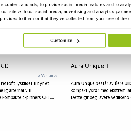
e content and ads, to provide social media features and to analy
 our site with our social media, advertising and analytics partn
 provided to them or that they’ve collected from your use of their
Customize
TCD
Aura Unique T
2 Varianter
trofit lyskilder tilbyr et
Aura Unique består av flere uli
elig alternativ til
kompaktlysrør med ekstrem lan
e kompakte 2-pinners CFL,
Dette gir deg lavere vedlikeho
ilder. Serien er designet for å
og optimale besparelser på gru
yskilder som brukes med
Unique -S / -D og -T er også e
kobling. Universalkontakt
miljøvalg på grunn av deres la
 G24/GX24 2-pins baser.
høye energieffektivitet.