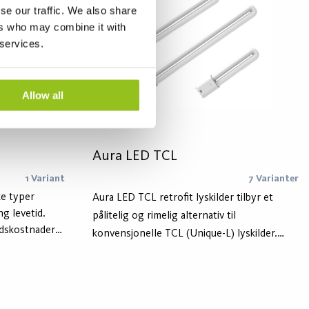
se our traffic. We also share
ers who may combine it with
 services.
Allow all
Aura LED TCL
1 Variant
7 Varianter
ke typer
Aura LED TCL retrofit lyskilder tilbyr et
g levetid.
pålitelig og rimelig alternativ til
ldskostnader
konvensjonelle TCL (Unique-L) lyskilder.
ppeskift.
Serien er designet for å erstatte TCL-
t godt
lyskilder som brukes med magnetiske
nge levetid og
enheter eller AC 230V direkte.