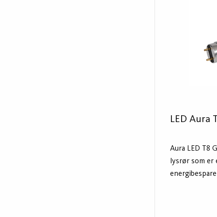
Levetiden er 3
LED Aura 
Aura LED T8 G3
lysrør som er 
energibesparel
armaturer med
er produsert i
plastfilm som 