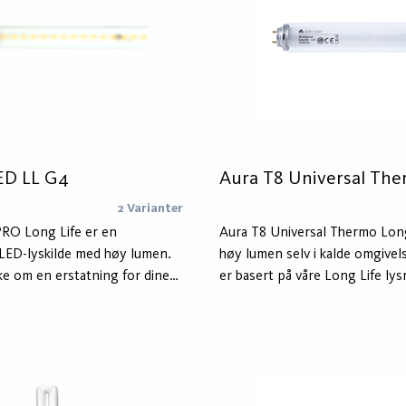
k forkobling og en separat
ED LL G4
Aura T8 Universal Th
2 Varianter
PRO Long Life er en
Aura T8 Universal Thermo Long
 LED-lyskilde med høy lumen.
høy lumen selv i kalde omgivel
ke om en erstatning for dine
er basert på våre Long Life ly
 men om en ny type LED-
beskyttende lag som beskytte
ye LED-tilpassede armaturer og
sverting.
kilden er dimbar og godt
 IP65-glassrør. PRO-versjonen
kstreme miljøer.