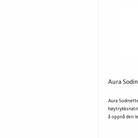
Denne nye gen
har økt effekti
forbedret leve
beregnet for 
eller direkte t
Aura Sodin
Aura Sodinette
høytrykksnatr
å oppnå den l
et fordelaktig
eller vanskelig