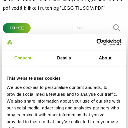
pdf ved å klikke i ruten og "LEGG TIL SOM PDF"
Filter
FL AURA LL UNIVERSAL THERMO
58W/830
Consent
Details
About
Artikkelnummer 437353
Sokkel
G13
This website uses cookies
Tilsvarer
24,1W (LED)
We use cookies to personalise content and ads, to
Lumen (lm)
5000
provide social media features and to analyse our traffic.
Watt (W)
58
We also share information about your use of our site with
our social media, advertising and analytics partners who
Lysutbytte (lm/W)
86
may combine it with other information that you’ve
provided to them or that they’ve collected from your use
Lag PDF
Logg inn