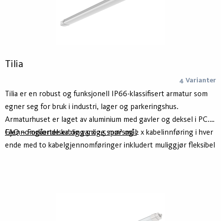
Tilia
4 Varianter
Tilia er en robust og funksjonell IP66-klassifisert armatur som
egner seg for bruk i industri, lager og parkeringshus.
Armaturhuset er laget av aluminium med gavler og deksel i PC.
Gjennomgående kabling 5 x 2,5 mm² og 2 x kabelinnføring i hver
FAQ – Forkortelser og vanlige spørsmål
ende med to kabelgjennomføringer inkludert muliggjør fleksibel
og enkel installasjon.