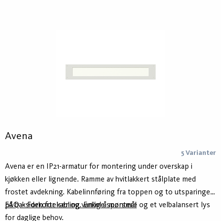
Avena
5 Varianter
Avena er en IP21-armatur for montering under overskap i
kjøkken eller lignende. Ramme av hvitlakkert stålplate med
frostet avdekning. Kabelinnføring fra toppen og to utsparinger
på baksiden for kabling. Enkel å montere og et velbalansert lys
FAQ – Forkortelser og vanlige spørsmål
for daglige behov.