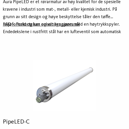
Aura PipeLED er et rørarmatur av høy kvalitet for de spesielle
kravene i industri som mat-, metall- eller kjemisk industri. På
grunn av sitt design og høye beskyttelse tåler den tøffe
miljøforhold og kan enkelt rengjøres med en høytrykkspyler.
FAQ – Forkortelser og vanlige spørsmål
Endedekslene i rustfritt stål har en lufteventil som automatisk
stopper kondensdannelse.
PipeLED-C