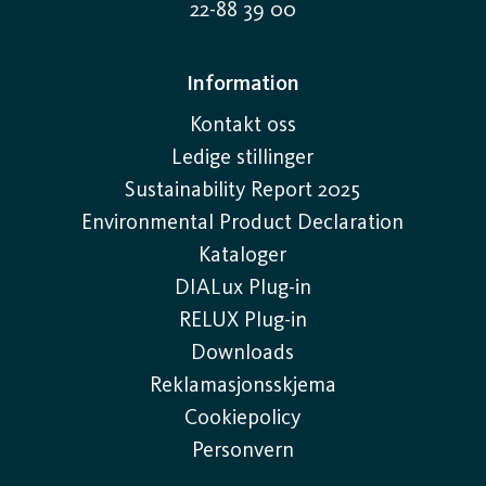
Våre lysarmaturer finnes i flere utførelser og er
22-88 39 00
tilpasset ulike miljøer med forskjellige krav. Her er
noen eksempler på hvordan de kan brukes – både
Information
innendørs og utendørs – for å skape effektiv og
Kontakt oss
bærekraftig belysning.
Ledige stillinger
Sustainability Report 2025
Innendørslysarmaturer:
For innemiljøer som
Environmental Product Declaration
kontorer, skoler og butikker tilbyr vi energieffektive
Kataloger
LED-lysarmaturer med lav blending, god
DIALux Plug-in
fargegjengivelse og mulighet for styring. De finnes i
RELUX Plug-in
flere varianter – innfelte, utenpåliggende og
Downloads
pendlede – slik at lyset kan tilpasses rommets
Reklamasjonsskjema
funksjon.
Cookiepolicy
Utendørslysarmaturer:
Utendørslysarmaturer må
Personvern
tåle vær og vind uten å gå på bekostning av