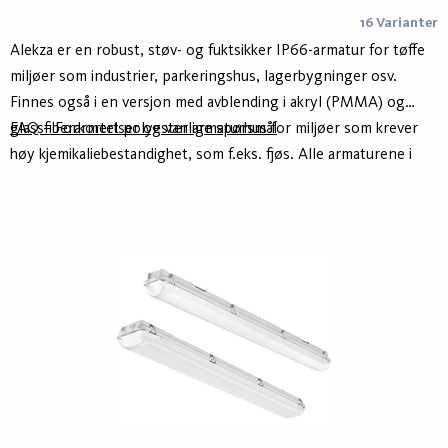
16 Varianter
Alekza er en robust, støv- og fuktsikker IP66-armatur for tøffe
miljøer som industrier, parkeringshus, lagerbygninger osv.
Finnes også i en versjon med avblending i akryl (PMMA) og
glassfiberarmert polyester armaturhus for miljøer som krever
FAQ – Forkortelser og vanlige spørsmål
høy kjemikaliebestandighet, som f.eks. fjøs. Alle armaturene i
serien har 5x2,5 mm² gjennomgående ledning og 2 x
kabelgjennomføring som standard.