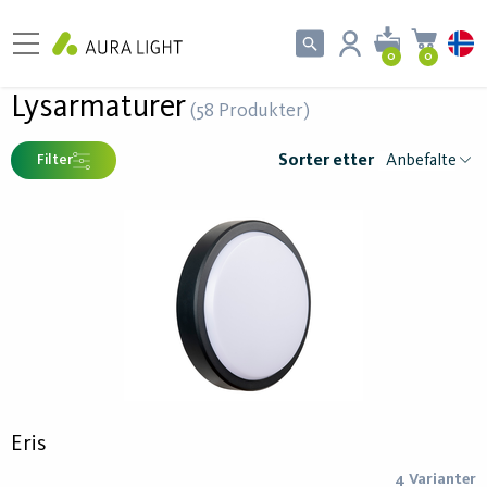
0
0
Lysarmaturer
(58 Produkter)
Sorter etter
Filter
Eris
4 Varianter