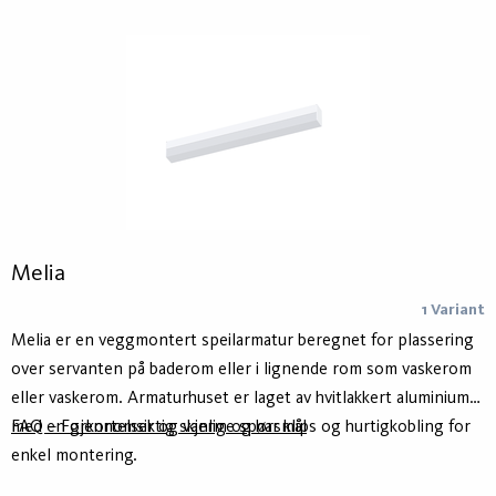
Melia
1 Variant
Melia er en veggmontert speilarmatur beregnet for plassering
over servanten på baderom eller i lignende rom som vaskerom
eller vaskerom. Armaturhuset er laget av hvitlakkert aluminium
med en gjennomsiktig skjerm og har klips og hurtigkobling for
FAQ – Forkortelser og vanlige spørsmål
enkel montering.