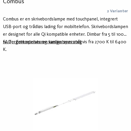
Combus
2 Varianter
Combus er en skrivebordslampe med touchpanel, integrert
USB-port og trådløs lading for mobiltelefon. Skrivebordslampen
er designet for alle Qi kompatible enheter. Dimbar fra 5 til 100
%. Fergetemperaturen kan justeres stegvis fra 2700 K til 6400
FAQ – Forkortelser og vanlige spørsmål
K.