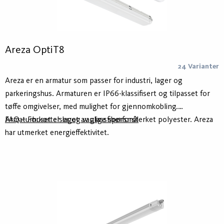
Areza OptiT8
24 Varianter
Areza er en armatur som passer for industri, lager og
parkeringshus. Armaturen er IP66-klassifisert og tilpasset for
tøffe omgivelser, med mulighet for gjennomkobling.
Armaturhuset er laget av glassfiberforsterket polyester. Areza
FAQ – Forkortelser og vanlige spørsmål
har utmerket energieffektivitet.