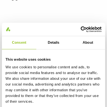
Consent
Details
About
This website uses cookies
We use cookies to personalise content and ads, to
Morisia Flood
provide social media features and to analyse our traffic.
We also share information about your use of our site with
11 Varianter
our social media, advertising and analytics partners who
Aura Morisia Flood er en universal lyskaster for flere
may combine it with other information that you’ve
bruksområder. Med et bredt spekter av ulike watt og
provided to them or that they’ve collected from your use
lysfordelinger, vil den fylle alt fra små parkeringsområder,
of their services.
spillefelt, til stolpemonterte løsninger opp til 18 meter.
FAQ – Forkortelser og vanlige spørsmål