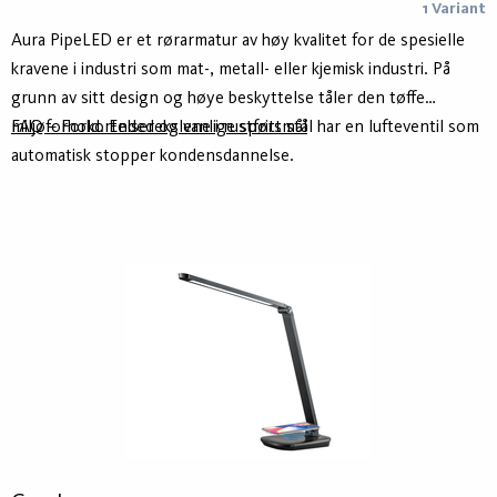
1 Variant
Aura PipeLED er et rørarmatur av høy kvalitet for de spesielle
kravene i industri som mat-, metall- eller kjemisk industri. På
grunn av sitt design og høye beskyttelse tåler den tøffe
miljøforhold. Endedekslene i rustfritt stål har en lufteventil som
FAQ – Forkortelser og vanlige spørsmål
automatisk stopper kondensdannelse.