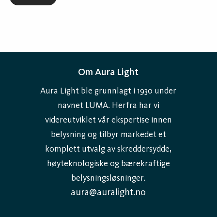
et bredt utvalg av lysarmaturer for både
innendørs- og utendørsbruk, med LED-teknologi
som gir jevnt lys, lavt energiforbruk og lang
levetid
.
LED-lysarmaturer for alle typer
Om Aura Light
miljøer
Aura Light ble grunnlagt i 1930 under
Våre LED-lysarmaturer er utviklet for å møte ulike
navnet LUMA. Herfra har vi
behov avhengig av bruksområde. De passer like godt
videreutviklet vår ekspertise innen
til kontorbelysning som til industrielle miljøer,
belysning og tilbyr markedet et
fasader og innganger – alltid med høy ytelse,
komplett utvalg av skreddersydde,
driftssikkerhet og balansert lysfordeling.
høyteknologiske og bærekraftige
belysningsløsninger.
Vanlige bruksområder for våre
aura@auralight.no
lysarmaturer