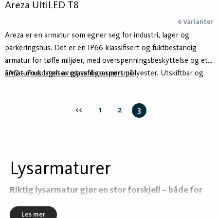
Areza UltiLED T8
6 Varianter
Areza er en armatur som egner seg for industri, lager og
parkeringshus. Det er en IP66-klassifisert og fuktbestandig
armatur for tøffe miljøer, med overspenningsbeskyttelse og et
armaturhus laget av glassfiberarmert polyester. Utskiftbar og
FAQ – Forkortelser og vanlige spørsmål
fullt dimbar LED-lyskilde – Aura UltiLED T8.
<<
1
2
3
Lysarmaturer
Riktig lysarmatur gjør en stor forskjell – både for
lyskvalitet og energieffektivitet. Aura Light tilbyr
Les mer