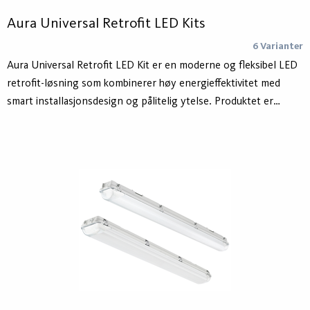
Aura Universal Retrofit LED Kits
6 Varianter
Aura Universal Retrofit LED Kit er en moderne og fleksibel LED
retrofit-løsning som kombinerer høy energieffektivitet med
smart installasjonsdesign og pålitelig ytelse. Produktet er
utviklet for enkelt å erstatte eksisterende T5- og T8-lysrør og
muliggjør en rask, sikker og kostnadseffektiv oppgradering av
eksisterende belysningssystemer uten omfattende ombygging.