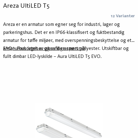
Areza UltiLED T5
12 Varianter
Areza er en armatur som egner seg for industri, lager og
parkeringshus. Det er en IP66-klassifisert og fuktbestandig
armatur for tøffe miljøer, med overspenningsbeskyttelse og et
armaturhus laget av glassfiberarmert polyester. Utskiftbar og
FAQ – Forkortelser og vanlige spørsmål
fullt dimbar LED-lyskilde – Aura UltiLED T5 EVO.