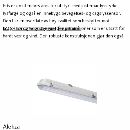
Eris er en utendørs armatur utstyrt med justerbar lysstyrke,
lysfarge og også en innebygd bevegelses- og dagslyssensor.
Den har en overflate av høy kvalitet som beskytter mot
korrosjon og er godt egnet for installasjoner som er utsatt for
FAQ – Forkortelser og vanlige spørsmål
hardt vær og vind. Den robuste konstruksjonen gjør den også
ideell for områder med fare for fysisk påvirkning eller
vandalisme.
Alekza