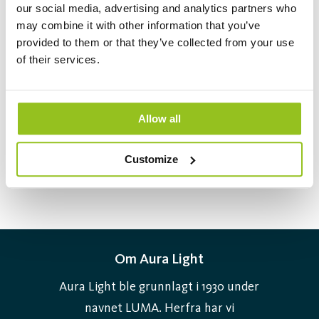
Lengde (mm)
600
our social media, advertising and analytics partners who
may combine it with other information that you’ve
Fargetemperatur (K)
3000; 4000; 5700
provided to them or that they’ve collected from your use
Lumen (lm)
1510
of their services.
Lysutbytte (lm/W)
126
Lag PDF
Logg inn
Allow all
Customize
Om Aura Light
Aura Light ble grunnlagt i 1930 under
navnet LUMA. Herfra har vi