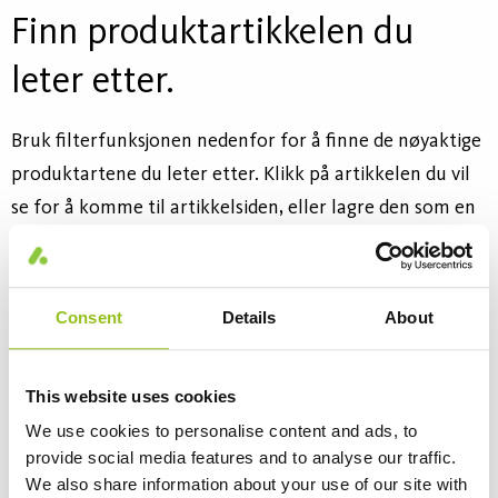
Finn produktartikkelen du
leter etter.
Bruk filterfunksjonen nedenfor for å finne de nøyaktige
produktartene du leter etter. Klikk på artikkelen du vil
se for å komme til artikkelsiden, eller lagre den som en
pdf ved å klikke i ruten og "LEGG TIL SOM PDF"
Consent
Details
About
Filter
This website uses cookies
Melia CE L600 1600 DALI
Artikkelnummer 21528901620
We use cookies to personalise content and ads, to
provide social media features and to analyse our traffic.
Effekt (W)
12
We also share information about your use of our site with