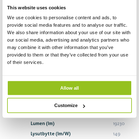
Fargetemperatur (K)
3000
This website uses cookies
Lumen (lm)
17720
We use cookies to personalise content and ads, to
provide social media features and to analyse our traffic.
Lysutbytte (lm/W)
137
We also share information about your use of our site with
our social media, advertising and analytics partners who
Lag PDF
Logg inn
may combine it with other information that you’ve
provided to them or that they’ve collected from your use
of their services.
Sarek EVO Sport CE L1700 MP 18500
On/Off 840
Artikkelnummer 51168418500
Allow all
Effekt (W)
129
Lengde (mm)
1730
Customize
Fargetemperatur (K)
4000
Lumen (lm)
19230
Lysutbytte (lm/W)
149