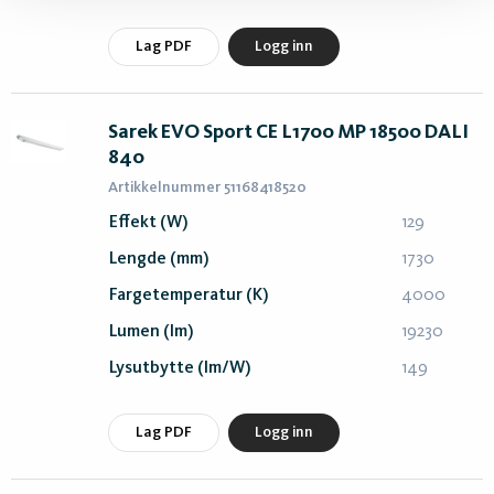
Lag PDF
Logg inn
Sarek EVO Sport CE L1700 MP 18500 DALI
840
Artikkelnummer 51168418520
Effekt (W)
129
Lengde (mm)
1730
Fargetemperatur (K)
4000
Lumen (lm)
19230
Lysutbytte (lm/W)
149
Lag PDF
Logg inn