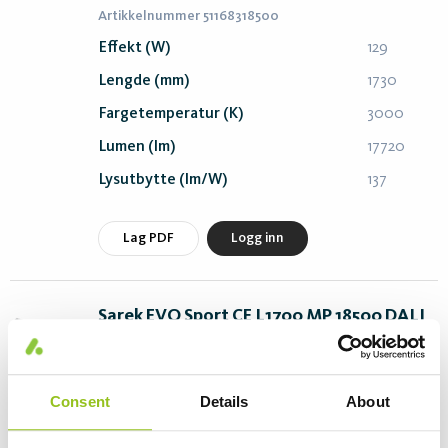
Artikkelnummer 51168318500
Effekt (W)
129
Lengde (mm)
1730
Fargetemperatur (K)
3000
Lumen (lm)
17720
Lysutbytte (lm/W)
137
Lag PDF
Logg inn
Sarek EVO Sport CE L1700 MP 18500 DALI
830
Artikkelnummer 51168318520
Effekt (W)
129
Consent
Details
About
Lengde (mm)
1730