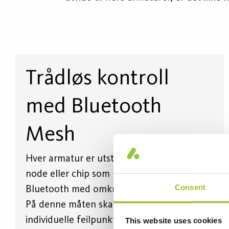
Trådløs kontroll
med Bluetooth
Mesh
Hver armatur er utstyrt med en innebygd
node eller chip som kommuniserer via
Consent
Bluetooth med omkringliggende armaturer.
På denne måten skapes et system uten
individuelle feilpunkter. Ingen kabling er
This website uses cookies