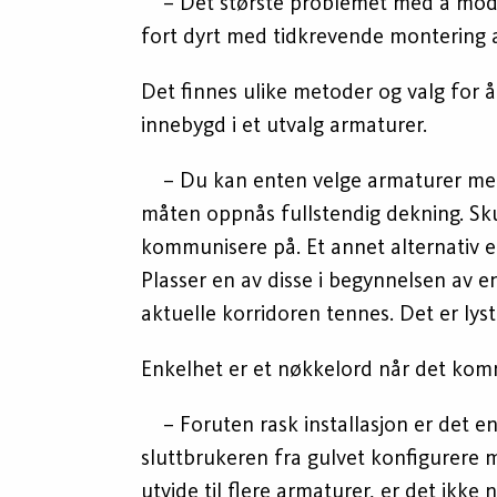
– Det største problemet med å modern
fort dyrt med tidkrevende montering av
Det finnes ulike metoder og valg for å
innebygd i et utvalg armaturer.
– Du kan enten velge armaturer med i
måten oppnås fullstendig dekning. Sku
kommunisere på. Et annet alternativ er
Plasser en av disse i begynnelsen av e
aktuelle korridoren tennes. Det er lyst
Enkelhet er et nøkkelord når det komm
– Foruten rask installasjon er det e
sluttbrukeren fra gulvet konfigurere 
utvide til flere armaturer, er det ikke