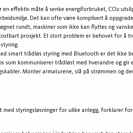
 en effektiv måte å senke energiforbruket, CO2-utsl
beidsmiljø. Det kan ofte være komplisert å oppgradere
gnet rundt, maskiner som ikke kan flyttes og vanskelig
 kostbart prosjekt. Et stort problem er behovet for å 
styring.
ed smart trådløs styring med Bluetooth er det ikke b
ips som kommuniserer trådløst med hverandre og gir 
ngskabler. Monter armaturene, slå på strømmen og den 
med styringsløsninger for ulike anlegg, forklarer for