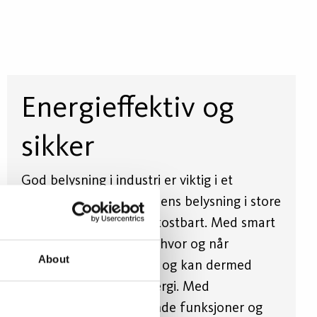
Energieffektiv og
sikker
God belysning i industri er viktig i et
sikkerhetsperspektiv, mens belysning i store
industrikomplekser er kostbart. Med smart
styring vet armaturene hvor og når
About
belysning er nødvendig og kan dermed
optimere anleggets energi. Med
grupperinger, selvlærende funksjoner og