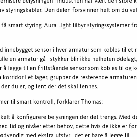
isere belysningen i industrien har vært den store k
 styringskabler. Den delen forsvinner helt om du velg
 få smart styring. Aura Light tilbyr styringssystemer
nnebygget sensor i hver armatur som kobles til et 
lle en armatur gå i stykker blir ikke helheten ødelag
 å legge til en frittstående sensor som kobles til og
n korridor i et lager, grupper de resterende armaturen
 der du er, og tent der det skal tennes.
er til smart kontroll, forklarer Thomas:
nkelt å konfigurere belysningen der det trengs. Med 
med tid og nivåer etter behov, dette hvis de ikke er 
 nødvendig med ekstra utstyr, det er bare å legge til.