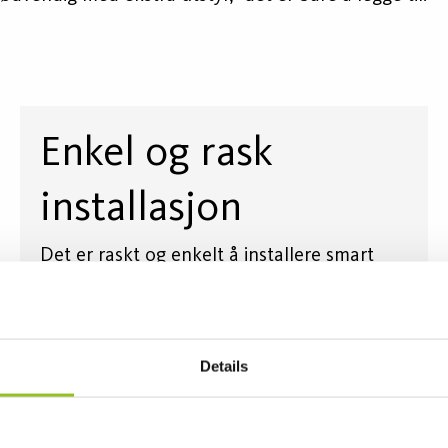
Enkel og rask
installasjon
Det er raskt og enkelt å installere smart
lysstyring da det ikke trengs ekstra
styringskabler - monter armaturen på plass,
koble til strømmen og styringen er i gang.
Details
En stor kostnadsfordel i bransjer som ofte
har mange vanskelig tilgjengelige overflater
og mulig behov for å legge ned