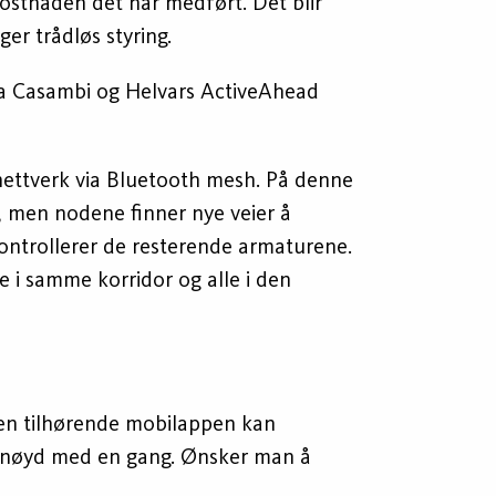
ostnaden det har medført. Det blir
er trådløs styring.
 fra Casambi og Helvars ActiveAhead
nettverk via Bluetooth mesh. På denne
t, men nodene finner nye veier å
 kontrollerer de resterende armaturene.
e i samme korridor og alle i den
den tilhørende mobilappen kan
førnøyd med en gang. Ønsker man å