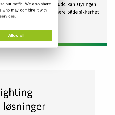
se our traffic. We also share
ulike nivåer og tidsavbrudd kan styringen
ers who may combine it with
skreddersys for å optimere både sikkerhet
 services.
og energieffektivitet.
Allow all
ighting
 løsninger