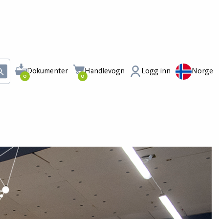
Dokumenter
Handlevogn
Logg inn
Norge
0
0