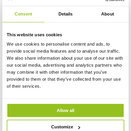
modell.
Velg riktig lysstyrke og fargetemperatur
Consent
Details
About
– Tilpass
lumen og kelvin etter rommet, for eksempel varmere
lys for trivsel og kaldere lys for arbeidsområder.
This website uses cookies
We use cookies to personalise content and ads, to
Sikker installasjon
– Det er viktig at byttet fra
provide social media features and to analyse our traffic.
halogen til LED gjøres i henhold til gjeldende
We also share information about your use of our site with
standarder for elsikkerhet, spesielt i industrien.
our social media, advertising and analytics partners who
may combine it with other information that you’ve
Vad motsvarar halogen i LED?
provided to them or that they’ve collected from your use
of their services.
For å gi en idé om hvor mye lys forskjellige LED-
lamper gir sammenlignet med eldre halogenlamper,
Allow all
kan man bruke følgende tommelfingerregel:
20 W halogen ≈ 2–3 W LED
Customize