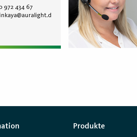
0 972 434 67
tinkaya@auralight.d
mation
Produkte