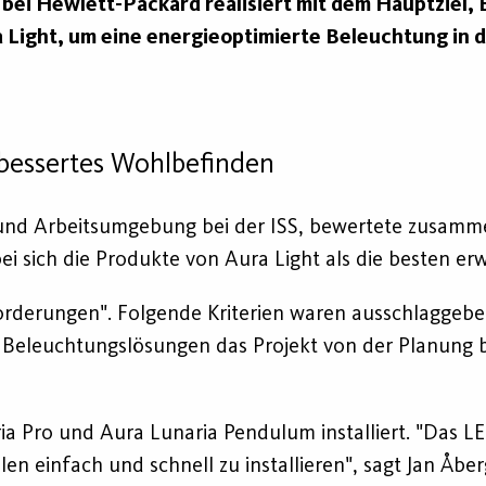
ei Hewlett-Packard realisiert mit dem Hauptziel, 
Light, um eine energieoptimierte Beleuchtung in
bessertes Wohlbefinden
t und Arbeitsumgebung bei der ISS, bewertete zusam
 sich die Produkte von Aura Light als die besten erw
orderungen". Folgende Kriterien waren ausschlaggeben
 Beleuchtungslösungen das Projekt von der Planung bi
ia Pro und Aura Lunaria Pendulum installiert. "Das L
n einfach und schnell zu installieren", sagt Jan Åber