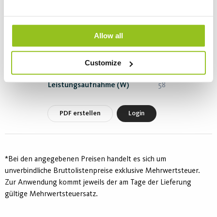
Aura LL Universal 58W/865
Allow all
Artikelnummer 435256
Stecksockel
G13
Customize
Entspricht
24,1W (LED)
Leistungsaufnahme (W)
58
PDF erstellen
Login
*Bei den angegebenen Preisen handelt es sich um
unverbindliche Bruttolistenpreise exklusive Mehrwertsteuer.
Zur Anwendung kommt jeweils der am Tage der Lieferung
gültige Mehrwertsteuersatz.