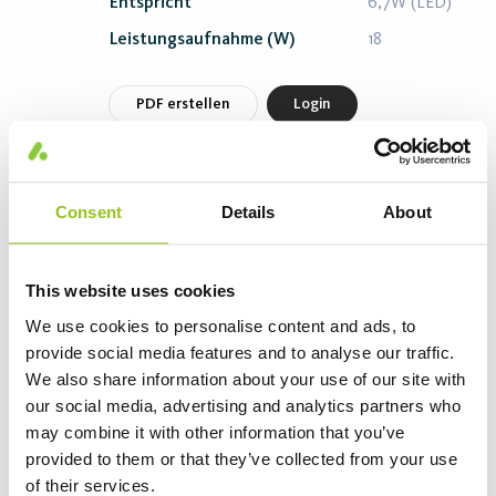
Entspricht
6,7W (LED)
Leistungsaufnahme (W)
18
PDF erstellen
Login
Aura LL Universal 58W/830
Consent
Details
About
Artikelnummer 435253
Stecksockel
G13
This website uses cookies
Entspricht
24,1W (LED)
We use cookies to personalise content and ads, to
Lumen (lm)
5200
provide social media features and to analyse our traffic.
Leistungsaufnahme (W)
58
We also share information about your use of our site with
Effizienz (lm/W)
90
our social media, advertising and analytics partners who
may combine it with other information that you’ve
provided to them or that they’ve collected from your use
PDF erstellen
Login
of their services.