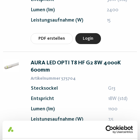
Lumen (lm)
2400
Leistungsaufnahme (W)
15
PDF erstellen
Login
AURA LED OPTI T8 HF G2 8W 4000K
600mm
Artikelnummer 575704
Stecksockel
G13
Entspricht
18W (std)
Lumen (lm)
1100
Leistungsaufnahme (W)
7,5
PDF erstellen
Login