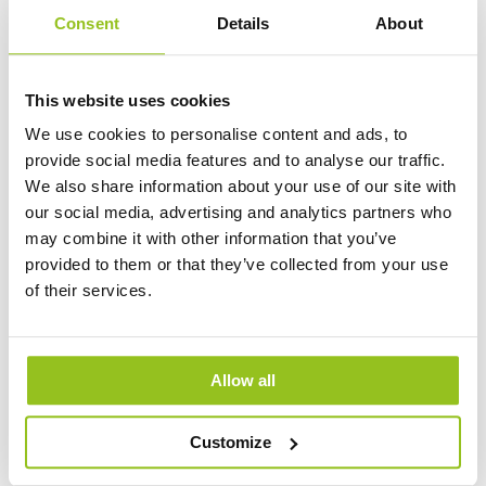
Consent
Details
About
AURA LED OPTI T8 HF G3 15W 3K 1200MM
This website uses cookies
Artikelnummer 575713
We use cookies to personalise content and ads, to
Stecksockel
G13
provide social media features and to analyse our traffic.
Entspricht
36W (std)
We also share information about your use of our site with
our social media, advertising and analytics partners who
Lumen (lm)
2250
may combine it with other information that you’ve
Leistungsaufnahme (W)
15
provided to them or that they’ve collected from your use
of their services.
PDF erstellen
Login
Allow all
AURA LED OPTI T8 HF G3 7,5W 3K 600MM
600mm
Customize
Artikelnummer 575703
Stecksockel
G13