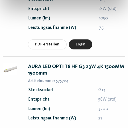
Entspricht
18W (std)
Lumen (lm)
1050
Leistungsaufnahme (W)
7,5
PDF erstellen
Login
AURA LED OPTI T8 HF G3 23W 4K 1500MM
1500mm
Artikelnummer 575724
Stecksockel
G13
Entspricht
58W (std)
Lumen (lm)
3700
Leistungsaufnahme (W)
23