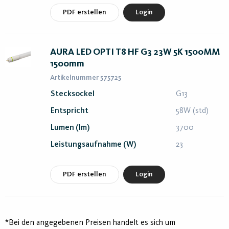
PDF erstellen
Login
AURA LED OPTI T8 HF G3 23W 5K 1500MM
1500mm
Artikelnummer 575725
Stecksockel
G13
Entspricht
58W (std)
Lumen (lm)
3700
Leistungsaufnahme (W)
23
PDF erstellen
Login
*Bei den angegebenen Preisen handelt es sich um