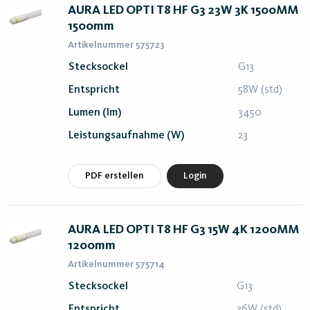
AURA LED OPTI T8 HF G3 23W 3K 1500MM
1500mm
Artikelnummer 575723
Stecksockel
G13
Entspricht
58W (std)
Lumen (lm)
3450
Leistungsaufnahme (W)
23
PDF erstellen
Login
AURA LED OPTI T8 HF G3 15W 4K 1200MM
1200mm
Artikelnummer 575714
Stecksockel
G13
Entspricht
36W (std)