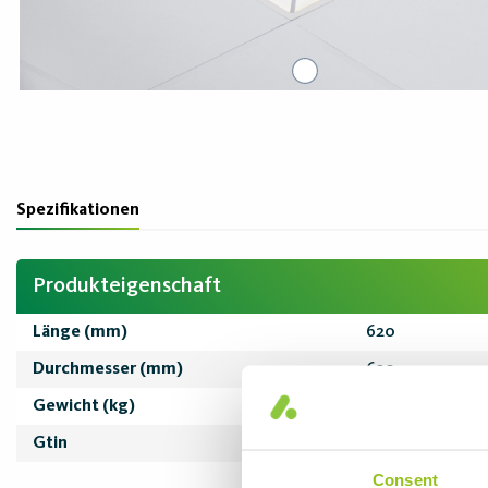
Spezifikationen
Produkteigenschaft
Länge (mm)
620
Durchmesser (mm)
620
Gewicht (kg)
1,04
Gtin
7333160046216
Consent