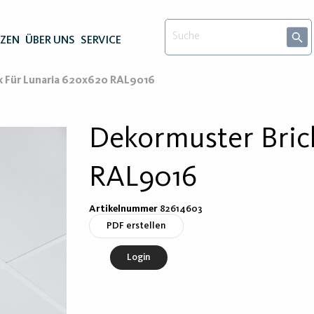
NZEN
ÜBER UNS
SERVICE
k Für Lunaria 620x620 RAL9016
Dekormuster Bric
RAL9016
Artikelnummer
82614603
PDF erstellen
Login