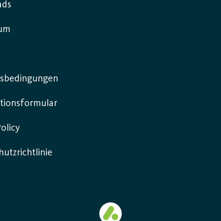
ads
sum
sbedingungen
tionsformular
olicy
utzrichtlinie