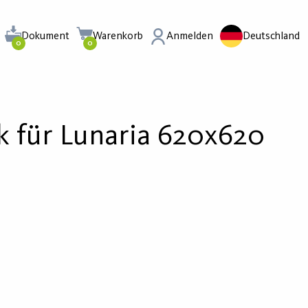
Dokument
Warenkorb
Anmelden
Deutschland
0
0
k für Lunaria 620x620