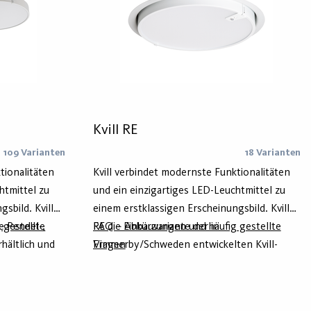
Kvill RE
109 Varianten
18 Varianten
tionalitäten
Kvill verbindet modernste Funktionalitäten
htmittel zu
und ein einzigartiges LED-Leuchtmittel zu
sbild. Kvill
einem erstklassigen Erscheinungsbild. Kvill
ie Pendel-,
 gestellte
RE die Einbauvariante der in
FAQ – Abkürzungen und häufig gestellte
ältlich und
Vimmerby/Schweden entwickelten Kvill-
Fragen
rz verfügbar.
Leuchtenfamilie und ist in Weiß oder
stens 75% aus
Schwarz und einem Durchmesser von
ircal) und
470mm erhältlich. Das Gehäuse besteht zu