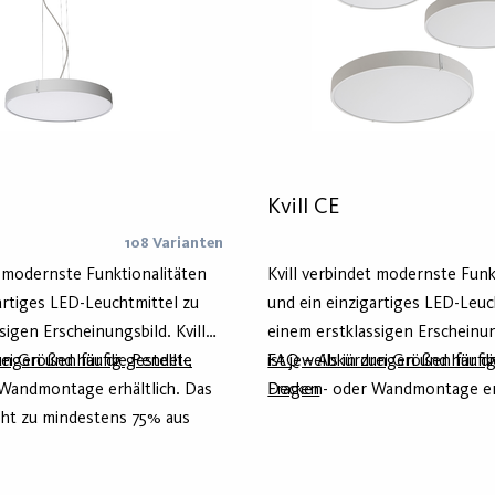
Kvill CE
108 Varianten
t modernste Funktionalitäten
Kvill verbindet modernste Funk
artiges LED-Leuchtmittel zu
und ein einzigartiges LED-Leuc
sigen Erscheinungsbild. Kvill
einem erstklassigen Erscheinung
drei Größen für die Pendel-,
ngen und häufig gestellte
ist jeweils in drei Größen für d
FAQ – Abkürzungen und häufig
Wandmontage erhältlich. Das
Decken- oder Wandmontage erh
Fragen
ht zu mindestens 75% aus
in den Farben weiß oder schwa
uminium (Hydro Circal) und
Das Gehäuse besteht zu minde
r einen geringeren Klima-
recyceltem Aluminium (Hydro C