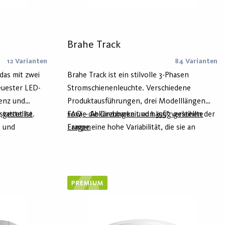
Brahe Track
12 Varianten
84 Varianten
das mit zwei
Brahe Track ist ein stilvolle 3-Phasen
uester LED-
Stromschienenleuchte. Verschiedene
ienz und
Produktausführungen, drei Modelllängen
tattet ist.
 gestellte
sowie die Drehbarkeit von 355° verleihen der
FAQ – Abkürzungen und häufig gestellte
- und
Lampe eine hohe Variabilität, die sie an
Fragen
t sie eine
unterschiedlichste Umgebungen anpassbar
ein präzises
macht. Das Gehäuse besteht aus recyceltem
Aluminium (Hydro Circal) und ist in Weiß und
Schwarz erhältlich.