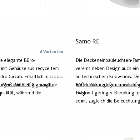
Samo RE
6 Varianten
e elegante Büro-
Die Deckeneinbauleuchten-Fam
 mit Gehäuse aus recyceltem
vereint neben Design auch ei
ro Circal). Erhältlich in 1200
an technischem Know-how. De
Weiß. Mit CRI 80 sorgt sie
ngen und häufig gestellte
Reflektor sorgt für ein weich
FAQ – Abkürzungen und häufig
qualität, während die
Licht mit geringer Blendung un
Fragen
che Optik blendfreies
somit zugleich die Beleuchtun
licht – ideal für
Büroarbeitsplätze. Mit drei
itsplätze.
unterschiedlichen Baugrößen i
Produktfamilie ideal für
Renovierungsvorhaben oder