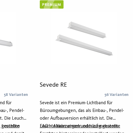
en Klima-
mindestens 75% aus dem recyceltem
ll bei Bedarf
Aluminium Hydro Circal und sorgt damit für
einen geringeren Klima-Fußabdruck. Kvill
stattet
kann bei Bedarf mit Smart-Funktionen zur
t unseren
Beleuchtungssteuerung ausgestattet
tiveAhead-
werden. In Zusammenarbeit mit unserem
ch.
Kooperationspartner sind Active Ahead-und
Casambi-Lösungen erhältlich.
Sevede RE
58 Varianten
56 Varianten
nd für
Sevede ist ein Premium-Lichtband für
au-, Pendel-
Büroumgebungen, das als Einbau-, Pendel-
st. Die Leuchte
oder Aufbauversion erhältlich ist. Die
n Leuchten
 gestellte
Leuchte kann einzeln oder zu mehreren
FAQ – Abkürzungen und häufig gestellte