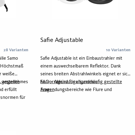
Safie Adjustable
28 Varianten
10 Varianten
ilie Samo
Safie Adjustable ist ein Einbaustrahler mit
n Höchstmaß
einem auswechselbarem Reflektor. Dank
r weiße
seines breiten Abstrahlwinkels eignet er sich
es, angenehmes
 gestellte
hervorragend für allgemeine
FAQ – Abkürzungen und häufig gestellte
d erfüllt
Anwendungsbereiche wie Flure und
Fragen
gsnormen für
Treppenhäuser von Büro- und
Verwaltungsgebäuden sowie Arztpraxen,
st diese
Krankenhäuser und Shops. Der
Einbaustrahler wurde speziell für
Renovierungen und den Austausch von CFL-