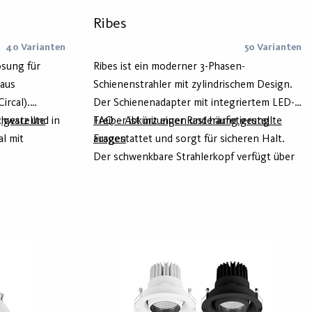
Ribes
40 Varianten
50 Varianten
sung für
Ribes ist ein moderner 3-Phasen-
 aus
Schienenstrahler mit zylindrischem Design.
ircal).
Der Schienenadapter mit integriertem LED-
chwarz und in
 gestellte
Treiber ist mit einer Rasterarretierung
FAQ – Abkürzungen und häufig gestellte
al mit
ausgestattet und sorgt für sicheren Halt.
Fragen
nd Unterlicht
Der schwenkbare Strahlerkopf verfügt über
uchtung –
eine Glasabdeckung und einen eingebauten
Funktion.
DIP-Schalter, der die Wahl zwischen
mehreren Lichtfarben ermöglicht. Ribes ist in
zwei Varianten erhältlich: Ribes mit einer
Lichtfarbe und das kleinere Ribes M, das über
drei Lichtfarben sowie drei Lichtströme
verfügt.