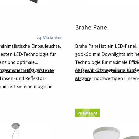
Brahe Panel
24 Varianten
 minimalistische Einbauleuchte,
Brahe Panel ist ein LED-Panel, 
euesten LED-Technologie für
300x60 mm Downlights mit ne
ienz und optimale
Technologie für maximale Effiz
 ausgestattet ist. Mit ihrer
ngen und häufig gestellte
optimale Lichtverteilung ausges
FAQ – Abkürzungen und häufig
Linsen- und Reflektor-
Mit ihrer hochwertigen Linsen
Fragen
nimiert sie eine mögliche
Reflektor-Technologie minimier
ietet ein präzises und
mögliche Blendung und bietet 
cht.
und angenehmes Licht.