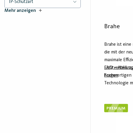
IP-Schutzart
Mehr anzeigen
Brahe
Brahe ist eine
die mit der n
maximale Effiz
Lichtverteilung
FAQ – Abkürzu
hochwertigen 
Fragen
Technologie mi
Blendung und b
angenehmes Li