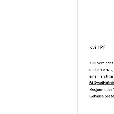
Kvill PE
Kvill verbinde
und ein einzig
einem erstklas
ist jeweils in 
FAQ – Abkürzu
Decken- oder 
Fragen
Gehäuse beste
recyceltem Al
sorgt damit fü