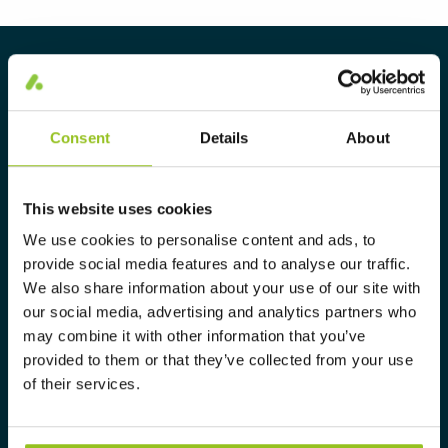
Om Aura Light
Aura Light ble grunnlagt i 1930 under
navnet LUMA. Herfra har vi
Consent
Details
About
videreutviklet vår ekspertise innen
belysning og tilbyr markedet et
This website uses cookies
komplett utvalg av skreddersydde,
We use cookies to personalise content and ads, to
høyteknologiske og bærekraftige
provide social media features and to analyse our traffic.
belysningsløsninger.
We also share information about your use of our site with
our social media, advertising and analytics partners who
aura@auralight.no
may combine it with other information that you’ve
provided to them or that they’ve collected from your use
22-88 39 00
of their services.
Information