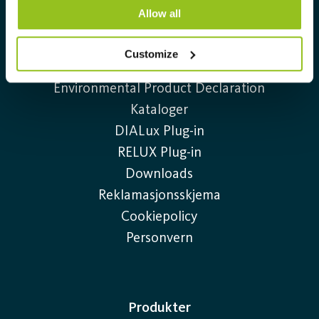
Allow all
Kontakt oss
Ledige stillinger
Customize
Sustainability Report 2025
Environmental Product Declaration
Kataloger
DIALux Plug-in
RELUX Plug-in
Downloads
Reklamasjonsskjema
Cookiepolicy
Personvern
Produkter