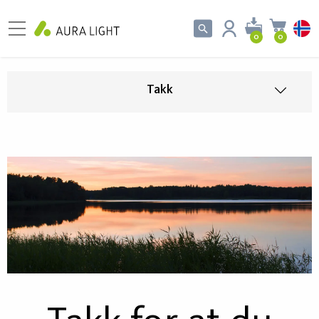
0
0
Takk