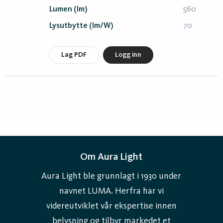
Lumen (lm)
560
Lysutbytte (lm/W)
70
Lag PDF
Logg inn
Om Aura Light
Aura Light ble grunnlagt i 1930 under
navnet LUMA. Herfra har vi
videreutviklet vår ekspertise innen
belysning og tilbyr markedet et