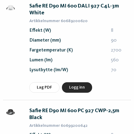
Safie RE D90 MI 600 DALI 927 C4L-3m
White
Artikkelnummer 60689200620
Effekt (W)
8
Diameter (mm)
90
Fargetemperatur (K)
2700
Lumen (lm)
560
Lysutbytte (lm/W)
70
Lag PDF
Logg inn
Safie RE D90 MI 600 PC 927 CWP-2,5m
Black
Artikkelnummer 60699200642