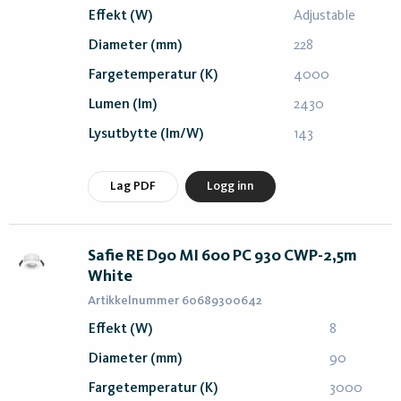
Effekt (W)
Adjustable
Diameter (mm)
228
Fargetemperatur (K)
4000
Lumen (lm)
2430
Lysutbytte (lm/W)
143
Lag PDF
Logg inn
Safie RE D90 MI 600 PC 930 CWP-2,5m
White
Artikkelnummer 60689300642
Effekt (W)
8
Diameter (mm)
90
Fargetemperatur (K)
3000