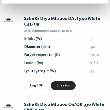
Safie RE D190 MI 2000 DALI 940 White
C4L-3m
Artikkelnummer 60629402020
Effekt (W)
15
Diameter (mm)
190
Fargetemperatur (K)
4000
Lumen (lm)
2080
Lysutbytte (lm/W)
139
Lag PDF
Logg inn
Safie RE D190 MI 2000 On/Off 930 White