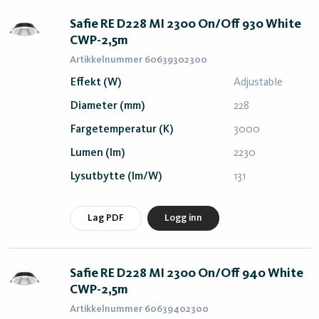
Safie RE D228 MI 2300 On/Off 930 White
CWP-2,5m
Artikkelnummer 60639302300
Effekt (W)
Adjustable
Diameter (mm)
228
Fargetemperatur (K)
3000
Lumen (lm)
2230
Lysutbytte (lm/W)
131
Lag PDF
Logg inn
Safie RE D228 MI 2300 On/Off 940 White
CWP-2,5m
Artikkelnummer 60639402300