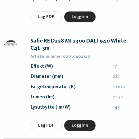
Lag PDF
Logg inn
Safie RE D228 MI 2300 DALI 940 White
C4L-3m
Artikkelnummer 60639402320
Effekt (W)
17
Diameter (mm)
228
Fargetemperatur (K)
4000
Lumen (lm)
2430
Lysutbytte (lm/W)
143
Lag PDF
Logg inn