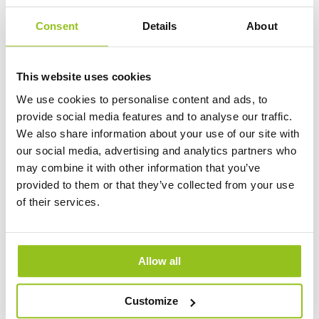
Lumen (lm)
560
Consent
Details
About
Lysutbytte (lm/W)
70
Lag PDF
Logg inn
This website uses cookies
We use cookies to personalise content and ads, to
provide social media features and to analyse our traffic.
Safie RE D190 MI 2000 DALI 930 White
We also share information about your use of our site with
Cable 2,5m 2x0,75mm² HF for DALI CWP
our social media, advertising and analytics partners who
Artikkelnummer 60629302020
may combine it with other information that you’ve
Effekt (W)
15
provided to them or that they’ve collected from your use
of their services.
Diameter (mm)
190
Fargetemperatur (K)
3000
Lumen (lm)
1890
Allow all
Lysutbytte (lm/W)
126
Customize
Lag PDF
Logg inn