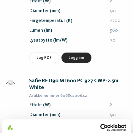
Effekt (W)
8
Diameter (mm)
90
Fargetemperatur (K)
2700
Lumen (lm)
560
Lysutbytte (lm/W)
70
Lag PDF
Logg inn
Safie RE D90 MI 600 PC 927 CWP-2,5m
White
Artikkelnummer 60689200642
Effekt (W)
8
Diameter (mm)
90
Fargetemperatur (K)
2700