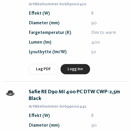
Artikkelnummer 60689000420
Effekt (W)
8
Diameter (mm)
90
Fargetemperatur (K)
Dim to warm
Lumen (lm)
400
Lysutbytte (lm/W)
50
Lag PDF
Logg inn
Safie RE D90 MI 400 PC DTW CWP-2,5m
Black
Artikkelnummer 60699000442
Effekt (W)
8
Diameter (mm)
90