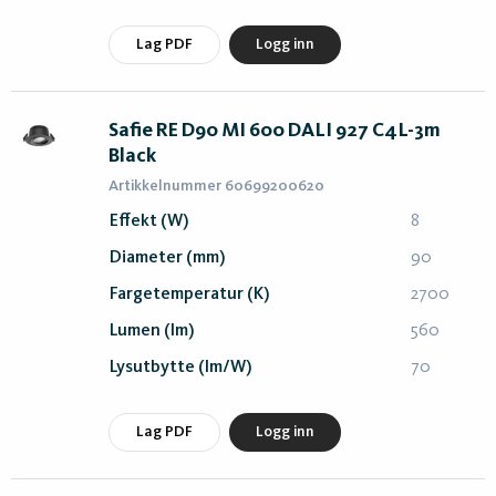
Lag PDF
Logg inn
Safie RE D90 MI 600 DALI 927 C4L-3m
Black
Artikkelnummer 60699200620
Effekt (W)
8
Diameter (mm)
90
Fargetemperatur (K)
2700
Lumen (lm)
560
Lysutbytte (lm/W)
70
Lag PDF
Logg inn