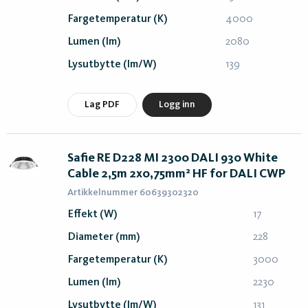
Fargetemperatur (K)
4000
Lumen (lm)
2080
Lysutbytte (lm/W)
139
Lag PDF
Logg inn
Safie RE D228 MI 2300 DALI 930 White
Cable 2,5m 2x0,75mm² HF for DALI CWP
Artikkelnummer 60639302320
Effekt (W)
17
Diameter (mm)
228
Fargetemperatur (K)
3000
Lumen (lm)
2230
Lysutbytte (lm/W)
131