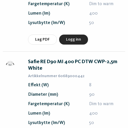
Fargetemperatur (K)
Dim to warm
Lumen (lm)
400
Lysutbytte (lm/W)
50
Lag PDF
Logg inn
Safie RE D90 MI 400 PC DTW CWP-2,5m
White
Artikkelnummer 60689000442
Effekt (W)
8
Diameter (mm)
90
Fargetemperatur (K)
Dim to warm
Lumen (lm)
400
Lysutbytte (lm/W)
50