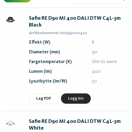
Safie RE D90 MI 400 DALI DTW C4L-3m
Black
Artikkelnummer 60699000420
Effekt (W)
8
Diameter (mm)
90
Fargetemperatur (K)
Dim to warm
Lumen (lm)
400
Lysutbytte (lm/W)
50
Lag PDF
Logg inn
Safie RE D90 MI 400 DALI DTW C4L-3m
White