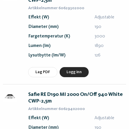
CWP-2,5m
Artikkelnummer 60629302000
Effekt (W)
Adjustable
Diameter (mm)
190
Fargetemperatur (K)
3000
Lumen (lm)
1890
Lysutbytte (lm/W)
126
Lag PDF
Logg inn
Safie RE D190 MI 2000 On/Off 940 White
CWP-2,5m
Artikkelnummer 60629402000
Effekt (W)
Adjustable
Diameter (mm)
190