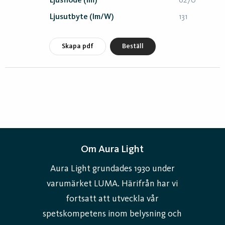
Ljusflöde (lm)
6270
Ljusutbyte (lm/W)
131
Skapa pdf
Beställ
Om Aura Light
Aura Light grundades 1930 under
varumärket LUMA. Härifrån har vi
fortsatt att utveckla vår
spetskompetens inom belysning och