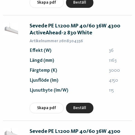
Skapa pdf
Beställ
Sevede PE L1200 MP 40/60 36W 4300
ActiveAhead-2 830 White
Artikelnummer 26118304356
Effekt (W)
36
Längd (mm)
1163
Färgtemp (K)
3000
Ljusflöde (lm)
4150
Ljusutbyte (lm/W)
115
Skapa pdf
Beställ
Sevede PE L1200 MP 40/60 36W 4300