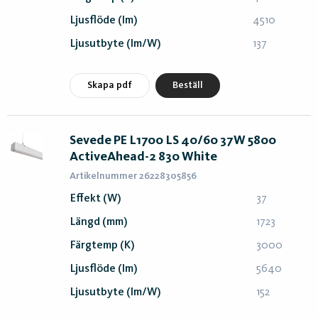
Ljusflöde (lm)
4510
Ljusutbyte (lm/W)
137
Skapa pdf
Beställ
Sevede PE L1700 LS 40/60 37W 5800
ActiveAhead-2 830 White
Artikelnummer 26228305856
Effekt (W)
37
Längd (mm)
1723
Färgtemp (K)
3000
Ljusflöde (lm)
5640
Ljusutbyte (lm/W)
152