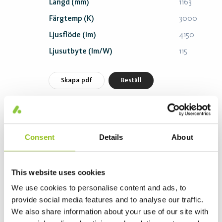
Längd (mm)
1163
Färgtemp (K)
3000
Ljusflöde (lm)
4150
Ljusutbyte (lm/W)
115
Skapa pdf
Beställ
Sevede PE L1200 MP 40/60 36W 4300
Casambi without sensor 840 White
Consent
Details
About
Artikelnummer 26118404359
Effekt (W)
36
This website uses cookies
Längd (mm)
1163
We use cookies to personalise content and ads, to
Färgtemp (K)
4000
provide social media features and to analyse our traffic.
Ljusflöde (lm)
4370
We also share information about your use of our site with