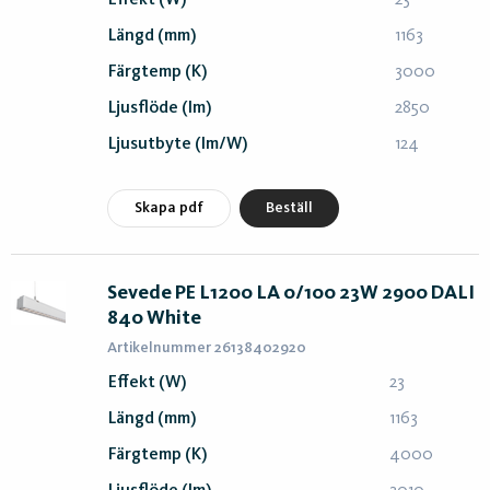
Effekt (W)
23
Längd (mm)
1163
Färgtemp (K)
3000
Ljusflöde (lm)
2850
Ljusutbyte (lm/W)
124
Skapa pdf
Beställ
Sevede PE L1200 LA 0/100 23W 2900 DALI
840 White
Artikelnummer 26138402920
Effekt (W)
23
Längd (mm)
1163
Färgtemp (K)
4000