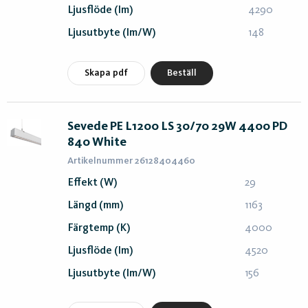
Ljusflöde (lm)
4290
Ljusutbyte (lm/W)
148
Skapa pdf
Beställ
Sevede PE L1200 LS 30/70 29W 4400 PD
840 White
Artikelnummer 26128404460
Effekt (W)
29
Längd (mm)
1163
Färgtemp (K)
4000
Ljusflöde (lm)
4520
Ljusutbyte (lm/W)
156