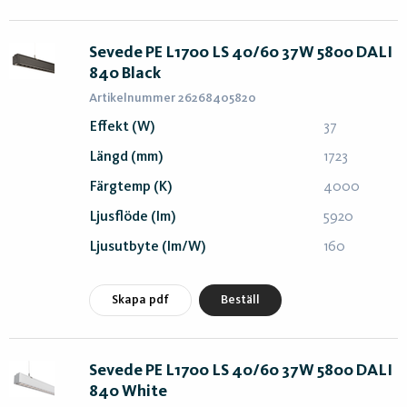
Sevede PE L1700 LS 40/60 37W 5800 DALI
840 Black
Artikelnummer 26268405820
Effekt (W)
37
Längd (mm)
1723
Färgtemp (K)
4000
Ljusflöde (lm)
5920
Ljusutbyte (lm/W)
160
Skapa pdf
Beställ
Sevede PE L1700 LS 40/60 37W 5800 DALI
840 White