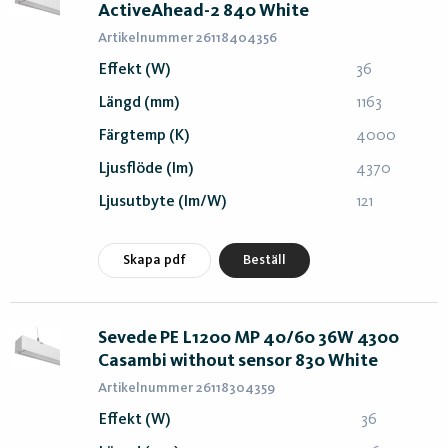
ActiveAhead-2 840 White
Artikelnummer 26118404356
Effekt (W)
36
Längd (mm)
1163
Färgtemp (K)
4000
Ljusflöde (lm)
4370
Ljusutbyte (lm/W)
121
Skapa pdf
Beställ
Sevede PE L1200 MP 40/60 36W 4300
Casambi without sensor 830 White
Artikelnummer 26118304359
Effekt (W)
36