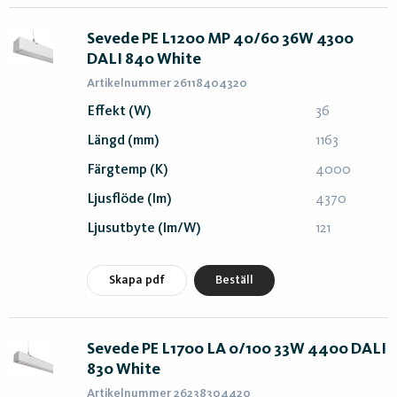
Sevede PE L1200 MP 40/60 36W 4300
DALI 840 White
Artikelnummer 26118404320
Effekt (W)
36
Längd (mm)
1163
Färgtemp (K)
4000
Ljusflöde (lm)
4370
Ljusutbyte (lm/W)
121
Skapa pdf
Beställ
Sevede PE L1700 LA 0/100 33W 4400 DALI
830 White
Artikelnummer 26238304420