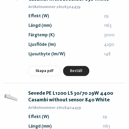
Artikelnummer 26128304459
Effekt (W)
29
Längd (mm)
1163
Färgtemp (K)
3000
Ljusflöde (lm)
4290
Ljusutbyte (lm/W)
148
Skapa pdf
Beställ
Sevede PE L1200 LS 30/70 29W 4400
Casambi without sensor 840 White
Artikelnummer 26128404459
Effekt (W)
29
Längd (mm)
1163