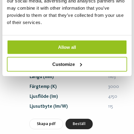
our social media, advertising and analytics partners who
Ljusutbyte (lm/W)
121
may combine it with other information that you’ve
provided to them or that they’ve collected from your use
Skapa pdf
Beställ
of their services.
Sevede PE L1200 MP 40/60 36W 4300
Allow all
DALI 830 White
Artikelnummer 26118304320
Customize
Effekt (W)
36
Längd (mm)
1163
Färgtemp (K)
3000
Ljusflöde (lm)
4150
Ljusutbyte (lm/W)
115
Skapa pdf
Beställ