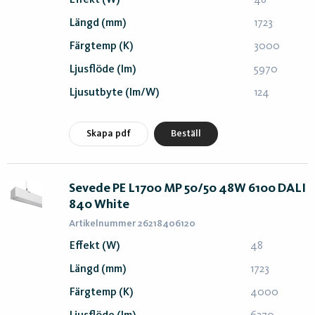
Effekt (W)
48
Längd (mm)
1723
Färgtemp (K)
3000
Ljusflöde (lm)
5970
Ljusutbyte (lm/W)
124
Skapa pdf
Beställ
Sevede PE L1700 MP 50/50 48W 6100 DALI
840 White
Artikelnummer 26218406120
Effekt (W)
48
Längd (mm)
1723
Färgtemp (K)
4000