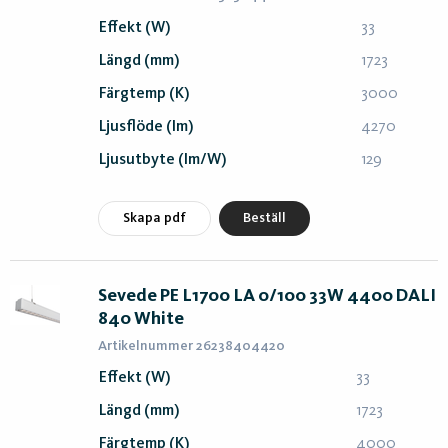
Effekt (W)
33
Längd (mm)
1723
Färgtemp (K)
3000
Ljusflöde (lm)
4270
Ljusutbyte (lm/W)
129
Skapa pdf
Beställ
Sevede PE L1700 LA 0/100 33W 4400 DALI
840 White
Artikelnummer 26238404420
Effekt (W)
33
Längd (mm)
1723
Färgtemp (K)
4000