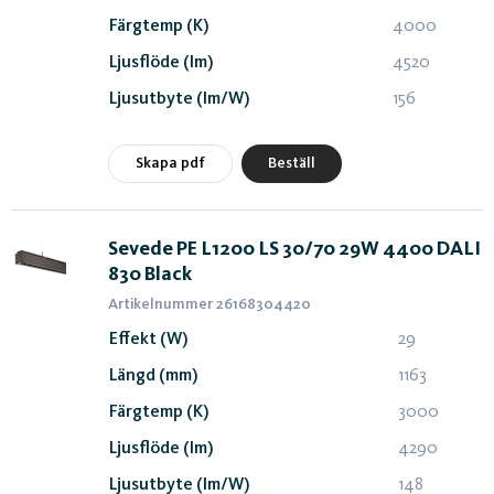
Färgtemp (K)
4000
Ljusflöde (lm)
4520
Ljusutbyte (lm/W)
156
Skapa pdf
Beställ
Sevede PE L1200 LS 30/70 29W 4400 DALI
830 Black
Artikelnummer 26168304420
Effekt (W)
29
Längd (mm)
1163
Färgtemp (K)
3000
Ljusflöde (lm)
4290
Ljusutbyte (lm/W)
148