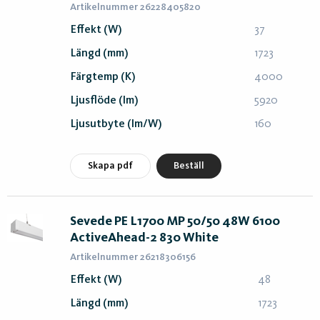
Artikelnummer 26228405820
Effekt (W)
37
Längd (mm)
1723
Färgtemp (K)
4000
Ljusflöde (lm)
5920
Ljusutbyte (lm/W)
160
Skapa pdf
Beställ
Sevede PE L1700 MP 50/50 48W 6100
ActiveAhead-2 830 White
Artikelnummer 26218306156
Effekt (W)
48
Längd (mm)
1723