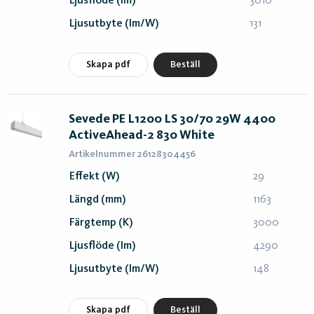
Ljusflöde (lm)
3010
Ljusutbyte (lm/W)
131
Skapa pdf
Beställ
Sevede PE L1200 LS 30/70 29W 4400
ActiveAhead-2 830 White
Artikelnummer 26128304456
Effekt (W)
29
Längd (mm)
1163
Färgtemp (K)
3000
Ljusflöde (lm)
4290
Ljusutbyte (lm/W)
148
Skapa pdf
Beställ