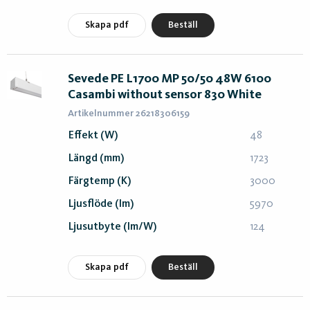
Skapa pdf
Beställ
Sevede PE L1700 MP 50/50 48W 6100
Casambi without sensor 830 White
Artikelnummer 26218306159
Effekt (W)
48
Längd (mm)
1723
Färgtemp (K)
3000
Ljusflöde (lm)
5970
Ljusutbyte (lm/W)
124
Skapa pdf
Beställ