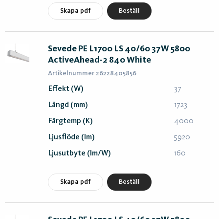
Skapa pdf
Beställ
Sevede PE L1700 LS 40/60 37W 5800
ActiveAhead-2 840 White
Artikelnummer 26228405856
Effekt (W)
37
Längd (mm)
1723
Färgtemp (K)
4000
Ljusflöde (lm)
5920
Ljusutbyte (lm/W)
160
Skapa pdf
Beställ