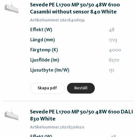
Sevede PE L1700 MP 50/50 48W 6100
Casambi without sensor 840 White
Artikelnummer 26218406159
Effekt (W)
48
Längd (mm)
1723
Färgtemp (K)
4000
Ljusflöde (lm)
6270
Ljusutbyte (lm/W)
131
Skapa pdf
Beställ
Sevede PE L1700 MP 50/50 48W 6100 DALI
830 White
Artikelnummer 26218306120