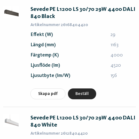
Sevede PE L1200 LS 30/70 29W 4400 DALI
840 Black
Artikelnummer 26168404420
Effekt (W)
29
Längd (mm)
1163
Färgtemp (K)
4000
Ljusflöde (lm)
4520
Ljusutbyte (lm/W)
156
Skapa pdf
Beställ
Sevede PE L1200 LS 30/70 29W 4400 DALI
840 White
Artikelnummer 26128404420