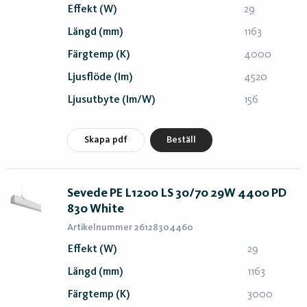
Effekt (W)
29
Längd (mm)
1163
Färgtemp (K)
4000
Ljusflöde (lm)
4520
Ljusutbyte (lm/W)
156
Skapa pdf
Beställ
Sevede PE L1200 LS 30/70 29W 4400 PD
830 White
Artikelnummer 26128304460
Effekt (W)
29
Längd (mm)
1163
Färgtemp (K)
3000