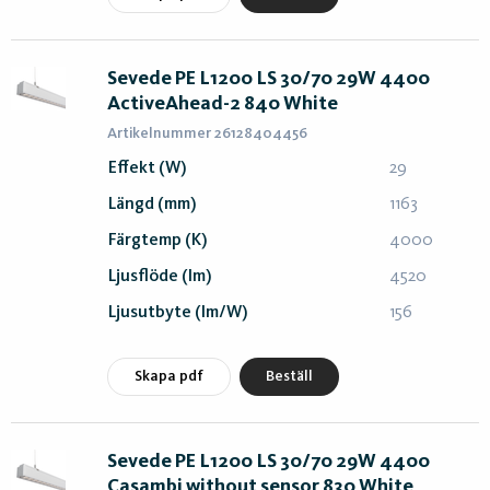
Sevede PE L1200 LS 30/70 29W 4400
ActiveAhead-2 840 White
Artikelnummer 26128404456
Effekt (W)
29
Längd (mm)
1163
Färgtemp (K)
4000
Ljusflöde (lm)
4520
Ljusutbyte (lm/W)
156
Skapa pdf
Beställ
Sevede PE L1200 LS 30/70 29W 4400
Casambi without sensor 830 White