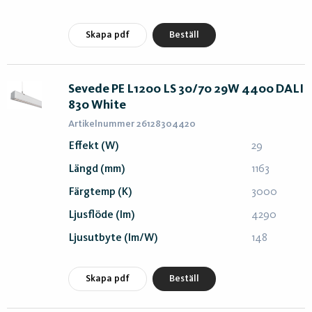
Skapa pdf
Beställ
Sevede PE L1200 LS 30/70 29W 4400 DALI
830 White
Artikelnummer 26128304420
Effekt (W)
29
Längd (mm)
1163
Färgtemp (K)
3000
Ljusflöde (lm)
4290
Ljusutbyte (lm/W)
148
Skapa pdf
Beställ