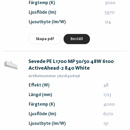
Färgtemp (K)
3000
Ljusflöde (lm)
5970
Ljusutbyte (lm/W)
124
Skapa pdf
Beställ
Sevede PE L1700 MP 50/50 48W 6100
ActiveAhead-2 840 White
Artikelnummer 26218406156
Effekt (W)
48
Längd (mm)
1723
Färgtemp (K)
4000
Ljusflöde (lm)
6270
Ljusutbyte (lm/W)
131