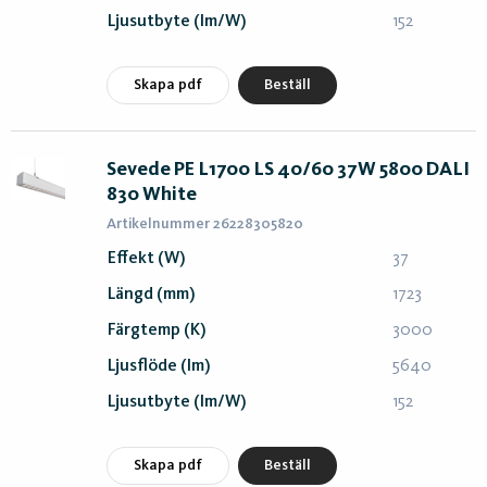
Ljusutbyte (lm/W)
152
Skapa pdf
Beställ
Sevede PE L1700 LS 40/60 37W 5800 DALI
830 White
Artikelnummer 26228305820
Effekt (W)
37
Längd (mm)
1723
Färgtemp (K)
3000
Ljusflöde (lm)
5640
Ljusutbyte (lm/W)
152
Skapa pdf
Beställ