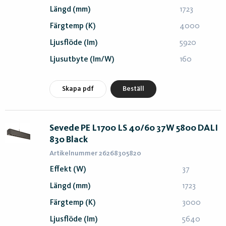
Längd (mm)
1723
Färgtemp (K)
4000
Ljusflöde (lm)
5920
Ljusutbyte (lm/W)
160
Skapa pdf
Beställ
Sevede PE L1700 LS 40/60 37W 5800 DALI
830 Black
Artikelnummer 26268305820
Effekt (W)
37
Längd (mm)
1723
Färgtemp (K)
3000
Ljusflöde (lm)
5640