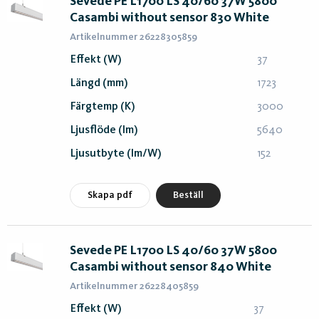
Sevede PE L1700 LS 40/60 37W 5800
Casambi without sensor 830 White
Artikelnummer 26228305859
Effekt (W)
37
Längd (mm)
1723
Färgtemp (K)
3000
Ljusflöde (lm)
5640
Ljusutbyte (lm/W)
152
Skapa pdf
Beställ
Sevede PE L1700 LS 40/60 37W 5800
Casambi without sensor 840 White
Artikelnummer 26228405859
Effekt (W)
37