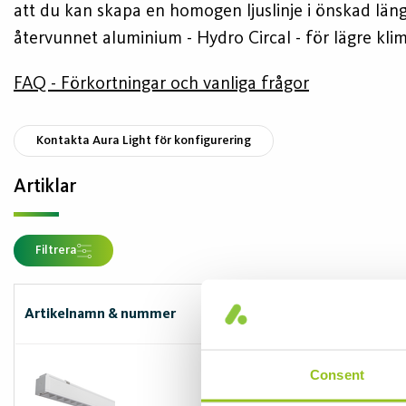
att du kan skapa en homogen ljuslinje i önskad längd
återvunnet aluminium - Hydro Circal - för lägre kl
FAQ - Förkortningar och vanliga frågor
Kontakta Aura Light för konfigurering
Artiklar
Filtrera
Artikelnamn & nummer
Effekt (W)
12
Consent