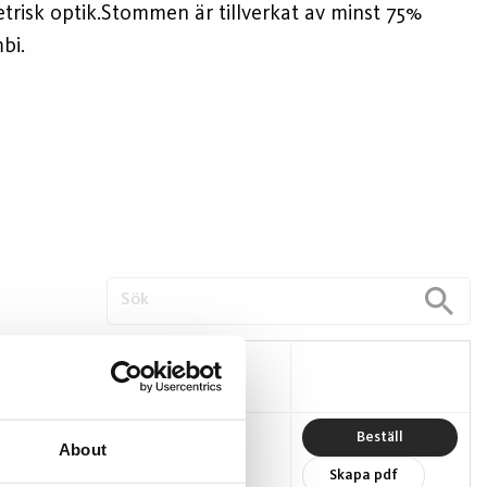
metrisk optik.Stommen är tillverkat av minst 75%
bi.
m)
Ljusutbyte (lm/W)
118
Beställ
About
Skapa pdf