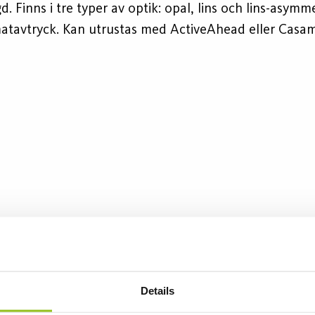
. Finns i tre typer av optik: opal, lins och lins-asym
imatavtryck. Kan utrustas med ActiveAhead eller Casam
Längd (mm)
Färgtemp (K)
Ljusflöde (l
604
3000
1420
Details