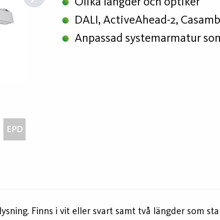
Olika längder och optiker
DALI, ActiveAhead-2, Casamb
Anpassad systemarmatur som
ning. Finns i vit eller svart samt två längder som stan