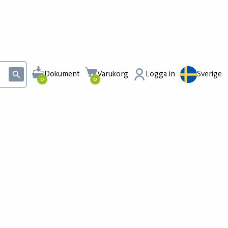
Dokument
Varukorg
Logga in
Sverige
0
0