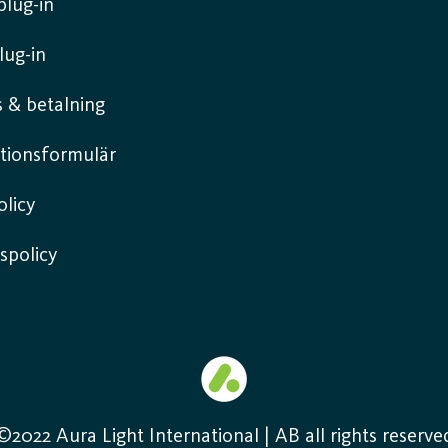
lug-in
lug-in
 & betalning
tionsformulär
licy
spolicy
©2022 Aura Light International | AB all rights reserve