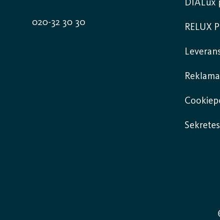
DIALux p
020-32 30 30
RELUX P
Leverans
Reklama
Cookiepo
Sekretes