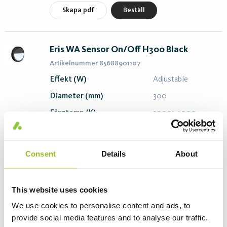
Skapa pdf
Beställ
Eris WA Sensor On/Off H300 Black
Artikelnummer 85688901107
Effekt (W)
Adjustable
Diameter (mm)
300
Färgtemp (K)
3000; 4000
Ljusflöde (lm)
1050
Ljusutbyte (lm/W)
70
Consent
Details
About
Skapa pdf
Beställ
This website uses cookies
We use cookies to personalise content and ads, to
Eris WA 25W 1900 On/Off 840 H300 Black
provide social media features and to analyse our traffic.