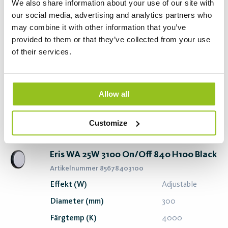
We also share information about your use of our site with
Artikelnummer 85678401900
our social media, advertising and analytics partners who
Effekt (W)
Adjustable
may combine it with other information that you’ve
Diameter (mm)
300
provided to them or that they’ve collected from your use
of their services.
Färgtemp (K)
4000
Ljusflöde (lm)
2000
Ljusutbyte (lm/W)
80
Allow all
Skapa pdf
Beställ
Customize
Eris WA 25W 3100 On/Off 840 H100 Black
Artikelnummer 85678403100
Effekt (W)
Adjustable
Diameter (mm)
300
Färgtemp (K)
4000