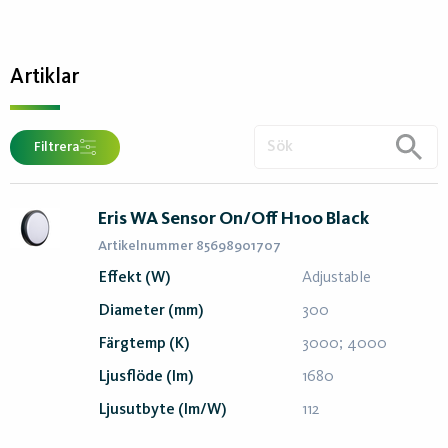
Artiklar
Filtrera
Eris WA Sensor On/Off H100 Black
Artikelnummer 85698901707
Effekt (W)
Adjustable
Diameter (mm)
300
Färgtemp (K)
3000; 4000
Ljusflöde (lm)
1680
Ljusutbyte (lm/W)
112