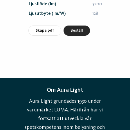
Ljusflöde (lm)
3200
Ljusutbyte (lm/W)
128
Skapa pdf
Beställ
Om Aura Light
Aura Light grundades 1930 under
varumärket LUMA. Härifrån har vi
fortsatt att utveckla vår
spetskompetens inom belysning och