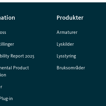
mation
Produkter
oss
Armaturer
illinger
Lyskilder
bility Report 2025
Lysstyring
mental Product
Bruksområder
ion
r
lug-in