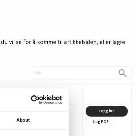
u vil se for å komme til artikkelsiden, eller lagre
Lysutbytte (lm/W)
Logg inn
About
Lag PDF