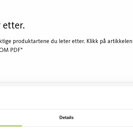
 etter.
ige produktartene du leter etter. Klikk på artikkelen d
 SOM PDF"
Sokkel
Tilsvarer
Lumen (lm)
Watt (W)
GU5 3
60W (std)
620
8
Details