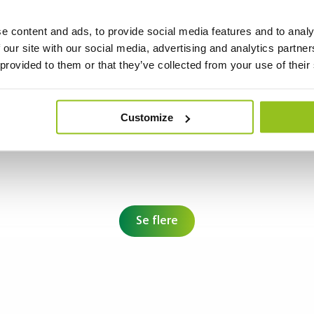
e content and ads, to provide social media features and to analy
GU10
35W (std)
360
5,5
 our site with our social media, advertising and analytics partn
 provided to them or that they’ve collected from your use of their
Customize
GU10
35W (std)
345
3,6
Se flere