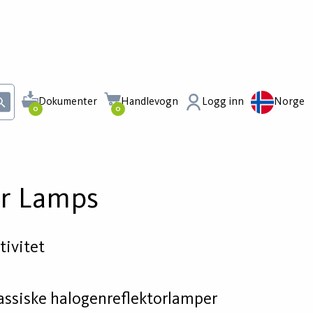
Dokumenter
Handlevogn
Logg inn
Norge
0
0
or Lamps
tivitet
lassiske halogenreflektorlamper