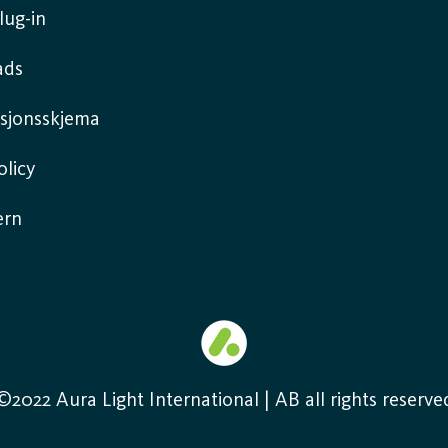
lug-in
ads
sjonsskjema
licy
ern
©2022 Aura Light International | AB all rights reserve