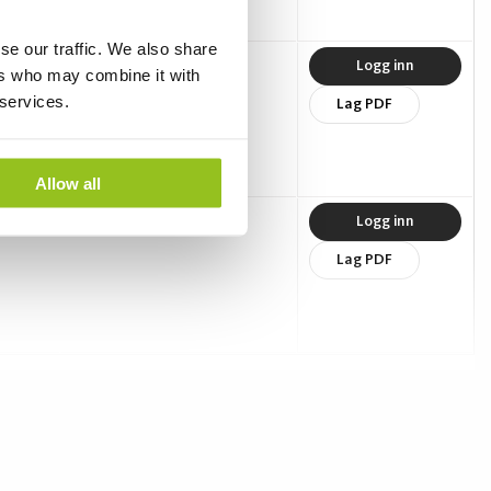
se our traffic. We also share
Logg inn
ers who may combine it with
 services.
Lag PDF
Allow all
Logg inn
Lag PDF