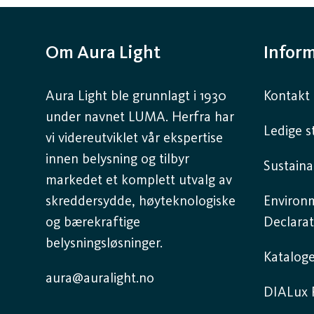
Om Aura Light
Infor
Aura Light ble grunnlagt i 1930
Kontakt 
under navnet LUMA. Herfra har
Ledige st
vi videreutviklet vår ekspertise
innen belysning og tilbyr
Sustaina
markedet et komplett utvalg av
skreddersydde, høyteknologiske
Environ
og bærekraftige
Declarat
belysningsløsninger.
Kataloge
aura@auralight.no
DIALux P