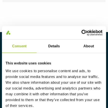
Om Aura Light
Consent
Details
About
Aura Light ble grunnlagt i 1930 under
navnet LUMA. Herfra har vi
This website uses cookies
videreutviklet vår ekspertise innen
We use cookies to personalise content and ads, to
belysning og tilbyr markedet et
provide social media features and to analyse our traffic.
komplett utvalg av skreddersydde,
We also share information about your use of our site with
høyteknologiske og bærekraftige
our social media, advertising and analytics partners who
may combine it with other information that you’ve
belysningsløsninger.
provided to them or that they’ve collected from your use
aura@auralight.no
of their services.