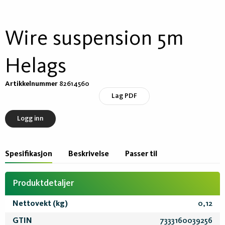
Wire suspension 5m
Helags
Artikkelnummer
82614560
Lag PDF
Logg inn
Spesifikasjon
Beskrivelse
Passer til
Produktdetaljer
Nettovekt (kg)
0,12
GTIN
7333160039256