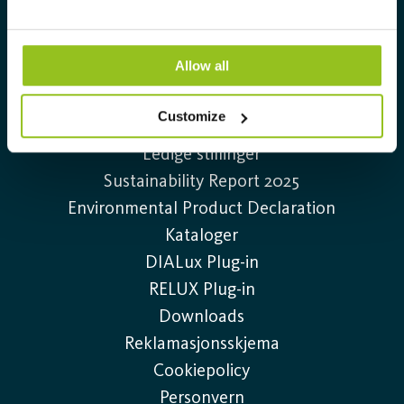
22-88 39 00
Allow all
Information
Customize
Kontakt oss
Ledige stillinger
Sustainability Report 2025
Environmental Product Declaration
Kataloger
DIALux Plug-in
RELUX Plug-in
Downloads
Reklamasjonsskjema
Cookiepolicy
Personvern