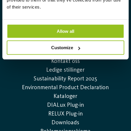
belysningsløsninger.
of their services.
aura@auralight.no
22-88 39 00
Allow all
Customize
Information
Kontakt oss
Ledige stillinger
Sustainability Report 2025
Environmental Product Declaration
Kataloger
DIALux Plug-in
RELUX Plug-in
Downloads