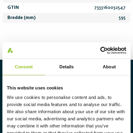
GTIN
7333160032547
Bredde (mm)
595
Consent
Details
About
Om Aura Light
Aura Light ble grunnlagt i 1930 under
This website uses cookies
navnet LUMA. Herfra har vi
We use cookies to personalise content and ads, to
videreutviklet vår ekspertise innen
provide social media features and to analyse our traffic.
belysning og tilbyr markedet et
We also share information about your use of our site with
our social media, advertising and analytics partners who
komplett utvalg av skreddersydde,
may combine it with other information that you’ve
høyteknologiske og bærekraftige
provided to them or that they’ve collected from your use