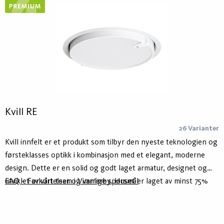
pendlet og innfelt.
Kvill RE
26 Varianter
Kvill innfelt er et produkt som tilbyr den nyeste teknologien og
førsteklasses optikk i kombinasjon med et elegant, moderne
design. Dette er en solid og godt laget armatur, designet og
utviklet av vårt team i Vimmerby. Huset er laget av minst 75%
FAQ – Forkortelser og vanlige spørsmål
resirkulert aluminium – Hydro Circal – for lavere klimaavtrykk.
Den er tilgjengelig i hvit eller svart, størrelse 470 mm. Kvill
innfelt er det siste medlemmet av Kvill -familien, som også