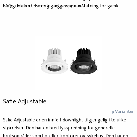
beregnet for renovering og som en erstatning for gamle
FAQ – Forkortelser og vanlige spørsmål
downlights bestykket med kompaktlysrør. Safie MP er
tilgjengelig som On/Off eller DALI. Safie kan også monteres
utenpåliggende ved å benytte Safi sylinder for utenpåliggende
montering.
Safie Adjustable
9 Varianter
Safie Adjustable er en innfelt downlight tilgjengelig i to ulike
størrelser. Den har en bred lysspredning for generelle
bruksområder som hoteller, kontorer og sykehus. Den har en