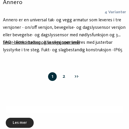
Annero
4 Varianter
Annero er en universal tak- og vegg armatur som leveres i tre
versjoner - on/off versjon, bevegelse- og dagslyssensor versjon
eller bevegelse- og dagslyssensor med nødlysfunksjon og 3
timer batteri backup. Alle versjoner leveres med justerbar
FAQ – Forkortelser og vanlige spørsmål
lysstyrke i tre steg. Fukt- og slagbestandig konstruksjon -IP65
og IK10.
1
2
>>
Les mer