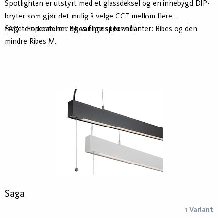
Spotlighten er utstyrt med et glassdeksel og en innebygd DIP-
bryter som gjør det mulig å velge CCT mellom flere
fargetemperaturer. Ribes finnes i to varianter: Ribes og den
FAQ – Forkortelser og vanlige spørsmål
mindre Ribes M.
Saga
1 Variant