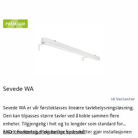
optikk som standard, mens de kortere har linseoptikk. De
lengre kan også bestilles i både opal, mikroprismatisk og
linseoptikk på forespørsel. Armaturhuset er laget av minst 75 %
resirkulert aluminium - Hydro Circal - for lavere klimaavtrykk.
Sevede WA
16 Varianter
Sevede WA er vår førsteklasses lineære tavlebelysningsløsning.
Den kan tilpasses større tavler ved å koble sammen flere
enheter. Tilgjengelig i hvit og to lengder som standard for
enkeltmontering. Fleksibel c:c for braketter gjør installasjonen
FAQ – Forkortelser og vanlige spørsmål