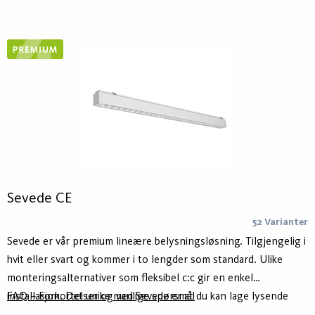
Utstyrt med ActiveAhead eller Casambi. Wireoppheng levert
med armatur er justerbar opp til 1000mm.
Sevede CE
52 Varianter
Sevede er vår premium lineære belysningsløsning. Tilgjengelig i
hvit eller svart og kommer i to lengder som standard. Ulike
monteringsalternativer som fleksibel c:c gir en enkel
installasjon. Det unike med Sevede er at du kan lage lysende
FAQ – Forkortelser og vanlige spørsmål
linjer i lengder som passer best for din applikasjon. Huset er