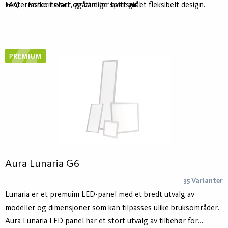
senterraster i svart, grått eller hvitt gir et fleksibelt design.
FAQ – Forkortelser og vanlige spørsmål
Cellini Panel kan leveres for styring av to kanaler som gjør det
mulig å styre sentralt plassert lysmodul og mikroprismatisk
panel individuelt.
Aura Lunaria G6
35 Varianter
Lunaria er et premuim LED-panel med et bredt utvalg av
modeller og dimensjoner som kan tilpasses ulike bruksområder.
Aura Lunaria LED panel har et stort utvalg av tilbehør for