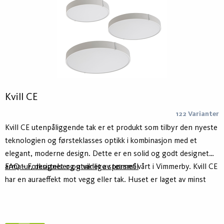
som innfelt og for utenpåliggende montering.
Kvill CE
122 Varianter
Kvill CE utenpåliggende tak er et produkt som tilbyr den nyeste
teknologien og førsteklasses optikk i kombinasjon med et
elegant, moderne design. Dette er en solid og godt designet
armatur, designet og utviklet av teamet vårt i Vimmerby. Kvill CE
FAQ – Forkortelser og vanlige spørsmål
har en auraeffekt mot vegg eller tak. Huset er laget av minst
75% resirkulert aluminium – Hydro Circal – for lavere
klimaavtrykk. Den er tilgjengelig i hvit og svart som standard og
i tre forskjellige størrelser. Kvill er også tilgjengelig som