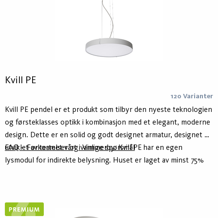
Kvill PE
120 Varianter
Kvill PE pendel er et produkt som tilbyr den nyeste teknologien
og førsteklasses optikk i kombinasjon med et elegant, moderne
design. Dette er en solid og godt designet armatur, designet og
utviklet av teamet vårt i Vimmerby. Kvill PE har en egen
FAQ – Forkortelser og vanlige spørsmål
lysmodul for indirekte belysning. Huset er laget av minst 75%
resirkulert aluminium – Hydro Circal – for lavere klimaavtrykk.
Den er tilgjengelig i hvit og svart som standard og i tre
forskjellige størrelser. Dette produktet leveres med et
wireopphengssett på 250 - 5000 mm. Kvill er også tilgjengelig