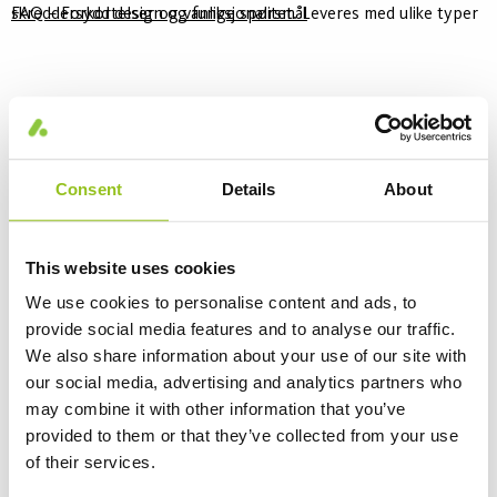
skreddersydd design og funksjonalitet. Leveres med ulike typer
FAQ – Forkortelser og vanlige spørsmål
intelligent lysstyring og Tunable White versjoner.
Consent
Details
About
This website uses cookies
We use cookies to personalise content and ads, to
provide social media features and to analyse our traffic.
We also share information about your use of our site with
Lanternin G4
our social media, advertising and analytics partners who
2 Varianter
may combine it with other information that you’ve
Lanternin er et LED-panel med lav profil, høy effektivitet og
provided to them or that they’ve collected from your use
minimal blending UGR <19. Ved å benytte Aura Light Lanternin
of their services.
LED panel får du en meget bra belysningsløsning som oppfyller