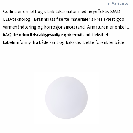
11 Varianter
Collina er en lett og slank takarmatur med høyeffektiv SMD
LED-teknologi. Brannklassifiserte materialer sikrer svært god
varmehåndtering og korrosjonsmotstand. Armaturen er enkel å
installere, med avtakbar base og skjerm samt fleksibel
FAQ – Forkortelser og vanlige spørsmål
kabelinnføring fra både kant og bakside. Dette forenkler både
montering og vedlikehold. Collina kan også leveres som pendel.
Pendeloppheng finnes som tilbehør.