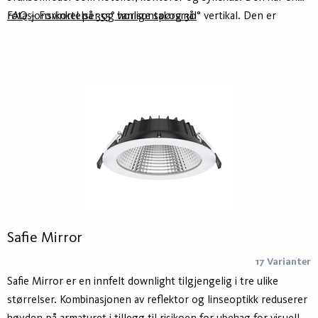
rotasjonsvinkel på 355° horisontal og 30° vertikal. Den er
FAQ – Forkortelser og vanlige spørsmål
beregnet for renovering og som en erstatning for gamle
downlights bestykket med kompaktlysrør. Deler av sortimentet
tilbyr en lyskvalitet på CRI ≥90.
Safie Mirror
17 Varianter
Safie Mirror er en innfelt downlight tilgjengelig i tre ulike
størrelser. Kombinasjonen av reflektor og linseoptikk reduserer