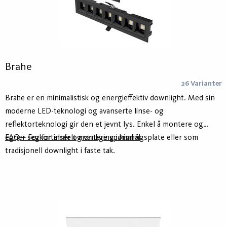
Brahe
26 Varianter
Brahe er en minimalistisk og energieffektiv downlight. Med sin
moderne LED-teknologi og avanserte linse- og
reflektorteknologi gir den et jevnt lys. Enkel å montere og
egner seg for innfelt montering i himlingsplate eller som
FAQ – Forkortelser og vanlige spørsmål
tradisjonell downlight i faste tak.