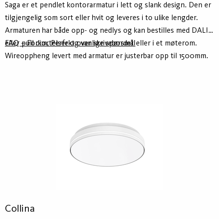
Saga er et pendlet kontorarmatur i lett og slank design. Den er
tilgjengelig som sort eller hvit og leveres i to ulike lengder.
Armaturen har både opp- og nedlys og kan bestilles med DALI
eller pull dim, Perfekt over skrivebordet eller i et møterom.
FAQ – Forkortelser og vanlige spørsmål
Wireoppheng levert med armatur er justerbar opp til 1500mm.
Collina