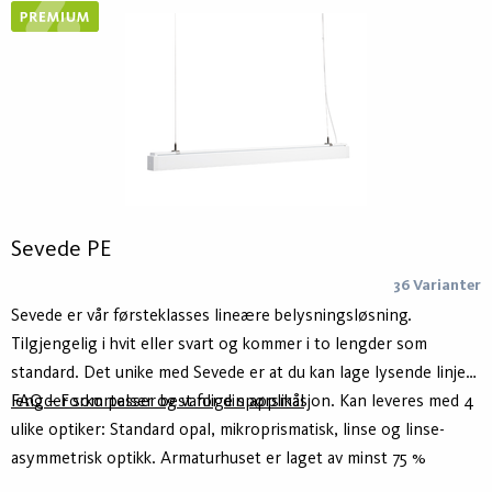
inkluderer Kvill pendel og Kvill utenpåliggende tak.
Sevede PE
36 Varianter
Sevede er vår førsteklasses lineære belysningsløsning.
Tilgjengelig i hvit eller svart og kommer i to lengder som
standard. Det unike med Sevede er at du kan lage lysende linjer i
lengder som passer best for din applikasjon. Kan leveres med 4
FAQ – Forkortelser og vanlige spørsmål
ulike optiker: Standard opal, mikroprismatisk, linse og linse-
asymmetrisk optikk. Armaturhuset er laget av minst 75 %
resirkulert aluminium - Hydro Circal - for lavere klimaavtrykk.