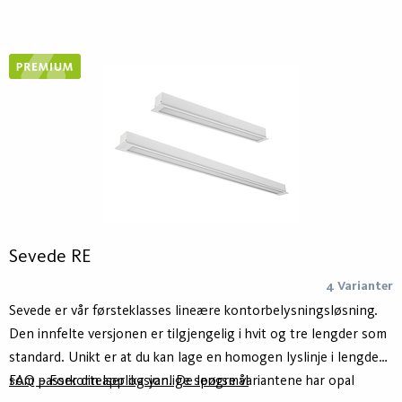
laget av minst 75 % resirkulert aluminium - Hydro Circal - for
lavere klimaavtrykk. Kan leveres med 3 ulike optiker: Opal, linse
og linse-asymmetrisk optikk. Utstyrt med ActiveAhead eller
Casambi.
Sevede RE
4 Varianter
Sevede er vår førsteklasses lineære kontorbelysningsløsning.
Den innfelte versjonen er tilgjengelig i hvit og tre lengder som
standard. Unikt er at du kan lage en homogen lyslinje i lengden
som passer din applikasjon. De lengre variantene har opal
FAQ – Forkortelser og vanlige spørsmål