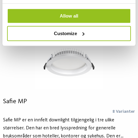
kravene til belysning i kontorer, skoler og sykehusmiljøer.
FAQ – Forkortelser og vanlige spørsmål
Leveres med en ekstern driver for on/off eller DALI. On/off
Allow all
versjon kan også leveres med dip-switch for enkel justering av
lysstyrken.
Customize
Safie MP
8 Varianter
Safie MP er en innfelt downlight tilgjengelig i tre ulike
størrelser. Den har en bred lysspredning for generelle
bruksområder som hoteller, kontorer og sykehus. Den er