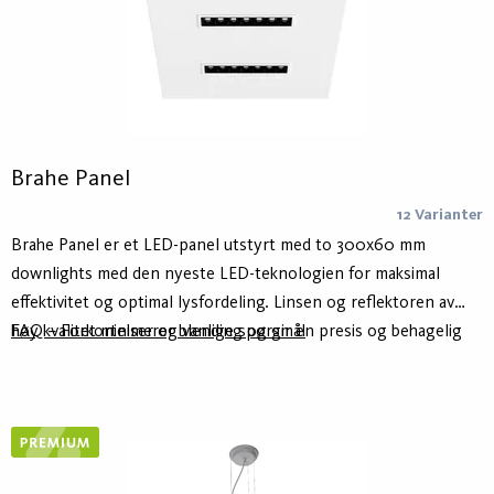
Brahe Panel
12 Varianter
Brahe Panel er et LED-panel utstyrt med to 300x60 mm
downlights med den nyeste LED-teknologien for maksimal
effektivitet og optimal lysfordeling. Linsen og reflektoren av
høy kvalitet minimerer blending og gir en presis og behagelig
FAQ – Forkortelser og vanlige spørsmål
belysning.