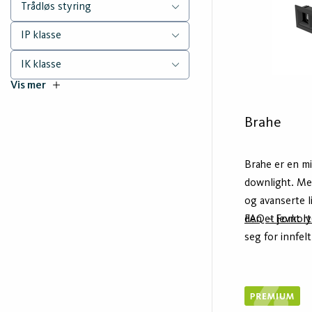
Trådløs styring
IP klasse
IK klasse
Vis mer
Brahe
Brahe er en mi
downlight. Me
og avanserte l
den et jevnt l
FAQ – Forkort
seg for innfel
eller som tradi