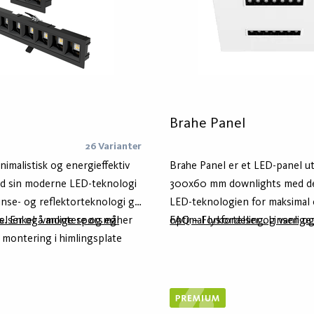
Brahe Panel
26 Varianter
nimalistisk og energieffektiv
Brahe Panel er et LED-panel u
d sin moderne LED-teknologi
300x60 mm downlights med d
inse- og reflektorteknologi gir
LED-teknologien for maksimal e
ys. Enkel å montere og egner
elser og vanlige spørsmål
optimal lysfordeling. Linsen o
FAQ – Forkortelser og vanlige
t montering i himlingsplate
av høy kvalitet minimerer blen
sjonell downlight i faste tak.
presis og behagelig belysning.