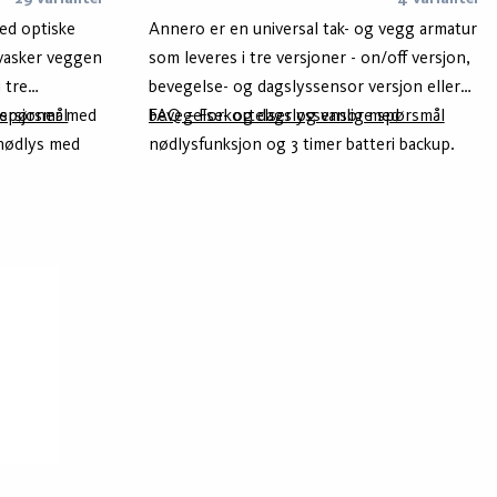
ed optiske
Annero er en universal tak- og vegg armatur
svasker veggen
som leveres i tre versjoner - on/off versjon,
 tre
bevegelse- og dagslyssensor versjon eller
 versjoner med
 spørsmål
bevegelse- og dagslyssensor med
FAQ – Forkortelser og vanlige spørsmål
 nødlys med
nødlysfunksjon og 3 timer batteri backup.
54 som
Alle versjoner leveres med justerbar
montert.
lysstyrke i tre steg. Fukt- og slagbestandig
konstruksjon -IP65 og IK10.