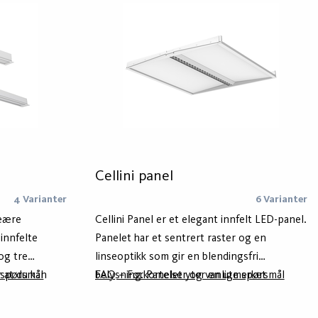
er tilgjengelig i hvit og svart som standard
og i tre forskjellige størrelser. Kvill er også
tilgjengelig som pendlet og innfelt.
Cellini panel
4 Varianter
6 Varianter
neære
Cellini Panel er et elegant innfelt LED-panel.
innfelte
Panelet har et sentrert raster og en
 og tre
linseoptikk som gir en blendingsfri
 at du kan
 spørsmål
belysning. Panelet yter en utmerket
FAQ – Forkortelser og vanlige spørsmål
ngden som
fargegjengivelse og valgfri senterraster i
gre variantene
svart, grått eller hvitt gir et fleksibelt design.