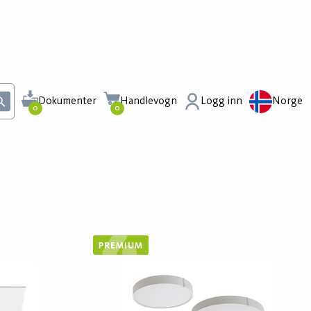
Dokumenter
Handlevogn
Logg inn
Norge
0
0