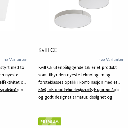
Kvill CE
12 Varianter
122 Varianter
tstyrt med to
Kvill CE utenpåliggende tak er et produkt
en nyeste
som tilbyr den nyeste teknologien og
ffektivitet og
førsteklasses optikk i kombinasjon med et
g reflektoren
 spørsmål
elegant, moderne design. Dette er en solid
FAQ – Forkortelser og vanlige spørsmål
ding og gir en
og godt designet armatur, designet og
utviklet av teamet vårt i Vimmerby. Kvill CE
har en auraeffekt mot vegg eller tak. Huset
er laget av minst 75% resirkulert aluminium –
Hydro Circal – for lavere klimaavtrykk. Den