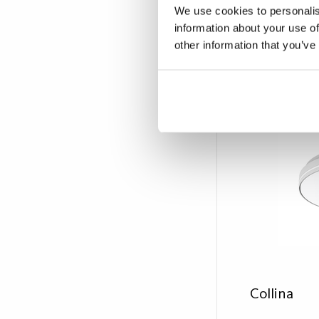
i tre ulike stø
We use cookies to personalis
lysspredning 
information about your use of
som hoteller,
FAQ – Forkort
other information that you’ve
beregnet for 
erstatning fo
med kompaktlys
som On/Off ell
monteres uten
sylinder for 
Collina