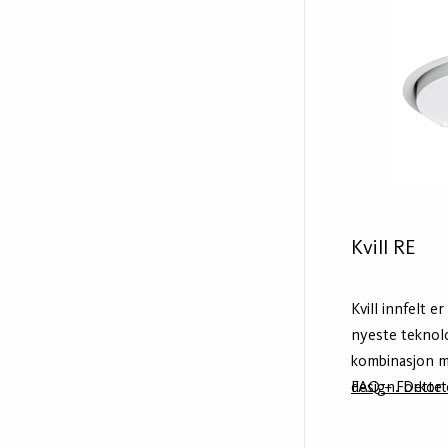
Kvill RE
Kvill innfelt e
nyeste teknolo
kombinasjon m
design. Dette 
FAQ – Forkort
armatur, design
Vimmerby. Hus