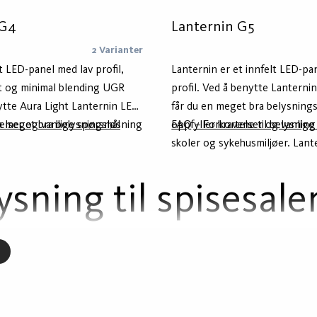
 G4
Lanternin G5
2 Varianter
t LED-panel med lav profil,
Lanternin er et innfelt LED-pa
et og minimal blending UGR
profil. Ved å benytte Lanterni
ytte Aura Light Lanternin LED
får du en meget bra belysning
en meget bra belysningsløsning
elser og vanlige spørsmål
oppfyller kravene til belysning
FAQ – Forkortelser og vanlige
kravene til belysning i
skoler og sykehusmiljøer. Lant
er og sykehusmiljøer. Leveres
tilgjengelig i to ulike størrels
 driver for on/off eller DALI.
med en ekstern driver med Dip
ysning til spisesale
 kan også leveres med dip-
Switch/Phase-Cut eller DALI. 
l justering av lysstyrken.
mikroprismatiske optikken sikre
komfort og effektiv reduksjon 
UGR <19. Lanternin har justerb
(SLO) i faste trinn.