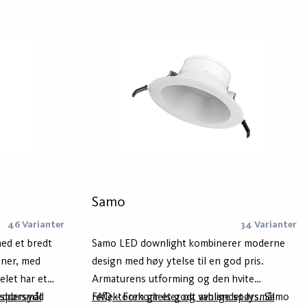
 mens de
Cellini Panel kan leveres for styring av to
ngre kan også
kanaler som gjør det mulig å styre sentralt
smatisk og
plassert lysmodul og mikroprismatisk panel
maturhuset er
individuelt.
 aluminium -
vtrykk.
Samo
46 Varianter
34 Varianter
med et bredt
Samo LED downlight kombinerer moderne
oner, med
design med høy ytelse til en god pris.
elet har et
Armaturens utforming og den hvite
reddersydd
 spørsmål
reflektoren gir et godt avblendet lys. Samo
FAQ – Forkortelser og vanlige spørsmål