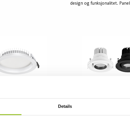
kreddersydd design og
design og funksjonalitet. Panel
. Leveres med ulike typer
fleksibelt, med ulike lumenpakk
sstyring og Tunable White
styringsalternativer og Tunabl
versjoner, samt høy fargegjeng
En bredere ramme muliggjør in
sensorer som er kompatible m
styringssystemer som ActiveAh
Casambi.
Safie Adjustable
Details
8 Varianter
 innfelt downlight tilgjengelig
Safie Adjustable er en innfelt 