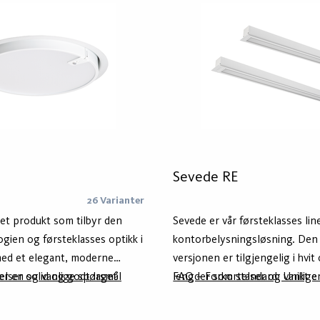
Sevede RE
26 Varianter
r et produkt som tilbyr den
Sevede er vår førsteklasses li
gien og førsteklasses optikk i
kontorbelysningsløsning. Den 
ed et elegant, moderne
versjonen er tilgjengelig i hvit
er en solid og godt laget
elser og vanlige spørsmål
lengder som standard. Unikt er
FAQ – Forkortelser og vanlige
et og utviklet av vårt team i
lage en homogen lyslinje i le
et er laget av minst 75%
passer din applikasjon. De len