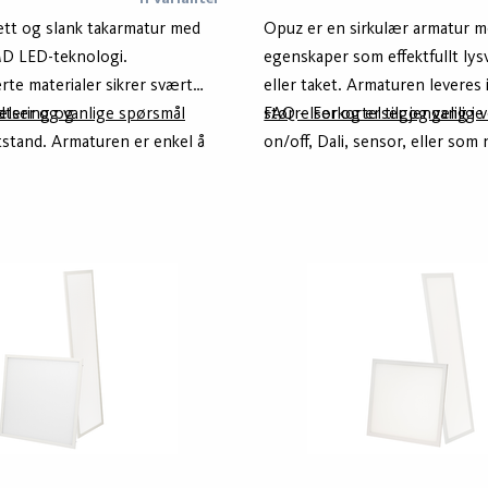
lett og slank takarmatur med
Opuz er en sirkulær armatur m
MD LED-teknologi.
egenskaper som effektfullt ly
erte materialer sikrer svært
eller taket. Armaturen leveres i
dtering og
elser og vanlige spørsmål
størrelser og er tilgjengelig i
FAQ – Forkortelser og vanlige
stand. Armaturen er enkel å
on/off, Dali, sensor, eller som
d avtakbar base og skjerm samt
integrert batteri. Opuz har IP
linnføring fra både kant og
takmontert og IP40 som vegg
e forenkler både montering og
ollina kan også leveres som
loppheng finnes som tilbehør.