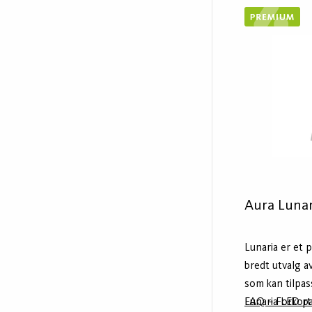
resirkulert al
lavere klimaavt
eller svart, st
det siste medl
også inkluderer
utenpåliggend
Aura Luna
Lunaria er et
bredt utvalg a
som kan tilpas
Lunaria LED pa
FAQ – Forkort