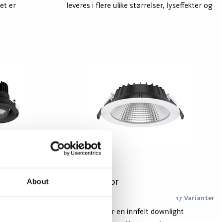
et er
leveres i flere ulike størrelser, lyseffekter og
er,
spredningsvinkler som muliggjør alt fra god
e White-
allmennbelysning til punktbelysning. Samo
ivelsesindeks.
LED downlight vil også være et perfekt valg
tegrering av
som erstatning for eksisterende downlight
ed
bestykket med konvensjonelle
ead eller
kompaktlysrør. Leveres i følgende versjoner:
On/Off, DALI og med justerbart lysutbytte
(PC DS versjon) PC Feature = Phase Cut DS
Feature = Dip Switch.
Safie Mirror
About
9 Varianter
17 Varianter
downlight
Safie Mirror er en innfelt downlight