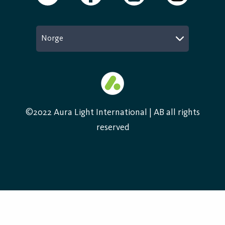
Vil du vite mer om våre løsninger for
industribelysning eller få rådgivning om riktige
Norge
armaturer for din virksomhet?
Kontakt oss
– vi
hjelper deg med å skape et bærekraftig og sikkert
lysmiljø.
©2022 Aura Light International | AB all rights
reserved