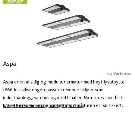
Discounted items
Aspa
24 Varianter
Aspa er en allsidig og modulær armatur med høyt lysutbytte.
IP66-klassifiseringen passer krevende miljøer som
industrianlegg, varehus og idrettshaller. Monteres med fast
brakett eller via opphengskjetting. Armaturen er ballsikkert.
FAQ – Forkortelser og vanlige spørsmål
Aspa kontrollerer gjenskinn med lav UGR-verdi, og gir jevn
belysning for et godt opplyst miljø. 2m vaieroppheng
inkludert. Armaturen er forberedt for integrering med smarte