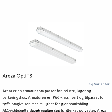
fullt dimbar LED-lyskilde – Aura UltiLED T8.
Areza OptiT8
24 Varianter
Areza er en armatur som passer for industri, lager og
parkeringshus. Armaturen er IP66-klassifisert og tilpasset for
tøffe omgivelser, med mulighet for gjennomkobling.
Armaturhuset er laget av glassfiberforsterket polyester. Areza
FAQ – Forkortelser og vanlige spørsmål