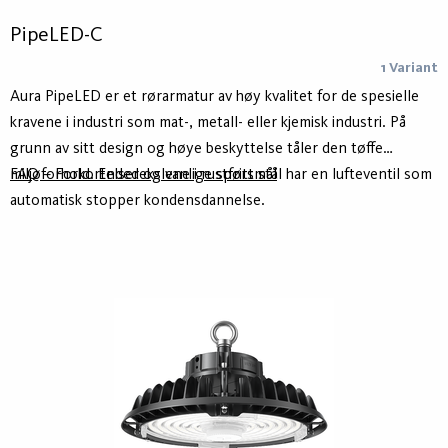
PipeLED-C
1 Variant
Aura PipeLED er et rørarmatur av høy kvalitet for de spesielle
kravene i industri som mat-, metall- eller kjemisk industri. På
grunn av sitt design og høye beskyttelse tåler den tøffe
miljøforhold. Endedekslene i rustfritt stål har en lufteventil som
FAQ – Forkortelser og vanlige spørsmål
automatisk stopper kondensdannelse.