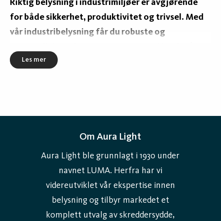
Riktig belysning i industrimiljøer er avgjørende
for både sikkerhet, produktivitet og trivsel. Med
vår industribelysning får du robuste og
energieffektive løsninger som er utviklet for å
Les mer
tåle krevende miljøer. Vår LED-belysning for
industri kombinerer høy ytelse med lang levetid
og gir deg en trygg investering over tid.
Effektiv og sikker belysning for
industri
Om Aura Light
I produksjonshaller, lager og verksteder kreves det
Aura Light ble grunnlagt i 1930 under
sterkt og jevnt lys for å skape et sikkert arbeidsmiljø.
navnet LUMA. Herfra har vi
Våre armaturer leverer høye lysmengder med
videreutviklet vår ekspertise innen
minimalt energiforbruk og tenner umiddelbart uten
belysning og tilbyr markedet et
flimmer. Takket være moderne LED-teknologi får du
komplett utvalg av skreddersydde,