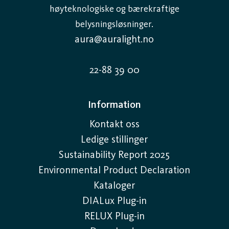
stabil industribelysning som fungerer problemfritt
høyteknologiske og bærekraftige
selv ved lave temperaturer og hyppige
belysningsløsninger.
tenningssykluser.
aura@auralight.no
Tilpassede løsninger for ulike behov
22-88 39 00
Hvert industrimiljø har sine unike krav. Derfor tilbyr
vi et bredt sortiment av LED-belysning for industri –
Information
fra lineære løsninger for store arealer til støv- og
Kontakt oss
vannbestandige alternativer for mer krevende
Ledige stillinger
miljøer. Vi kan levere industribelysning som passer din
Sustainability Report 2025
virksomhet – enten det gjelder stor takhøyde, fuktige
Environmental Product Declaration
rom eller behov for retningsbestemt belysning. Våre
Kataloger
eksperter bistår deg gjennom hele prosessen, fra
DIALux Plug-in
planlegging til installasjon, for å skape et bærekraftig
RELUX Plug-in
og kostnadseffektivt lysmiljø.