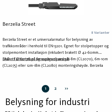
Berzelia Street
8 Varianter
Berzelia Street er et universalarmatur for belysning av
trafikkområder i henhold til EN13201. Egnet for stolpetopper og
stolpemontert installasjon (inkludert brakett Ø 42-60mm.
Brakett Ø 60-76 på forespørsel) ved 3m-8m (CL2070), 6m-10m
FAQ – Forkortelser og vanlige spørsmål
(CL2075) eller 12m-18m (CL2080) monteringshøyde. Berzelia
Street kommer med en UV- og varmebestandig linseoptikk 2
(COL1030) som standard. Annen optikk (COL1660/
COL1550/COL1530/COL1540 /COL1630) er også tilgjengelig.
1
2
>>
Tids- og kostnadsbesparende installasjon ved bruk av
ferdigmontert 10m eller 15m tilkoblingskabel.
Belysning for industri