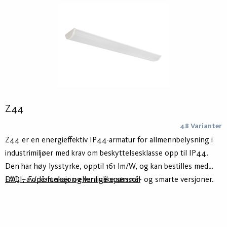
styringssystemer som ActiveAhead, Casambi og Koolmesh.
Z44
48 Varianter
Z44 er en energieffektiv IP44-armatur for allmennbelysning i
industrimiljøer med krav om beskyttelsesklasse opp til IP44.
Den har høy lysstyrke, opptil 161 lm/W, og kan bestilles med
DALI, av/på-funksjon eller i ulike sensor- og smarte versjoner.
FAQ – Forkortelser og vanlige spørsmål
Z44 er en prisgunstig, universell armatur som gir jevn og
skyggefri belysning.