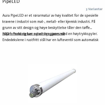
PipeLED
3 Varianter
Aura PipeLED er et rørarmatur av høy kvalitet for de spesielle
kravene i industri som mat-, metall- eller kjemisk industri. På
grunn av sitt design og høye beskyttelse tåler den tøffe
miljøforhold og kan enkelt rengjøres med en høytrykkspyler.
FAQ – Forkortelser og vanlige spørsmål
Endedekslene i rustfritt stål har en lufteventil som automatisk
stopper kondensdannelse.