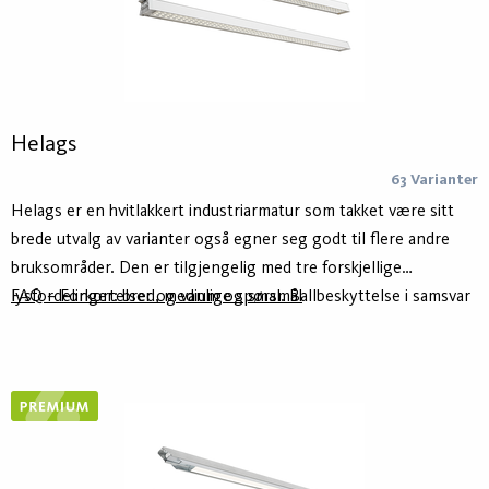
Helags
63 Varianter
Helags er en hvitlakkert industriarmatur som takket være sitt
brede utvalg av varianter også egner seg godt til flere andre
bruksområder. Den er tilgjengelig med tre forskjellige
lysfordelinger: bred, medium og smal. Ballbeskyttelse i samsvar
FAQ – Forkortelser og vanlige spørsmål
med DIN 18032-3. Den har en avtakbar lysenhet for enkel
installasjon samt tilkobling og koblingsklemmer i hver ende.
Huset er laget av minst 75 % resirkulert aluminium - Hydro
Circal - for lavere klimaavtrykk. Helags finnes i to lengder, 1200
eller 1500 mm. Armaturen er forberedt for integrering med
smarte styringssystemer som ActiveAhead, Casambi og