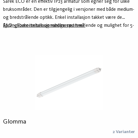
Sarek ECO er en effektiv IP23 armatur som egner seg for ulike
bruksområder. Den er tilgjengelig i versjoner med både medium-
og bredstrålende optikk. Enkel installasjon takket være de
åpningsbare installasjonsboksene i hver ende og mulighet for 5-
FAQ – Forkortelser og vanlige spørsmål
eller 7-polet tilkobling. Armaturhuset består av varmgalvanisert
stål. Tilgjengelig i tre lengder. Armaturen er forberedt for
integrering med smarte styringssystemer som ActiveAhead,
Casambi og Koolmesh.
Glomma
2 Varianter