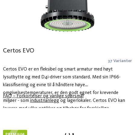
Certos EVO
37 Varianter
Certos EVO er en fleksibel og smart armatur med høyt
lysutbytte og med D4i-driver som standard. Med sin IP66-
klassifisering og evne til å håndtere høye
omgivelsestemperaturer, er den godt egnet for krevende
FAQ – Forkortelser og vanlige spørsmål
miljøer - som
industrianlegg
og lagerlokaler. Certos EVO kan
leveres med ulike optikker og tilbehør for forskjellige
bruksområder. Linseoptikken gir lav blending og høy jevnhet for
et godt opplyst miljø.