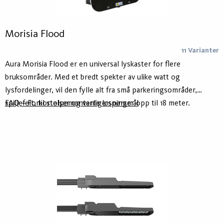
Morisia Flood
11 Varianter
Aura Morisia Flood er en universal lyskaster for flere
bruksområder. Med et bredt spekter av ulike watt og
lysfordelinger, vil den fylle alt fra små parkeringsområder,
spillefelt, til stolpemonterte løsninger opp til 18 meter.
FAQ – Forkortelser og vanlige spørsmål