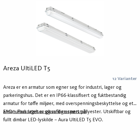
Areza UltiLED T5
12 Varianter
Areza er en armatur som egner seg for industri, lager og
parkeringshus. Det er en IP66-klassifisert og fuktbestandig
armatur for tøffe miljøer, med overspenningsbeskyttelse og et
armaturhus laget av glassfiberarmert polyester. Utskiftbar og
FAQ – Forkortelser og vanlige spørsmål
fullt dimbar LED-lyskilde – Aura UltiLED T5 EVO.