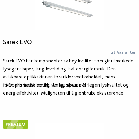
Koolmesh.
Sarek EVO
28 Varianter
Sarek EVO har komponenter av høy kvalitet som gir utmerkede
lysegenskaper, lang levetid og lavt energiforbruk. Den
avtakbare optikkskinnen forenkler vedlikeholdet, mens
mikroprismatisk optikk i to lag sikrer overlegen lyskvalitet og
FAQ – Forkortelser og vanlige spørsmål
energieffektivitet. Muligheten til å gjenbruke eksisterende
kabler og integrere trådløse styringssystemer gjør den til det
opplagte valget for bærekraftige installasjoner.