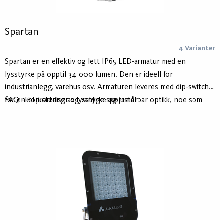
Spartan
4 Varianter
Spartan er en effektiv og lett IP65 LED-armatur med en
lysstyrke på opptil 34 000 lumen. Den er ideell for
industrianlegg, varehus osv. Armaturen leveres med dip-switch
for enkel justering av lysstyrke og justerbar optikk, noe som
FAQ – Forkortelser og vanlige spørsmål
gjør det enkelt å tilpasse seg ulike bruksområder, også etter
montering.