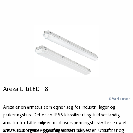
Areza UltiLED T8
6 Varianter
Areza er en armatur som egner seg for industri, lager og
parkeringshus. Det er en IP66-klassifisert og fuktbestandig
armatur for tøffe miljøer, med overspenningsbeskyttelse og et
armaturhus laget av glassfiberarmert polyester. Utskiftbar og
FAQ – Forkortelser og vanlige spørsmål