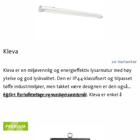
Kleva
20 Varianter
Kleva er en miljøvennlig og energieffektiv lysarmatur med høy
ytelse og god lyskvalitet. Den er IP44-klassifisert og tilpasset
tøffe industrimiljøer, men takket være designen er den også
egnet for offentlige rom som korridorer. Kleva er enkel å
FAQ – Forkortelser og vanlige spørsmål
montere og har tilbehør for ulike monteringsmuligheter. Den er
laget av 75 % resirkulert aluminium og har en klimanøytral PC-
plastdeksel.