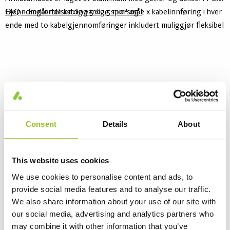
Gjennomgående kabling 5 x 2,5 mm² og 2 x kabelinnføring i hver
FAQ – Forkortelser og vanlige spørsmål
ende med to kabelgjennomføringer inkludert muliggjør fleksibel
og enkel installasjon.
Consent
Details
About
This website uses cookies
We use cookies to personalise content and ads, to
Alekza
provide social media features and to analyse our traffic.
We also share information about your use of our site with
16 Varianter
our social media, advertising and analytics partners who
Alekza er en robust, støv- og fuktsikker IP66-armatur for tøffe
may combine it with other information that you’ve