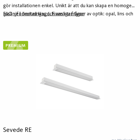
gör installationen enkel. Unikt är att du kan skapa en homogen
ljuslinje i önskad längd. Finns i tre typer av optik: opal, lins och
FAQ - Förkortningar och vanliga frågor
lins-asymmetrisk optik.Stommen är tillverkat av minst 75%
återvunnet aluminium - Hydro Circal - för lägre klimatavtryck.
Kan utrustas med ActiveAhead eller Casambi.
Sevede RE