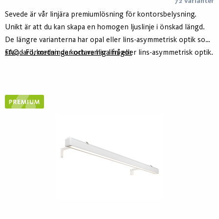
72 Varianter
Sevede är vår linjära premiumlösning för kontorsbelysning.
Unikt är att du kan skapa en homogen ljuslinje i önskad längd.
De längre varianterna har opal eller lins-asymmetrisk optik som
standard, medan de kortare har lins eller lins-asymmetrisk optik.
FAQ - Förkortningar och vanliga frågor
De längre kan även beställas i mikroprismatisk optik på begäran.
Stommen är tillverkat av minst 75% återvunnet aluminium -
Hydro Circal - för lägre klimatavtryck.