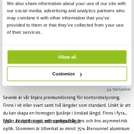
We also share information about your use of our site with
our social media, advertising and analytics partners who
may combine it with other information that you’ve
provided to them or that they’ve collected from your use
of their services.
Allow all
Customize
Sevede PE
34 Varianter
Sevede är vår linjära premiumlösning för kontorsbelysning.
Finns i vit eller svart samt två längder som standard. Unikt är att
du kan skapa en homogen ljuslinje i önskad längd. Finns i fyra
typer av optik: opal, mikroprismatisk, lins och lins-asymmetrisk
FAQ - Förkortningar och vanliga frågor
optik. Stommen är tillverkat av minst 75% återvunnet aluminium