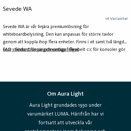
Sevede WA
16 Varianter
Sevede WA är vår linjära premiumlösning för
whiteboardbelysning. Den kan anpassas för större tavlor
genom att koppla ihop flera enheter. Finns i vit samt två längder
som standard för singelmontage. Flexibelt c:c för konsoler gör
FAQ - Förkortningar och vanliga frågor
installationen enkel. Armaturen har linje-prismatiskt optik som
styr ljuset mot tavlan. Stommen är tillverkat av minst 75%
återvunnet aluminium - Hydro Circal - för lägre klimatavtryck.
Om Aura Light
Aura Light grundades 1930 under
varumärket LUMA. Härifrån har vi
fortsatt att utveckla vår