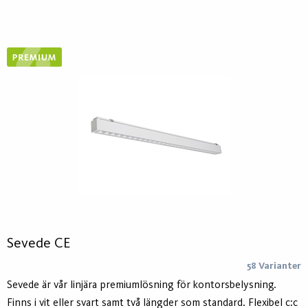
- Hydro Circal - för lägre klimatavtryck. Utrustad med
ActiveAhead eller Casambi. Vajerupphängning som levereras
med armaturen är justerbar upp till 1000mm.
Sevede CE
58 Varianter
Sevede är vår linjära premiumlösning för kontorsbelysning.
Finns i vit eller svart samt två längder som standard. Flexibel c:c