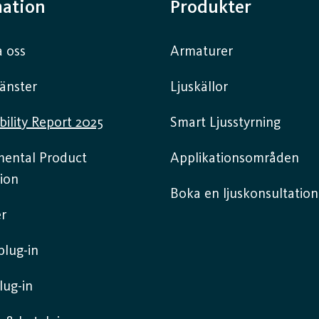
mation
Produkter
 oss
Armaturer
jänster
Ljuskällor
bility Report 2025
Smart Ljusstyrning
mental Product
Applikationsområden
ion
Boka en ljuskonsultation
r
lug-in
lug-in