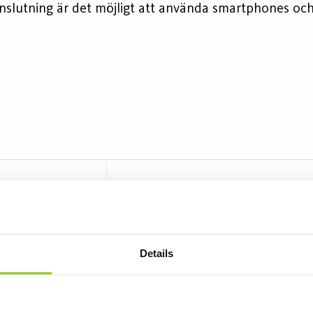
lutning är det möj­ligt att använda smartphones och
Details
x 1704576 1x 1704627