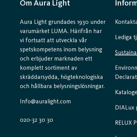
Om Aura Light
Infor
Aura Light grundades 1930 under
Kontakta
varumärket LUMA. Härifrån har
Lediga t
vi fortsatt att utveckla vår
spetskompetens inom belysning
Sustaina
och erbjuder marknaden ett
komplett sortiment av
Environ
skräddarsydda, högteknologiska
Declarat
och hållbara belysningslösningar.
Kataloge
Info@auralight.com
DIALux p
020-32 30 30
RELUX P