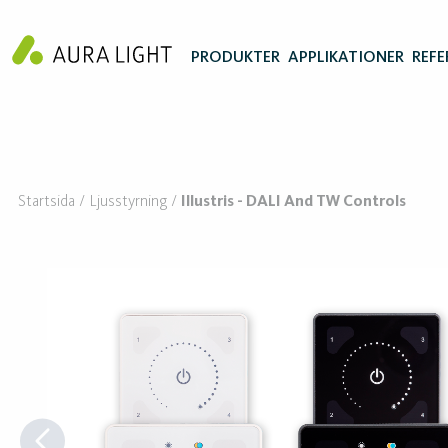
PRODUKTER
APPLIKATIONER
REFE
Startsida
Ljusstyrning
Illustris - DALI And TW Controls