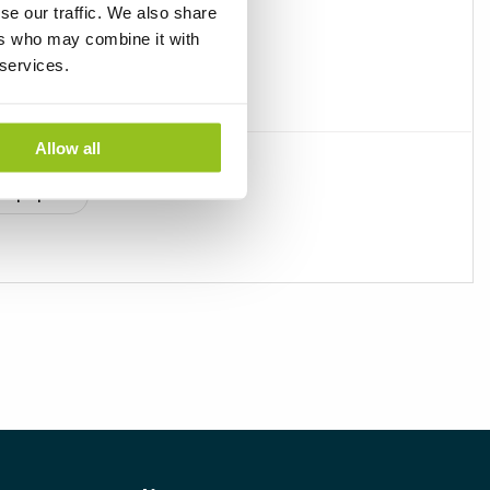
Beställ
se our traffic. We also share
ers who may combine it with
Skapa pdf
 services.
Allow all
Beställ
Skapa pdf