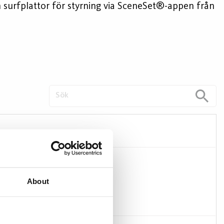
 surfplattor för styrning via SceneSet®-appen från
Beställ
Skapa pdf
About