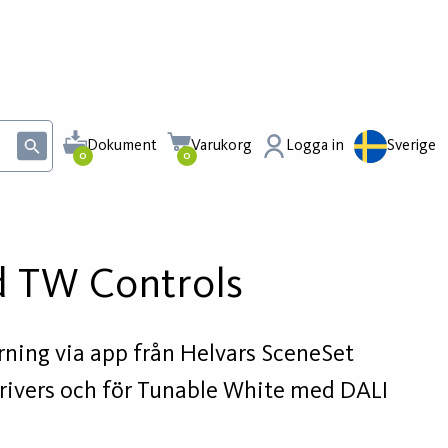
Dokument
Varukorg
Logga in
Sverige
0
0
nd TW Controls
rning via app från Helvars SceneSet
rivers och för Tunable White med DALI