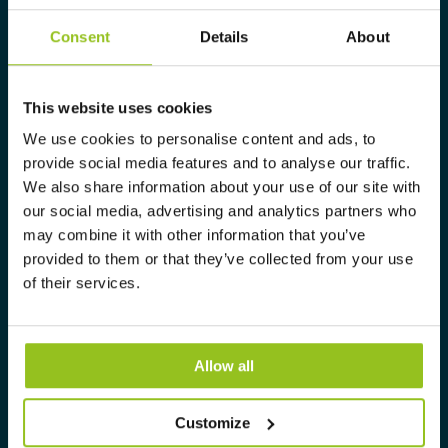
belysningslösningar.
Consent
Details
About
Info@auralight.com
This website uses cookies
020-32 30 30
We use cookies to personalise content and ads, to
provide social media features and to analyse our traffic.
Information
We also share information about your use of our site with
our social media, advertising and analytics partners who
Kontakta oss
may combine it with other information that you’ve
Lediga tjänster
provided to them or that they’ve collected from your use
Sustainability Report 2025
of their services.
Environmental Product Declaration
Kataloger
Allow all
DIALux plug-in
RELUX Plug-in
Customize
Leverans & betalning